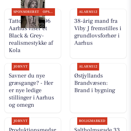
SPONSORERET
OPSLAGSTAVLEN
ALARM112
Tattoo Studio 96
38-årig mand fra
Aarhus viser et
Viby J fremstilles i
Black & Grey-
grundlovsforhør i
realismestykke af
Aarhus
Kola
JOBNYT
ALARM112
Savner du nye
Østjyllands
græsgange? - Her
Brandvæsen:
er nye ledige
Brand i bygning
stillinger i Aarhus
og omegn
JOBNYT
BOLIGMARKED
Produktionsmedar
Saltholmsgade 33,