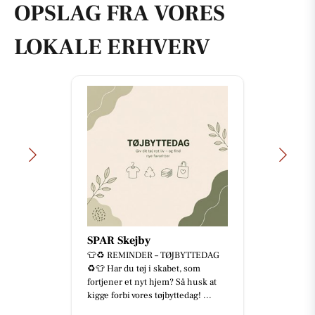
OPSLAG FRA VORES
LOKALE ERHVERV
SPAR Skejby
👕♻️ REMINDER – TØJBYTTEDAG
♻️👕 Har du tøj i skabet, som
fortjener et nyt hjem? Så husk at
kigge forbi vores tøjbyttedag! ...