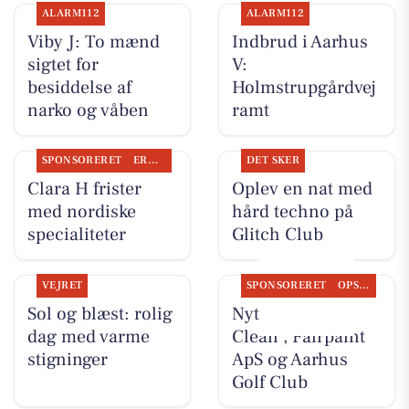
ALARM112
ALARM112
Viby J: To mænd
Indbrud i Aarhus
sigtet for
V:
besiddelse af
Holmstrupgårdvej
narko og våben
ramt
SPONSORERET
ERHVERV
DET SKER
Clara H frister
Oplev en nat med
med nordiske
hård techno på
specialiteter
Glitch Club
VEJRET
SPONSORERET
OPSLAGSTAVLEN
Sol og blæst: rolig
Nyt fra Classic
dag med varme
Clean , Fairpaint
stigninger
ApS og Aarhus
Golf Club