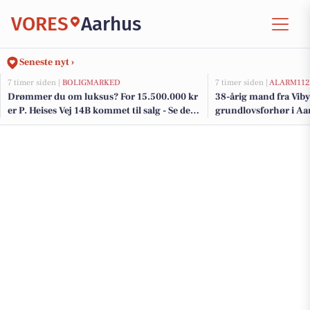
VORES
Aarhus
Seneste nyt ›
7 timer siden |
BOLIGMARKED
7 timer siden |
ALARM112
Drømmer du om luksus? For 15.500.000 kr
38-årig mand fra Viby 
er P. Heises Vej 14B kommet til salg - Se den
grundlovsforhør i Aa
og de dyreste boliger til salg her