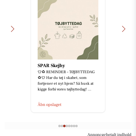
SPAR Skejby
👕♻️ REMINDER – TØJBYTTEDAG
♻️👕 Har du tøj i skabet, som
fortjener et nyt hjem? Så husk at
kigge forbi vores tøjbyttedag! ...
Åbn opslaget
Annoncørbetalt indhold