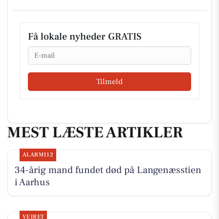
Få lokale nyheder GRATIS
Email
Tilmeld
MEST LÆSTE ARTIKLER
ALARM112
34-årig mand fundet død på Langenæsstien
i Aarhus
VEJRET