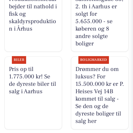
bejder til nathold i
2. th i Aarhus er
fisk og
solgt for
skaldyrsproduktio
5.655.000 - se
n i Århus
køberen og 8
andre solgte
boliger
BILER
BOLIGMARKED
Pris op til
Drømmer du om
1.775.000 kr! Se
luksus? For
de dyreste biler til
15.500.000 kr er P.
salg i Aarhus
Heises Vej 14B
kommet til salg -
Se den og de
dyreste boliger til
salg her