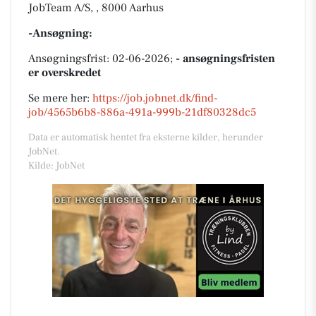
JobTeam A/S, , 8000 Aarhus
-Ansøgning:
Ansøgningsfrist: 02-06-2026;
- ansøgningsfristen
er overskredet
Se mere her:
https://job.jobnet.dk/find-
job/4565b6b8-886a-491a-999b-21df80328dc5
Data er automatisk hentet fra eksterne kilder, herunder
JobNet.
Kilde: JobNet