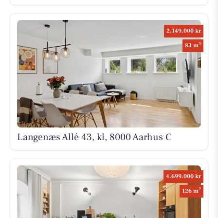
2.149.000 kr
2
83 m
Langenæs Allé 43, kl, 8000 Aarhus C
4.699.000 kr
2
126 m