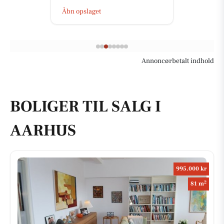
Åbn opslaget
Annoncørbetalt indhold
BOLIGER TIL SALG I
AARHUS
995.000 kr
2
81 m