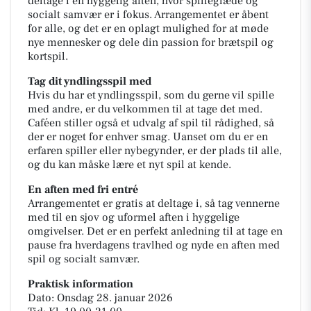
deltage i en hyggelig aften, hvor spilleglæde og
socialt samvær er i fokus. Arrangementet er åbent
for alle, og det er en oplagt mulighed for at møde
nye mennesker og dele din passion for brætspil og
kortspil.
Tag dit yndlingsspil med
Hvis du har et yndlingsspil, som du gerne vil spille
med andre, er du velkommen til at tage det med.
Caféen stiller også et udvalg af spil til rådighed, så
der er noget for enhver smag. Uanset om du er en
erfaren spiller eller nybegynder, er der plads til alle,
og du kan måske lære et nyt spil at kende.
En aften med fri entré
Arrangementet er gratis at deltage i, så tag vennerne
med til en sjov og uformel aften i hyggelige
omgivelser. Det er en perfekt anledning til at tage en
pause fra hverdagens travlhed og nyde en aften med
spil og socialt samvær.
Praktisk information
Dato: Onsdag 28. januar 2026