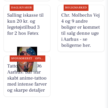
DAGLIGVARER
BOLIGMARKED
Salling iskasse til
Chr. Molbechs Vej
kun 20 kr. og
4 og 9 andre
legetøjstilbud 3
boliger er kommet
for 2 hos Føtex
til salg denne uge
i Aarhus - se
boligerne her.
SPONSORERET
OPSLAGSTAVLEN
Tattoo Studio 96
Aarhus: Bar har
skabt anime-tattoo
med intense farver
og skarpe detaljer