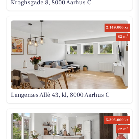
Kroghsgade 8, 8000 Aarhus C
2.149.000 kr
2
83 m
Langenæs Allé 43, kl, 8000 Aarhus C
5.295.000 kr
2
72 m