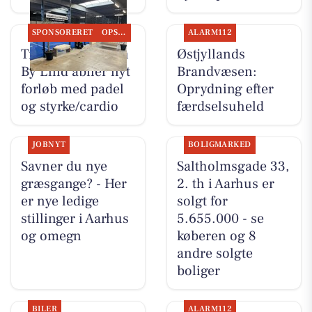
SPONSORERET
OPSLAGSTAVLEN
ALARM112
Træningsklubben
Østjyllands
By Lind åbner nyt
Brandvæsen:
forløb med padel
Oprydning efter
og styrke/cardio
færdselsuheld
JOBNYT
BOLIGMARKED
Savner du nye
Saltholmsgade 33,
græsgange? - Her
2. th i Aarhus er
er nye ledige
solgt for
stillinger i Aarhus
5.655.000 - se
og omegn
køberen og 8
andre solgte
boliger
BILER
ALARM112