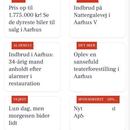
Pris op til
Indbrud på
1.775.000 kr! Se
Nattergalevej i
de dyreste biler til
Aarhus V
salg i Aarhus
ALARM112
DET SKER
Indbrud i Aarhus:
Oplev en
34-årig mand
sansefuld
anholdt efter
teaterforestilling i
alarmer i
Aarhus
restauration
VEJRET
SPONSORERET
OPSLAGSTAVLEN
Lun dag, men
Nyt fra Fairpaint
morgenen bider
ApS
lidt