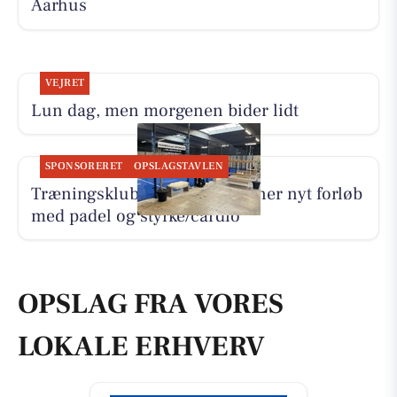
Aarhus
VEJRET
Lun dag, men morgenen bider lidt
SPONSORERET
OPSLAGSTAVLEN
Træningsklubben By Lind åbner nyt forløb
med padel og styrke/cardio
OPSLAG FRA VORES
LOKALE ERHVERV