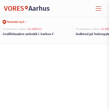
VORES
Aarhus
Seneste nyt ›
35 minutter siden |
ALARM112
35 minutter siden |
ALAR
Graffitimalere anholdt i Aarhus C
Indbrud på Nattergale