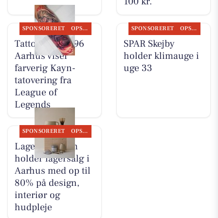
100 kr.
SPONSORERET
OPSLAGSTAVLEN
SPONSORERET
OPSLAGSTAVLEN
Tattoo Studio 96
SPAR Skejby
Aarhus viser
holder klimauge i
farverig Kayn-
uge 33
tatovering fra
League of
Legends
SPONSORERET
OPSLAGSTAVLEN
Lagersalg.com
holder lagersalg i
Aarhus med op til
80% på design,
interiør og
hudpleje