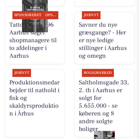
SPONSORERET
OPSLAGSTAVLEN
JOBNYT
Tattoo Studio 96
Savner du nye
Aarhus søger
græsgange? - Her
shopmanagere til
er nye ledige
to afdelinger i
stillinger i Aarhus
Aarhus
og omegn
JOBNYT
BOLIGMARKED
Produktionsmedar
Saltholmsgade 33,
bejder til nathold i
2. th i Aarhus er
fisk og
solgt for
skaldyrsproduktio
5.655.000 - se
n i Århus
køberen og 8
andre solgte
boliger