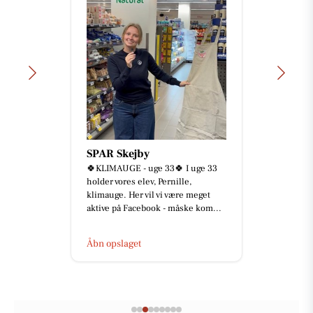
SPAR Skejby
🍀KLIMAUGE - uge 33🍀 I uge 33
holder vores elev, Pernille,
klimauge. Her vil vi være meget
aktive på Facebook - måske kom...
Åbn opslaget