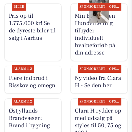
BILER
SPONSORERET
OPSLAGSTAVLEN
Pris op til
Min Bedste Ven
1.775.000 kr! Se
Hundetræning
de dyreste biler til
tilbyder
salg i Aarhus
individuelt
hvalpeforløb på
din adresse
ALARM112
SPONSORERET
OPSLAGSTAVLEN
Flere indbrud i
Ny video fra Clara
Risskov og omegn
H - Se den her
ALARM112
SPONSORERET
OPSLAGSTAVLEN
Østjyllands
Clara H rydder op
Brandvæsen:
med udsalg på
Brand i bygning
styles til 50, 75 og