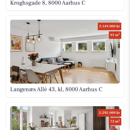
Kroghsgade 8, 8000 Aarhus C
2.149.000 kr
2
83 m
Langenæs Allé 43, kl, 8000 Aarhus C
5.295.000 kr
2
72 m