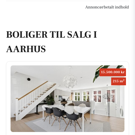
Annoncørbetalt indhold
BOLIGER TIL SALG I
AARHUS
15.500.000 kr
2
215 m