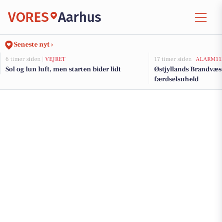
VORES
Aarhus
Seneste nyt ›
6 timer siden |
VEJRET
17 timer siden |
ALARM11
Sol og lun luft, men starten bider lidt
Østjyllands Brandvæs
færdselsuheld