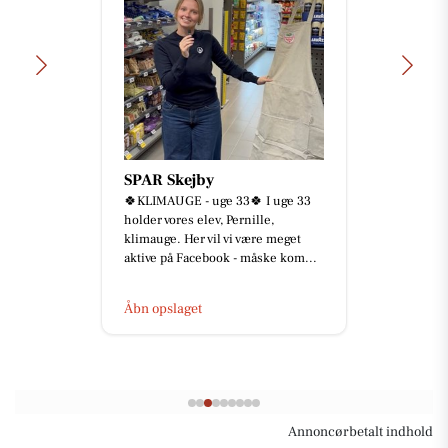
SPAR Skejby
🍀KLIMAUGE - uge 33🍀 I uge 33
holder vores elev, Pernille,
klimauge. Her vil vi være meget
aktive på Facebook - måske kom...
Åbn opslaget
Annoncørbetalt indhold