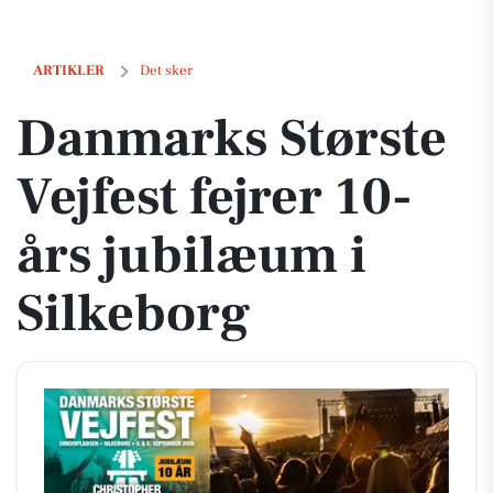
Danmarks Største Vejfest fejrer 10-års jubilæum i Silkeborg
ARTIKLER
Det sker
Danmarks Største
Vejfest fejrer 10-
års jubilæum i
Silkeborg