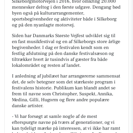
Silkeborgmotorvejen i 2016, hvor omkring 20.000
mennesker deltog i den første udgave. Dengang bød
byen også på kulturarrangementer,
sportsbegivenheder og aktiviteter både i Silkeborg
og på den nyanlagte motorvej.
Siden har Danmarks Største Vejfest udviklet sig til
en fast musikfestival og en af Silkeborgs store årlige
begivenheder. I dag er festivalen kendt som en
festlig afslutning på den danske festivalsæson og
tiltrækker hvert år tusindvis af gæster fra både
lokalområdet og resten af landet.
I anledning af jubilæet har arrangørerne sammensat
det, de selv betegner som det stærkeste program i
festivalens historie. Publikum kan blandt andet se
frem til navne som Christopher, Suspekt, Annika,
Medina, Gilli, Hugorm og flere andre populære
danske artister.
- Vi har forsøgt at samle nogle af de mest
efterspurgte navne på tværs af generationer, og vi
kan tydeligt mærke på interessen, at vi ikke har ramt