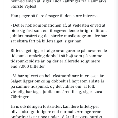
helt ved siden af, siger Luca Zähringer fra Danmarks
Største Vejfest.
Han peger på flere årsager til den store interesse.
- Det er nok kombinationen af, at Vejfesten er ved at
bide sig fast som en tilbagevendende årlig tradition,
jubilæumsåret og det stærke musikprogram, der har
sat ekstra fart på billetsalget, siger han.
Billetsalget ligger ifølge arrangørerne på nuværende
tidspunkt omkring dobbelt så højt som på samme
tidspunkt sidste år, og der er allerede solgt mere
end 8.000 billetter.
- Vi har oplevet en helt ekstraordinær interesse i år.
Salget ligger omkring dobbelt så højt som sidste år
på samme tidspunkt, og det vidner om, at folk
virkelig har taget jubilæumsåret til sig, siger Luca
Zähringer.
Hvis udviklingen fortsætter, kan flere billettyper
blive udsolgt tidligere end normalt. Arrangørerne
opfordrer især unge under 18 år til at være hurtigt