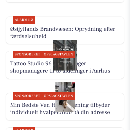
ALARM112
Østjyllands Brandvæsen: Oprydning efter
færdselsuheld
SPONSORERET
OPSLAGSTAVLEN
Tattoo Studio 96 Aarhus søger
shopmanagere til to afdelinger i Aarhus
SPONSORERET
OPSLAGSTAVLEN
Min Bedste Ven Hundetræning tilbyder
individuelt hvalpeforløb på din adresse