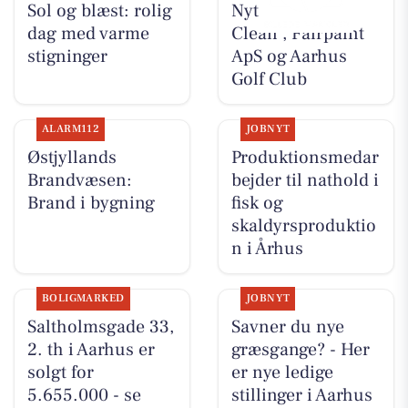
Sol og blæst: rolig
Nyt fra Classic
dag med varme
Clean , Fairpaint
stigninger
ApS og Aarhus
Golf Club
ALARM112
JOBNYT
Østjyllands
Produktionsmedar
Brandvæsen:
bejder til nathold i
Brand i bygning
fisk og
skaldyrsproduktio
n i Århus
BOLIGMARKED
JOBNYT
Saltholmsgade 33,
Savner du nye
2. th i Aarhus er
græsgange? - Her
solgt for
er nye ledige
5.655.000 - se
stillinger i Aarhus