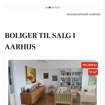
Annoncørbetalt indhold
BOLIGER TIL SALG I
AARHUS
995.000 kr
2
81 m