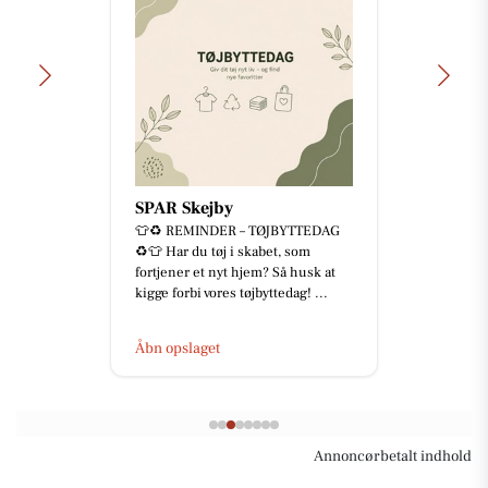
SPAR Skejby
👕♻️ REMINDER – TØJBYTTEDAG
♻️👕 Har du tøj i skabet, som
fortjener et nyt hjem? Så husk at
kigge forbi vores tøjbyttedag! ...
Åbn opslaget
Annoncørbetalt indhold