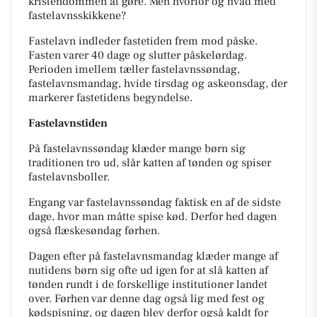
kristendommen at gøre. Men hvorfor og hvad med
fastelavnsskikkene?
Fastelavn indleder fastetiden frem mod påske.
Fasten varer 40 dage og slutter påskelørdag.
Perioden imellem tæller fastelavnssøndag,
fastelavnsmandag, hvide tirsdag og askeonsdag, der
markerer fastetidens begyndelse.
Fastelavnstiden
På fastelavnssøndag klæder mange børn sig
traditionen tro ud, slår katten af tønden og spiser
fastelavnsboller.
Engang var fastelavnssøndag faktisk en af de sidste
dage, hvor man måtte spise kød. Derfor hed dagen
også flæskesøndag førhen.
Dagen efter på fastelavnsmandag klæder mange af
nutidens børn sig ofte ud igen for at slå katten af
tønden rundt i de forskellige institutioner landet
over. Førhen var denne dag også lig med fest og
kødspisning, og dagen blev derfor også kaldt for