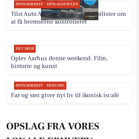
SPONSORERET
OPSLAGSTAVLEN
Tilst Auto Aarhus ApS minder elbilister om
at få bremserne kontrolleret
DET SKER
Oplev Aarhus denne weekend: Film,
historie og kunst
SPONSORERET
ERHVERV
Far og søn giver nyt liv til ikonisk is­café
OPSLAG FRA VORES