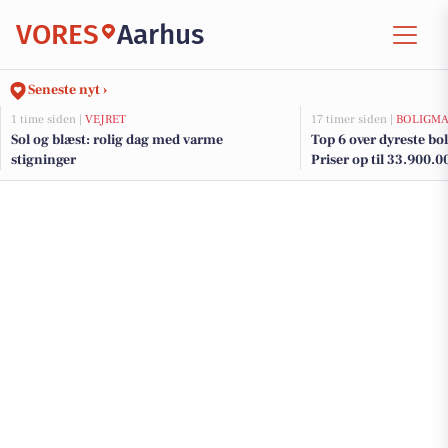
VORES
Aarhus
Seneste nyt ›
1 time siden |
VEJRET
17 timer siden |
BOLIGM
Sol og blæst: rolig dag med varme
Top 6 over dyreste boli
stigninger
Priser op til 33.900.0