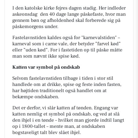
I den katolske kirke fejres dagen stadig. Her indleder
askeonsdag den 40 dage lange påskefaste, hvor man
gennem bøn og afholdenhed skal forberede sig på
påskemorgens under.
Fastelavnstiden kaldes også for "karnevalstiden" –
karneval som i
carne vale,
der betyder ”farvel kød”
eller ”uden kød”. For i fastetiden op til påske måtte
man som nævnt ikke spise kød.
Katten var symbol på ondskab
Selvom fastelavnstiden tilbage i tiden i stor stil
handlede om at drikke, spise og feste inden fasten,
har højtiden traditionelt også handlet om at
bekæmpe ondskaben.
Det er derfor, vi slår katten af tønden. Engang var
katten nemlig et symbol på ondskab, og ved at slå
den ihjel i en tønde – hvilket man gjorde indtil langt
op i 1800-tallet – mente man, at ondskaben
bogstaveligt talt blev slået ihjel.