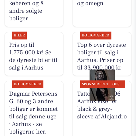
køberen og 8
og omegn
andre solgte
boliger
BILER
BOLIGMARKED
Pris op til
Top 6 over dyreste
1.775.000 kr! Se
boliger til salg i
de dyreste biler til
Aarhus. Priser op
salg i Aarhus
til 33.900.000 kr
BOLIGMARKED
SPONSORERET
OPSLAGSTAVLEN
Dagmar Petersens
Tattoo Studio 96
G. 60 og 3 andre
Aarhus viser et
boliger er kommet
black & grey-
til salg denne uge
sleeve af Alejandro
i Aarhus - se
boligerne her.