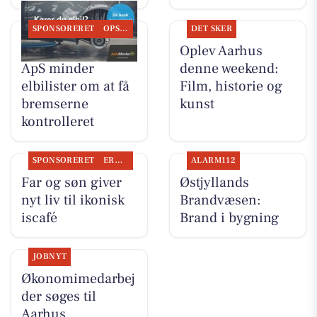
SPONSORERET
OPSLAGSTAVLEN
DET SKER
Tilst Auto Aarhus
Oplev Aarhus
ApS minder
denne weekend:
elbilister om at få
Film, historie og
bremserne
kunst
kontrolleret
SPONSORERET
ERHVERV
ALARM112
Far og søn giver
Østjyllands
nyt liv til ikonisk
Brandvæsen:
is­café
Brand i bygning
JOBNYT
Økonomimedarbej
der søges til
Aarhus