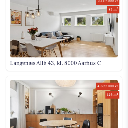
2.149.000 kr
2
83 m
Langenæs Allé 43, kl, 8000 Aarhus C
4.699.000 kr
2
126 m