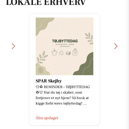
LOKALE ERHVERV
SPAR Skejby
👕♻️ REMINDER – TØJBYTTEDAG
♻️👕 Har du tøj i skabet, som
fortjener et nyt hjem? Så husk at
kigge forbi vores tøjbyttedag! ...
Åbn opslaget