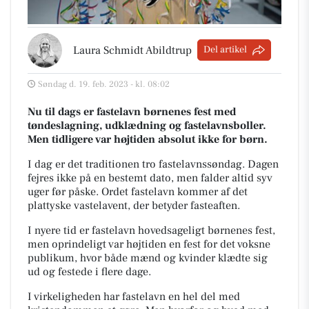
Laura Schmidt Abildtrup
Del artikel
Søndag d. 19. feb. 2023 - kl. 08:02
Nu til dags er fastelavn børnenes fest med
tøndeslagning, udklædning og fastelavnsboller.
Men tidligere var højtiden absolut ikke for børn.
I dag er det traditionen tro fastelavnssøndag. Dagen
fejres ikke på en bestemt dato, men falder altid syv
uger før påske. Ordet fastelavn kommer af det
plattyske
vastelavent
, der betyder fasteaften.
I nyere tid er fastelavn hovedsageligt børnenes fest,
men oprindeligt var højtiden en fest for det voksne
publikum, hvor både mænd og kvinder klædte sig
ud og festede i flere dage.
I virkeligheden har fastelavn en hel del med