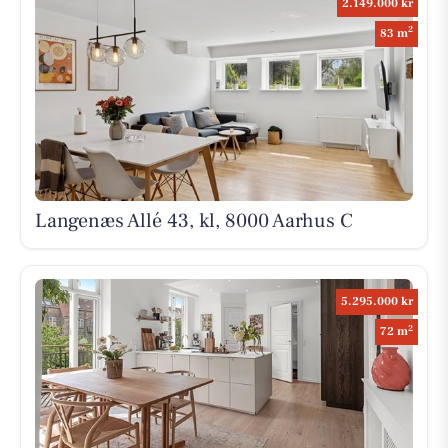
2.149.000 kr
2
83 m
Langenæs Allé 43, kl, 8000 Aarhus C
5.295.000 kr
2
72 m