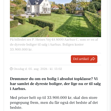
På billedet ses P. Heises Vej 4A 8000 Aarhus C, som er en af
de dyreste boliger til salg i Aarhus. Boligen koster
33.900.000 kr.
Del artikel
Onsdag d. 05. aug. 2026 - kl. 13:02
Drømmer du om en bolig i absolut topklasse? Vi
har samlet de dyreste boliger, der lige nu er til salg
i Aarhus.
Med priser helt op til 33.900.000 kr, skal den store
pengepung frem, men du får også det bedste af det
bedste.