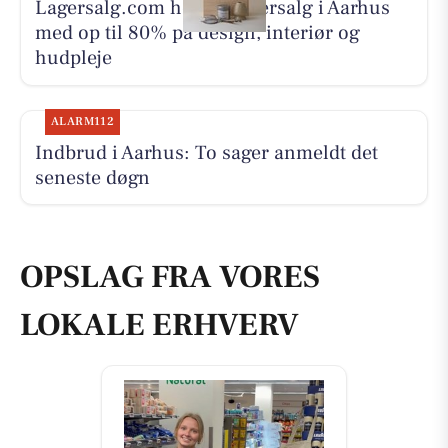
Lagersalg.com holder lagersalg i Aarhus
med op til 80% på design, interiør og
hudpleje
ALARM112
Indbrud i Aarhus: To sager anmeldt det
seneste døgn
OPSLAG FRA VORES
LOKALE ERHVERV