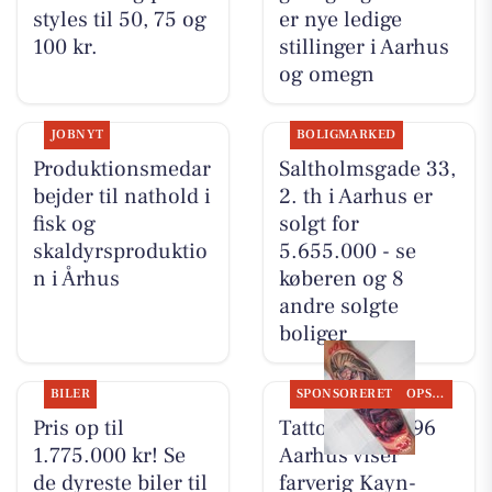
styles til 50, 75 og
er nye ledige
100 kr.
stillinger i Aarhus
og omegn
JOBNYT
BOLIGMARKED
Produktionsmedar
Saltholmsgade 33,
bejder til nathold i
2. th i Aarhus er
fisk og
solgt for
skaldyrsproduktio
5.655.000 - se
n i Århus
køberen og 8
andre solgte
boliger
BILER
SPONSORERET
OPSLAGSTAVLEN
Pris op til
Tattoo Studio 96
1.775.000 kr! Se
Aarhus viser
de dyreste biler til
farverig Kayn-