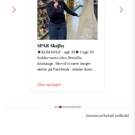
SPAR Skejby
🍀KLIMAUGE - uge 33🍀 I uge 33
holder vores elev, Pernille,
klimauge. Her vil vi være meget
aktive på Facebook - måske kom...
Åbn opslaget
Annoncørbetalt indhold