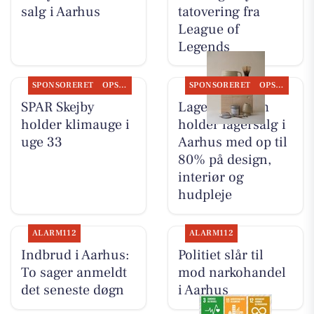
salg i Aarhus
tatovering fra
League of
Legends
SPONSORERET
OPSLAGSTAVLEN
SPONSORERET
OPSLAGSTAVLEN
SPAR Skejby
Lagersalg.com
holder klimauge i
holder lagersalg i
uge 33
Aarhus med op til
80% på design,
interiør og
hudpleje
ALARM112
ALARM112
Indbrud i Aarhus:
Politiet slår til
To sager anmeldt
mod narkohandel
det seneste døgn
i Aarhus