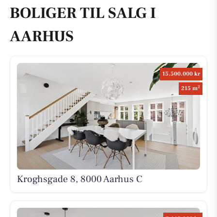
BOLIGER TIL SALG I
AARHUS
15.500.000 kr
2
215 m
Kroghsgade 8, 8000 Aarhus C