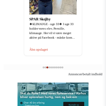
SPAR Skejby
🍀KLIMAUGE - uge 33🍀 I uge 33
holder vores elev, Pernille,
klimauge. Her vil vi være meget
aktive på Facebook - måske kom...
Åbn opslaget
Annoncørbetalt indhold