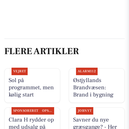
FLERE ARTIKLER
VEJRET
ALARM112
Sol på
Østjyllands
programmet, men
Brandvæsen:
kølig start
Brand i bygning
SPONSORERET
OPSLAGSTAVLEN
JOBNYT
Clara H rydder op
Savner du nye
med udsalg på
græsgange? - Her