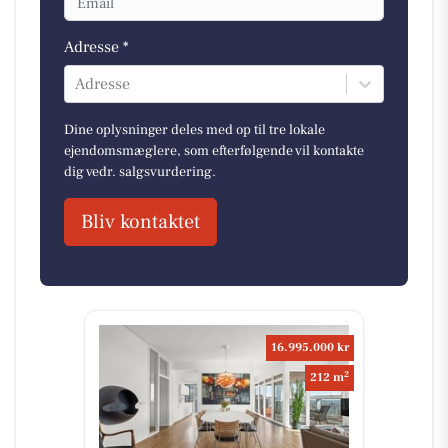
Adresse *
Adresse
Dine oplysninger deles med op til tre lokale
ejendomsmæglere, som efterfølgende vil kontakte
dig vedr. salgsvurdering.
Bliv kontaktet
16.995.000 kr
2
212 m