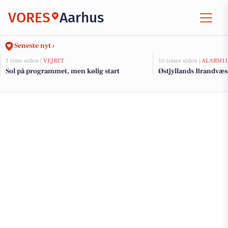
VORES
Aarhus
Seneste nyt ›
1 time siden |
VEJRET
10 timer siden |
ALARM11
Sol på programmet, men kølig start
Østjyllands Brandvæs