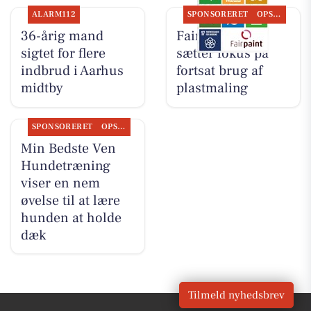
ALARM112
SPONSORERET
OPSLAGSTAVLEN
36-årig mand
Fairpaint ApS
sigtet for flere
sætter fokus på
indbrud i Aarhus
fortsat brug af
midtby
plastmaling
SPONSORERET
OPSLAGSTAVLEN
Min Bedste Ven
Hundetræning
viser en nem
øvelse til at lære
hunden at holde
dæk
Tilmeld nyhedsbrev