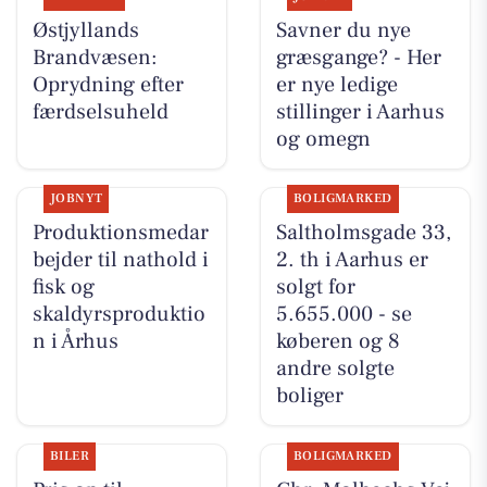
Østjyllands
Savner du nye
Brandvæsen:
græsgange? - Her
Oprydning efter
er nye ledige
færdselsuheld
stillinger i Aarhus
og omegn
JOBNYT
BOLIGMARKED
Produktionsmedar
Saltholmsgade 33,
bejder til nathold i
2. th i Aarhus er
fisk og
solgt for
skaldyrsproduktio
5.655.000 - se
n i Århus
køberen og 8
andre solgte
boliger
BILER
BOLIGMARKED