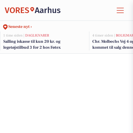
VORES
Aarhus
Seneste nyt ›
1 time siden |
DAGLIGVARER
4 timer siden |
BOLIGMA
Salling iskasse til kun 20 kr. og
Chr. Molbechs Vej 4 o
legetøjstilbud 3 for 2 hos Føtex
kommet til salg denne
boligerne her.