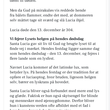
dømt til døden.
Men da Gud på mirakuløs vis reddede hende
fra
bålets flammer, endte det med, at dommeren
selv måttet tage sit sværd og slå Lucia ihjel.
Lucia døde den 13. december år 304.
Vi fejrer Lysets helgen på hendes dødsdag
Santa Lucia gav sit liv til Gud og brugte lyset til at
finde vej i mørket.
Hendes festdag ligger samme dag
som hendes dødsdag – den 13. december, og fejres i
flere
lande som en lysfest.
Navnet Lucia kommer af det latinske lux, som
betyder lys. På hendes festdag er der tradition for at
opføre et luciaoptog, hvor bruden, ligesom helgen
selv, bærer en lyskrans på hovedet.
Santa Lucia bliver også forbundet med mere end lys
og glæde. Faktisk er hun også skytsengel for blinde
og mennesker med øjensygdomme. Derfor bliver
hun i kunstens verden ofte afbildet med et fad i