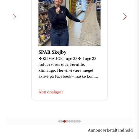
SPAR Skejby
🍀KLIMAUGE - uge 33🍀 I uge 33
holder vores elev, Pernille,
klimauge. Her vil vi være meget
aktive på Facebook - måske kom...
Åbn opslaget
Annoncørbetalt indhold