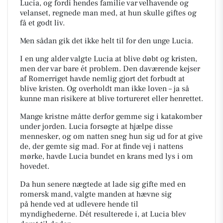
Lucia, og fordi hendes familie var velhavende og
velanset, regnede man med, at hun skulle giftes og
få et godt liv.
Men sådan gik det ikke helt til for den unge Lucia.
I en ung alder valgte Lucia at blive døbt og kristen,
men der var bare ét problem.
Den daværende kejser
af Romerriget havde nemlig gjort det forbudt at
blive kristen.
Og overholdt man ikke loven – ja så
kunne man risikere at blive tortureret eller henrettet.
Mange kristne måtte derfor gemme sig i katakomber
under jorden.
Lucia forsøgte at hjælpe disse
mennesker, og om natten sneg hun sig ud for at give
de, der gemte sig m
ad.
For at finde vej i nattens
mørke, havde Lucia bundet en krans med lys i om
hovedet.
Da hun senere nægtede at lade sig gifte med en
romersk mand, valgte manden at hævne sig
på
hende ved at udlevere hende til
myndighederne.
Dét resulterede i, at Lucia blev