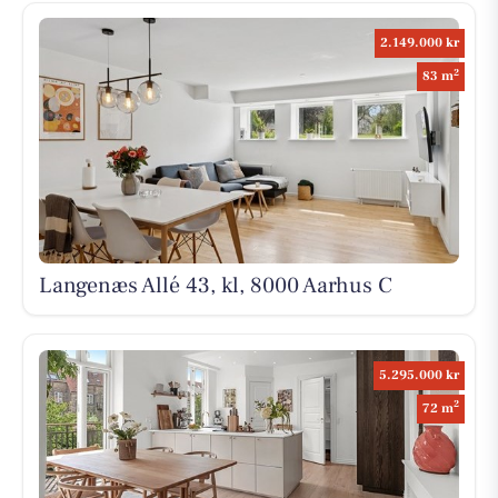
2.149.000 kr
2
83 m
Langenæs Allé 43, kl, 8000 Aarhus C
5.295.000 kr
2
72 m