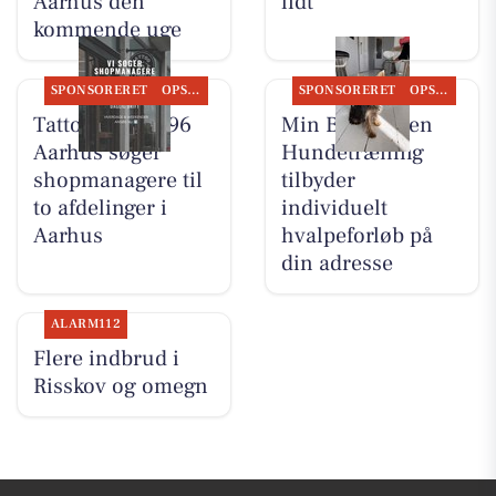
Aarhus den
lidt
kommende uge
SPONSORERET
OPSLAGSTAVLEN
SPONSORERET
OPSLAGSTAVLEN
Tattoo Studio 96
Min Bedste Ven
Aarhus søger
Hundetræning
shopmanagere til
tilbyder
to afdelinger i
individuelt
Aarhus
hvalpeforløb på
din adresse
ALARM112
Flere indbrud i
Risskov og omegn