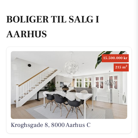
BOLIGER TIL SALG I
AARHUS
15.500.000 kr
2
215 m
Kroghsgade 8, 8000 Aarhus C