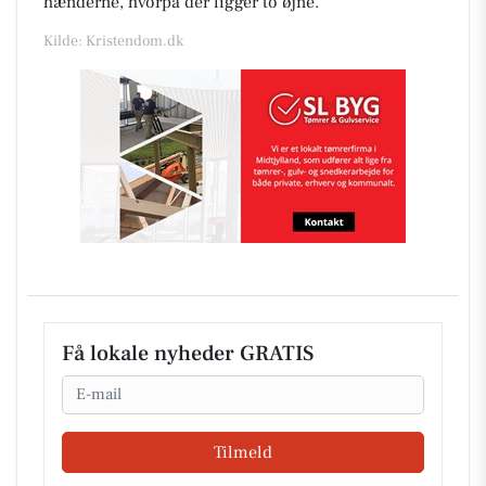
hænderne, hvorpå der ligger to øjne.
Kilde: Kristendom.dk
Få lokale nyheder GRATIS
Email
Tilmeld