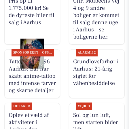
Pris op til
Chr. Molbechs Vej
1.775.000 kr! Se
4 og 9 andre
de dyreste biler til
boliger er kommet
salg i Aarhus
til salg denne uge
i Aarhus - se
boligerne her.
SPONSORERET
OPSLAGSTAVLEN
ALARM112
Tattoo Studio 96
Grundlovsforhør i
Aarhus: Bar har
Aarhus: 21-årig
skabt anime-tattoo
sigtet for
med intense farver
våbenbesiddelse
og skarpe detaljer
DET SKER
VEJRET
Oplev et væld af
Sol og lun luft,
aktiviteter i
men starten bider