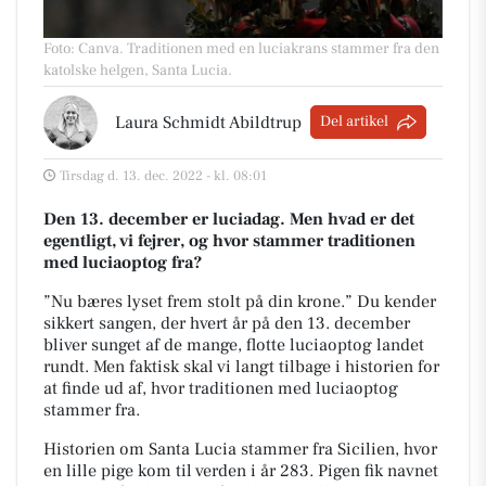
Foto: Canva
.
Traditionen med en luciakrans stammer fra den
katolske helgen, Santa Lucia.
Laura Schmidt Abildtrup
Del artikel
Tirsdag d. 13. dec. 2022 - kl. 08:01
Den 13. december er luciadag. Men hvad er det
egentligt, vi fejrer, og hvor stammer traditionen
med luciaoptog fra?
”Nu bæres lyset frem stolt på din krone.” Du kender
sikkert sangen, der hvert år på den 13. december
bliver sunget af de mange, flotte luciaoptog landet
rundt. Men faktisk skal vi langt tilbage i historien for
at finde ud af, hvor traditionen med luciaoptog
stammer fra.
Historien om Santa Lucia stammer fra Sicilien, hvor
en lille pige kom til verden i år 283. Pigen fik navnet