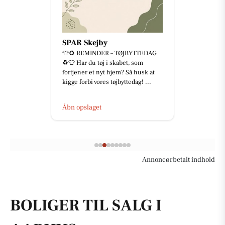
SPAR Skejby
👕♻️ REMINDER – TØJBYTTEDAG
♻️👕 Har du tøj i skabet, som
fortjener et nyt hjem? Så husk at
kigge forbi vores tøjbyttedag! ...
Åbn opslaget
Annoncørbetalt indhold
BOLIGER TIL SALG I