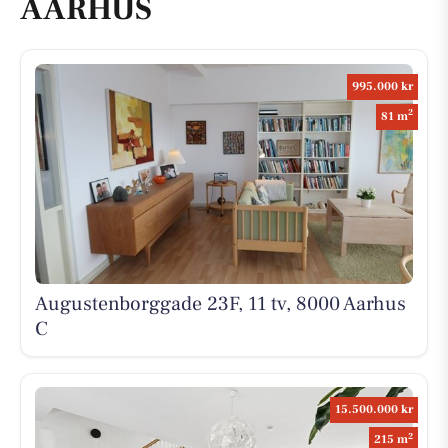
AARHUS
995.000 kr
2
81 m
Augustenborggade 23F, 11 tv, 8000 Aarhus
C
15.500.000 kr
2
215 m