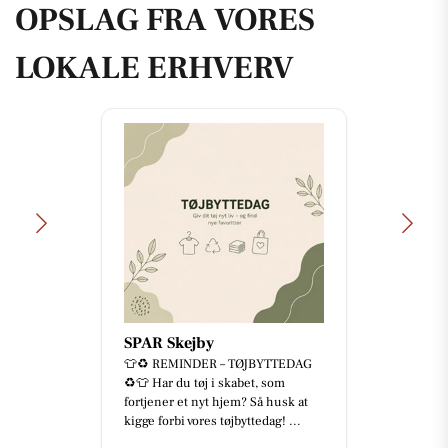
OPSLAG FRA VORES
LOKALE ERHVERV
SPAR Skejby
👕♻️ REMINDER – TØJBYTTEDAG
♻️👕 Har du tøj i skabet, som
fortjener et nyt hjem? Så husk at
kigge forbi vores tøjbyttedag! ...