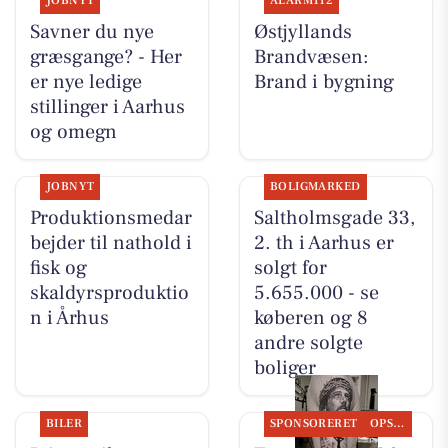
JOBNYT
ALARM112
Savner du nye
Østjyllands
græsgange? - Her
Brandvæsen:
er nye ledige
Brand i bygning
stillinger i Aarhus
og omegn
JOBNYT
BOLIGMARKED
Produktionsmedar
Saltholmsgade 33,
bejder til nathold i
2. th i Aarhus er
fisk og
solgt for
skaldyrsproduktio
5.655.000 - se
n i Århus
køberen og 8
andre solgte
boliger
BILER
SPONSORERET
OPSLAGSTAVLEN