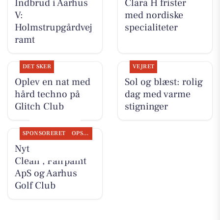
Indbrud i Aarhus
Clara H frister
V:
med nordiske
Holmstrupgårdvej
specialiteter
ramt
DET SKER
VEJRET
Oplev en nat med
Sol og blæst: rolig
hård techno på
dag med varme
Glitch Club
stigninger
SPONSORERET
OPSLAGSTAVLEN
Nyt fra Classic
Clean , Fairpaint
ApS og Aarhus
Golf Club