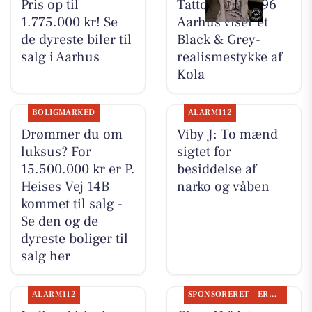
Pris op til
Tattoo Studio 96
1.775.000 kr! Se
Aarhus viser et
de dyreste biler til
Black & Grey-
salg i Aarhus
realismestykke af
Kola
BOLIGMARKED
ALARM112
Drømmer du om
Viby J: To mænd
luksus? For
sigtet for
15.500.000 kr er P.
besiddelse af
Heises Vej 14B
narko og våben
kommet til salg -
Se den og de
dyreste boliger til
salg her
ALARM112
SPONSORERET
ERHVERV