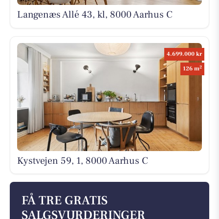
Langenæs Allé 43, kl, 8000 Aarhus C
4.699.000 kr
2
126 m
Kystvejen 59, 1, 8000 Aarhus C
FÅ TRE GRATIS
SALGSVURDERINGER