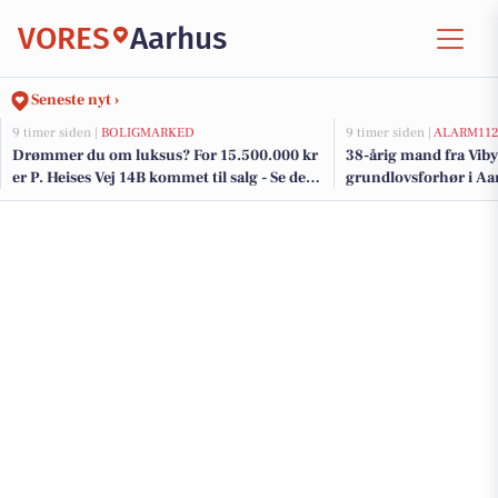
VORES
Aarhus
Seneste nyt ›
9 timer siden |
BOLIGMARKED
9 timer siden |
ALARM11
Drømmer du om luksus? For 15.500.000 kr
38-årig mand fra Viby 
er P. Heises Vej 14B kommet til salg - Se den
grundlovsforhør i Aa
og de dyreste boliger til salg her