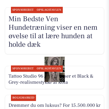
SPONSORERET
OPSLAGSTAVLEN
Min Bedste Ven
Hundetræning viser en nem
øvelse til at lære hunden at
holde dæk
SPONSORERET
OPSLAGSTAVLEN
Tattoo Studio 96 Aarhus viser et Black &
Grey-realismestykke af Kola
BOLIGMARKED
Drømmer du om luksus? For 15.500.000 kr