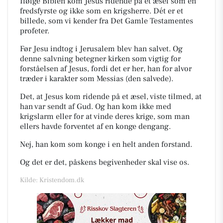
Ifølge Biblen kom Jesus ridende på et æsel som en
fredsfyrste og ikke som en krigsherre.
Dét er et
billede, som vi kender fra Det Gamle Testamentes
profeter.
Før Jesu indtog i Jerusalem blev han salvet. Og
denne salvning betegner kirken som vigtig for
forståelsen af Jesus, fordi det er her, han for alvor
træder i karakter som Messias
(den salvede).
Det, at Jesus kom ridende på et æsel, viste tilmed, at
han var sendt af Gud. Og han kom ikke med
krigslarm eller for at vinde deres krige, som man
ellers havde forventet af en konge dengang.
Nej, han kom som konge i en helt anden forstand.
Og det er det, påskens begivenheder skal vise os.
Kilde: Kristendom.dk