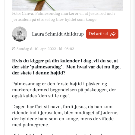
Foto: Canva
.
Palmesøndag markerer vi, at Jesus red ind i
Jerusalem på et æsel og blev hyldet som konge.
Laura Schmidt Abildtrup
Del artikel
Søndag d. 10. apr. 2022 - kl. 08:02
Hvis du kigger på din kalender i dag, vil du se, at
der står ’palmesøndag’.
Men hvad var det nu lige,
der skete i denne højtid?
Palmesøndag er den første højtid i påsken og
markerer dermed begyndelsen på påskeugen, der
også
kaldes ’den stille uge’.
Dagen har fået sit navn, fordi Jesus, da han kom
ridende ind i Jerusalem, blev modtaget af
Jøderne,
der hyldede ham som en konge, mens de viftede
med palmegrene.