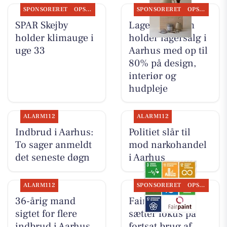
SPONSORERET
OPSLAGSTAVLEN
SPONSORERET
OPSLAGSTAVLEN
SPAR Skejby
Lagersalg.com
holder klimauge i
holder lagersalg i
uge 33
Aarhus med op til
80% på design,
interiør og
hudpleje
ALARM112
ALARM112
Indbrud i Aarhus:
Politiet slår til
To sager anmeldt
mod narkohandel
det seneste døgn
i Aarhus
ALARM112
SPONSORERET
OPSLAGSTAVLEN
36-årig mand
Fairpaint ApS
sigtet for flere
sætter fokus på
indbrud i Aarhus
fortsat brug af