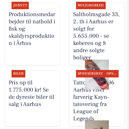
JOBNYT
BOLIGMARKED
Produktionsmedar
Saltholmsgade 33,
bejder til nathold i
2. th i Aarhus er
fisk og
solgt for
skaldyrsproduktio
5.655.000 - se
n i Århus
køberen og 8
andre solgte
boliger
BILER
SPONSORERET
OPSLAGSTAVLEN
Pris op til
Tattoo Studio 96
1.775.000 kr! Se
Aarhus viser
de dyreste biler til
farverig Kayn-
salg i Aarhus
tatovering fra
League of
Legends