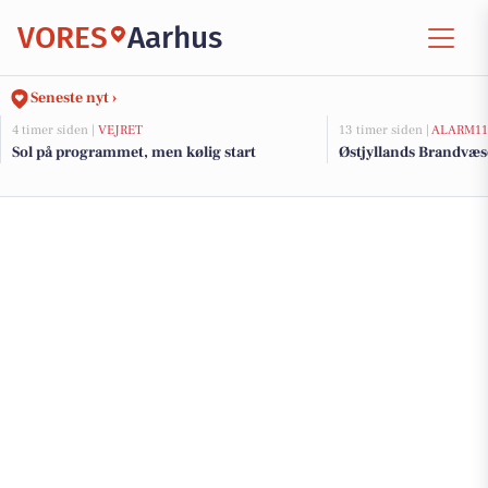
VORES
Aarhus
Seneste nyt ›
4 timer siden |
VEJRET
13 timer siden |
ALARM11
Sol på programmet, men kølig start
Østjyllands Brandvæs