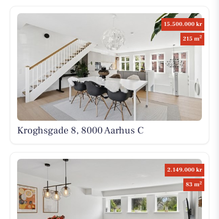
15.500.000 kr
2
215 m
Kroghsgade 8, 8000 Aarhus C
2.149.000 kr
2
83 m