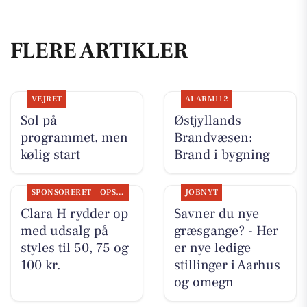
FLERE ARTIKLER
VEJRET
ALARM112
Sol på
Østjyllands
programmet, men
Brandvæsen:
kølig start
Brand i bygning
SPONSORERET
OPSLAGSTAVLEN
JOBNYT
Clara H rydder op
Savner du nye
med udsalg på
græsgange? - Her
styles til 50, 75 og
er nye ledige
100 kr.
stillinger i Aarhus
og omegn