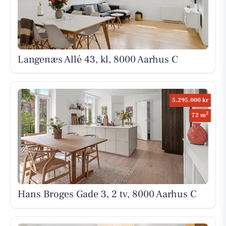
Langenæs Allé 43, kl, 8000 Aarhus C
5.295.000 kr
2
72 m
Hans Broges Gade 3, 2 tv, 8000 Aarhus C