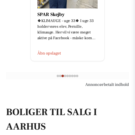
SPAR Skejby
🍀KLIMAUGE - uge 33🍀 I uge 33
holder vores elev, Pernille,
klimauge. Her vil vi være meget
aktive på Facebook - måske kom...
Åbn opslaget
Annoncørbetalt indhold
BOLIGER TIL SALG I
AARHUS