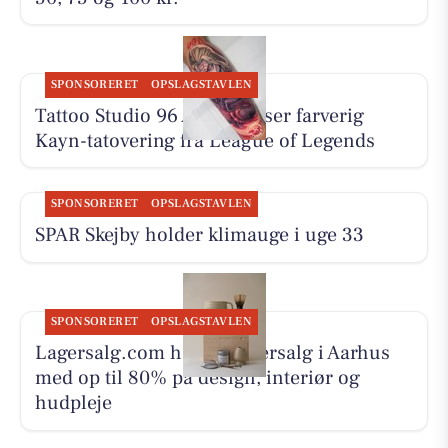
SPONSORERET
OPSLAGSTAVLEN
Tattoo Studio 96 Aarhus viser farverig
Kayn-tatovering fra League of Legends
SPONSORERET
OPSLAGSTAVLEN
SPAR Skejby holder klimauge i uge 33
SPONSORERET
OPSLAGSTAVLEN
Lagersalg.com holder lagersalg i Aarhus
med op til 80% på design, interiør og
hudpleje