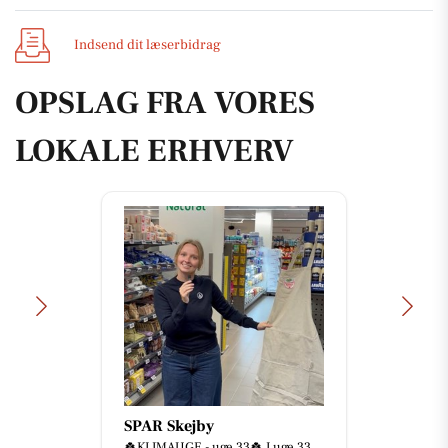
Indsend dit læserbidrag
OPSLAG FRA VORES
LOKALE ERHVERV
SPAR Skejby
🍀KLIMAUGE - uge 33🍀 I uge 33