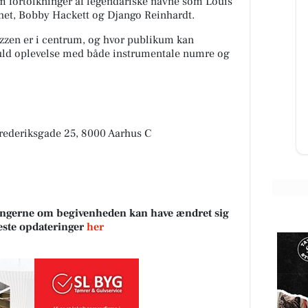
 fortolkninger af legendariske navne som Louis
het, Bobby Hackett og Django Reinhardt.
azzen er i centrum, og hvor publikum kan
Classic Clean
fuld oplevelse med både instrumentale numre og
rtsat
Vil du med på holdet 🤩
ing
ær
Frederiksgade 25, 8000 Aarhus C
Åbn opslaget
sningerne om begivenheden kan have ændret sig
neste opdateringer
her