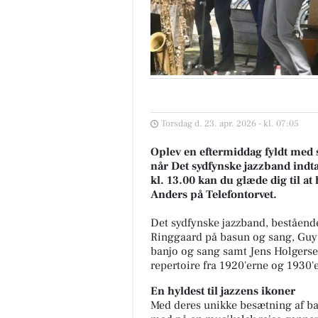
Torsdag d. 23. apr. 2026 - kl. 07:05
Oplev en eftermiddag fyldt med 
når Det sydfynske jazzband indt
kl. 13.00 kan du glæde dig til at
Anders på Telefontorvet.
Det sydfynske jazzband, beståend
Ringgaard på basun og sang, Guy 
banjo og sang samt Jens Holgersen p
repertoire fra 1920'erne og 1930'
En hyldest til jazzens ikoner
Med deres unikke besætning af ban