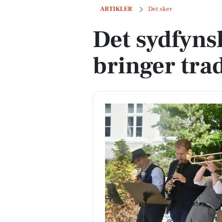
Det sydfynske jazzband bringer tradjazz
ARTIKLER
Det sker
Det sydfyns
bringer trad