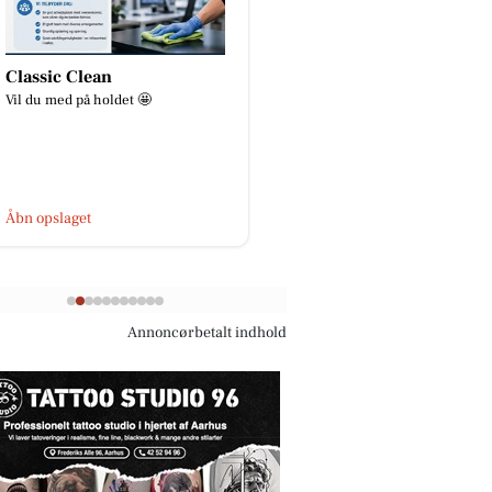
SPAR Skejby
Åkrogens Strandk
🍀KLIMAUGE - uge 33🍀 I uge 33
Lukket i dag, fredag d. 
holder vores elev, Pernille,
klimauge. Her vil vi være meget
aktive på Facebook - måske kom...
Åbn opslaget
Åbn opslaget
Annoncørbetalt indhold