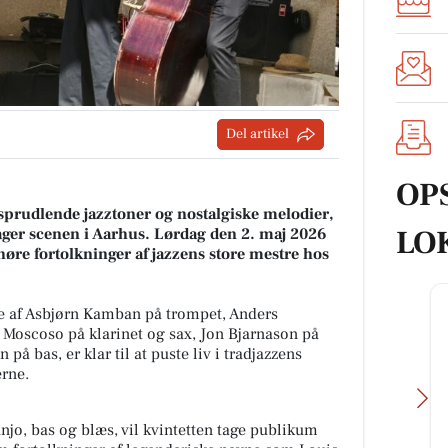
Del artikel
OP
sprudlende jazztoner og nostalgiske melodier,
LO
ager scenen i Aarhus. Lørdag den 2. maj 2026
 høre fortolkninger af jazzens store mestre hos
e af Asbjørn Kamban på trompet, Anders
Moscoso på klarinet og sax, Jon Bjarnason på
å bas, er klar til at puste liv i tradjazzens
erne.
jo, bas og blæs, vil kvintetten tage publikum