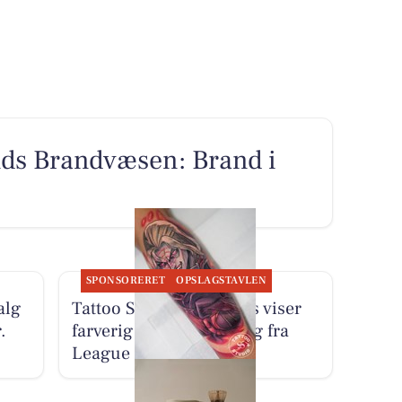
nds Brandvæsen: Brand i
SPONSORERET
OPSLAGSTAVLEN
alg
Tattoo Studio 96 Aarhus viser
.
farverig Kayn-tatovering fra
League of Legends