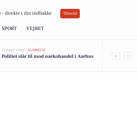
 -
direkte i din indbakke
Tilmeld
SPORT
VEJRET
11 timer siden |
ALARM112
11 timer siden |
A
‹
›
Politiet slår til mod narkohandel i Aarhus
36-årig mand 
Aarhus midt