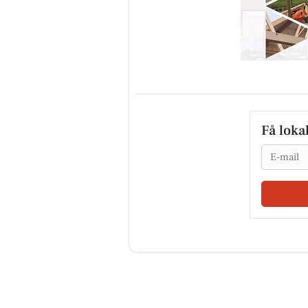
Få loka
Email