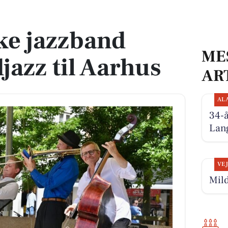
 til Aarhus
ke jazzband
ME
jazz til Aarhus
AR
AL
34-
Lan
VE
Mild