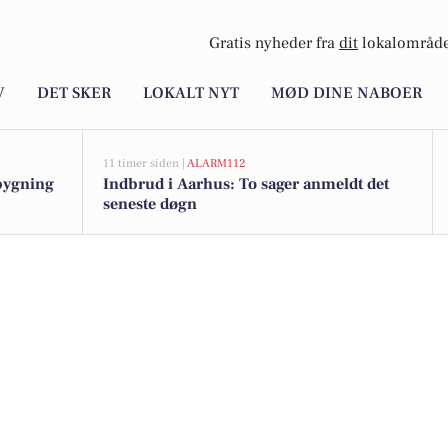
Gratis nyheder fra
dit
lokalområde
V
DET SKER
LOKALT NYT
MØD DINE NABOER
11 timer siden |
ALARM112
bygning
Indbrud i Aarhus: To sager anmeldt det
seneste døgn