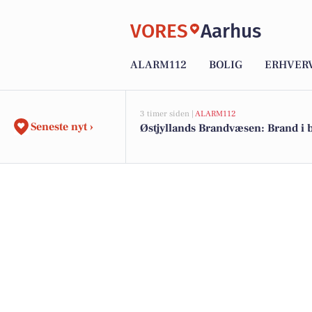
VORES
Aarhus
ALARM112
BOLIG
ERHVER
3 timer siden |
ALARM112
Seneste nyt ›
Østjyllands Brandvæsen: Brand i 