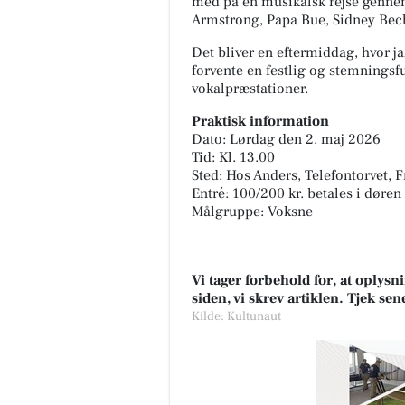
med på en musikalsk rejse gennem
Armstrong, Papa Bue, Sidney Bec
Det bliver en eftermiddag, hvor j
Fairpaint ApS
forvente en festlig og stemnings
Hvad er undskyldningen for fo
vokalpræstationer.
brug af plastmaling? Plastmal
har i mange år været en popul
Praktisk information
løsning inden for bygges...
Dato: Lørdag den 2. maj 2026
Tid: Kl. 13.00
Sted: Hos Anders, Telefontorvet, 
Åbn opslaget
Entré: 100/200 kr. betales i døren
Målgruppe: Voksne
Vi tager forbehold for, at oply
siden, vi skrev artiklen. Tjek se
Kilde: Kultunaut