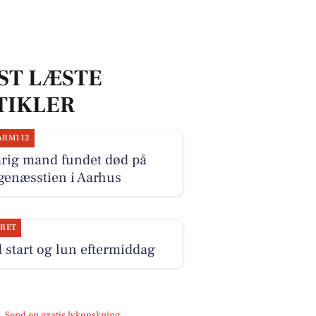
ST LÆSTE
TIKLER
ARM112
årig mand fundet død på
genæsstien i Aarhus
JRET
 start og lun eftermiddag
Send en gratis lykønskning