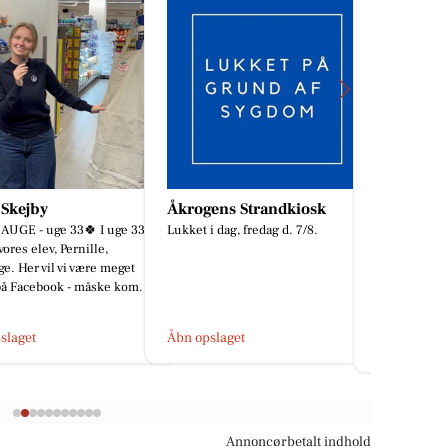
ens Strandkiosk
Min Bedste Ven
RISSKOV
i dag, fredag d. 7/8.
🇩🇰 Vi er ti
Hundetræning
sammen! 👋 Så
Rejser din hund sig op og løber
ugers skøn fe
efter dig 2 sekunder efter, du har
batterierne g
sagt dæk?🐶✖️ I videoen ser du en
nem træningsøvelse, jeg...
slaget
Åbn opslage
Åbn opslaget
Annoncørbetalt indhold