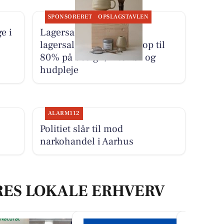
SPONSORERET
OPSLAGSTAVLEN
e i
Lagersalg.com holder
lagersalg i Aarhus med op til
80% på design, interiør og
hudpleje
ALARM112
Politiet slår til mod
narkohandel i Aarhus
RES LOKALE ERHVERV