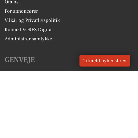
Om os
For annoncører
Vilkår og Privatlivspolitik
Kontakt VORES Digital
Administrer samtykke
GENVEJE
Tilmeld nyhedsbrev
Seneste nyt fra Aarhus
Vores lokale erhverv
Kalenderen for Aarhus
Fakta om Aarhus
Erhvervsartikler
Aarhus Kommune
Få en gratis salgsvurdering