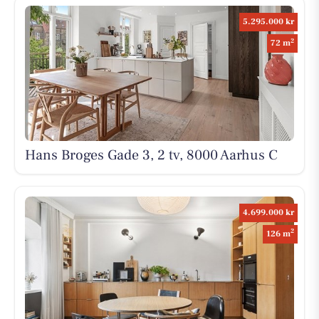
5.295.000 kr
2
72 m
Hans Broges Gade 3, 2 tv, 8000 Aarhus C
4.699.000 kr
2
126 m