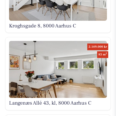
Kroghsgade 8, 8000 Aarhus C
2.149.000 kr
2
83 m
Langenæs Allé 43, kl, 8000 Aarhus C