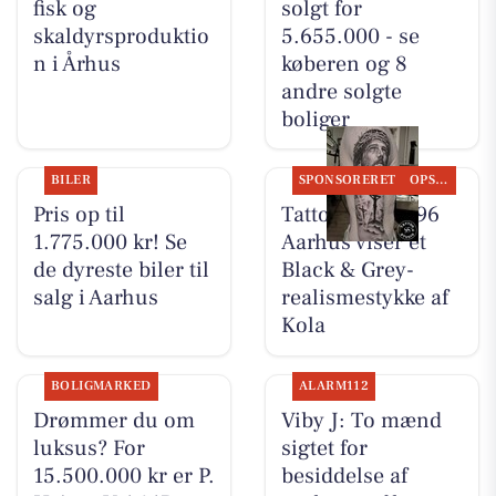
fisk og
solgt for
skaldyrsproduktio
5.655.000 - se
n i Århus
køberen og 8
andre solgte
boliger
BILER
SPONSORERET
OPSLAGSTAVLEN
Pris op til
Tattoo Studio 96
1.775.000 kr! Se
Aarhus viser et
de dyreste biler til
Black & Grey-
salg i Aarhus
realismestykke af
Kola
BOLIGMARKED
ALARM112
Drømmer du om
Viby J: To mænd
luksus? For
sigtet for
15.500.000 kr er P.
besiddelse af