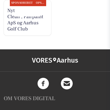
SPONSORERET
OPSLAGSTAVLEN
Nyt fra Classic
Clean , Fairpaint
ApS og Aarhus
Golf Club
VORES
Aarhus
OM VORES DIGITAL