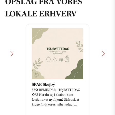
OPSLAG FRA VORES
LOKALE ERHVERV
SPAR Skejby
👕♻️ REMINDER – TØJBYTTEDAG
♻️👕 Har du tøj i skabet, som
fortjener et nyt hjem? Så husk at
kigge forbi vores tøjbyttedag! ...