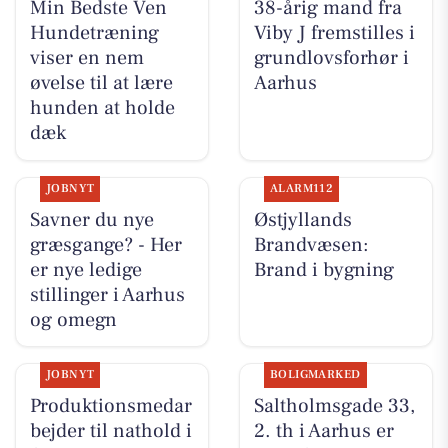
Min Bedste Ven
38-årig mand fra
Hundetræning
Viby J fremstilles i
viser en nem
grundlovsforhør i
øvelse til at lære
Aarhus
hunden at holde
dæk
JOBNYT
ALARM112
Savner du nye
Østjyllands
græsgange? - Her
Brandvæsen:
er nye ledige
Brand i bygning
stillinger i Aarhus
og omegn
JOBNYT
BOLIGMARKED
Produktionsmedar
Saltholmsgade 33,
bejder til nathold i
2. th i Aarhus er