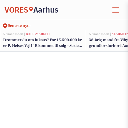
VORES
Aarhus
Seneste nyt ›
5 timer siden |
BOLIGMARKED
6 timer siden |
ALARM11
Drømmer du om luksus? For 15.500.000 kr
38-årig mand fra Viby 
er P. Heises Vej 14B kommet til salg - Se den
grundlovsforhør i Aa
og de dyreste boliger til salg her