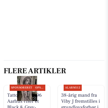
FLERE ARTIKLER
SPONSORERET
OPSLAGSTAVLEN
ALARM112
Tattoo Studio 96
38-årig mand fra
Aarhus viser et
Viby J fremstilles i
Black & Grey-
grundlovsforhør i