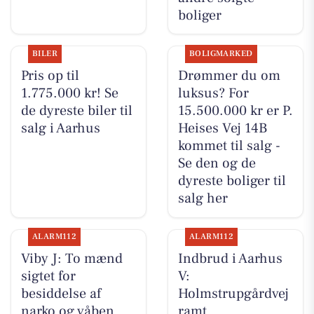
boliger
BILER
BOLIGMARKED
Pris op til
Drømmer du om
1.775.000 kr! Se
luksus? For
de dyreste biler til
15.500.000 kr er P.
salg i Aarhus
Heises Vej 14B
kommet til salg -
Se den og de
dyreste boliger til
salg her
ALARM112
ALARM112
Viby J: To mænd
Indbrud i Aarhus
sigtet for
V:
besiddelse af
Holmstrupgårdvej
narko og våben
ramt