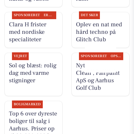
SPONSORERET
ERHVERV
DET SKER
Clara H frister
Oplev en nat med
med nordiske
hård techno på
specialiteter
Glitch Club
VEJRET
SPONSORERET
OPSLAGSTAVLEN
Sol og blæst: rolig
Nyt fra Classic
dag med varme
Clean , Fairpaint
stigninger
ApS og Aarhus
Golf Club
BOLIGMARKED
Top 6 over dyreste
boliger til salg i
Aarhus. Priser op