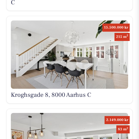
C
15.500.000 kr
2
215 m
Kroghsgade 8, 8000 Aarhus C
2.149.000 kr
2
83 m