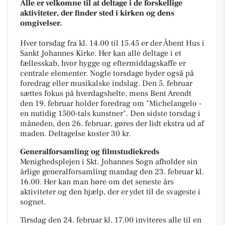
Alle er velkomne til at deltage i de forskellige
aktiviteter, der finder sted i kirken og dens
omgivelser.
Hver torsdag fra kl. 14.00 til 15.45 er der Åbent Hus i
Sankt Johannes Kirke. Her kan alle deltage i et
fællesskab, hvor hygge og eftermiddagskaffe er
centrale elementer. Nogle torsdage byder også på
foredrag eller musikalske indslag. Den 5. februar
sættes fokus på hverdagshelte, mens Bent Arendt
den 19. februar holder foredrag om "Michelangelo -
en nutidig 1500-tals kunstner". Den sidste torsdag i
måneden, den 26. februar, gøres der lidt ekstra ud af
maden. Deltagelse koster 30 kr.
Generalforsamling og filmstudiekreds
Menighedsplejen i Skt. Johannes Sogn afholder sin
årlige generalforsamling mandag den 23. februar kl.
16.00. Her kan man høre om det seneste års
aktiviteter og den hjælp, der er ydet til de svageste i
sognet.
Tirsdag den 24. februar kl. 17.00 inviteres alle til en