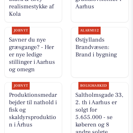
realismestykke af
Aarhus
Kola
JOBNYT
ALARM112
Savner du nye
Østjyllands
græsgange? - Her
Brandvæsen:
er nye ledige
Brand i bygning
stillinger i Aarhus
og omegn
JOBNYT
BOLIGMARKED
Produktionsmedar
Saltholmsgade 33,
bejder til nathold i
2. th i Aarhus er
fisk og
solgt for
skaldyrsproduktio
5.655.000 - se
n i Århus
køberen og 8
andre solgte