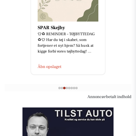
SPAR Skejby
👕♻️ REMINDER – TØJBYTTEDAG
♻️👕 Har du tøj i skabet, som
fortjener et nyt hjem? Så husk at
kigge forbi vores tøjbyttedag! ...
Åbn opslaget
Annoncørbetalt indhold