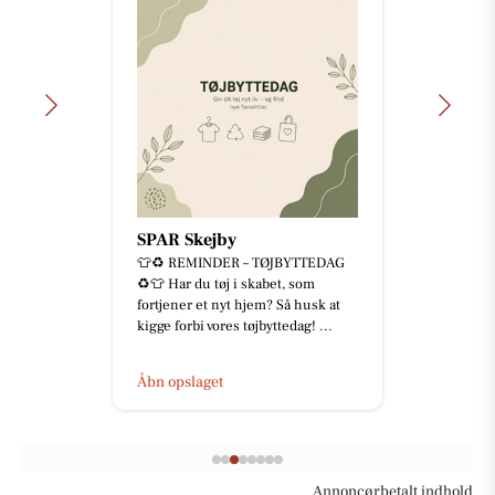
SPAR Skejby
👕♻️ REMINDER – TØJBYTTEDAG
♻️👕 Har du tøj i skabet, som
fortjener et nyt hjem? Så husk at
kigge forbi vores tøjbyttedag! ...
Åbn opslaget
Annoncørbetalt indhold