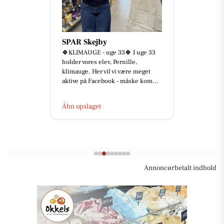
SPAR Skejby
🍀KLIMAUGE - uge 33🍀 I uge 33
holder vores elev, Pernille,
klimauge. Her vil vi være meget
aktive på Facebook - måske kom...
Åbn opslaget
Annoncørbetalt indhold