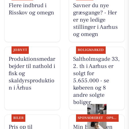
Flere indbrud i
Savner du nye
Risskov og omegn
græsgange? - Her
er nye ledige
stillinger i Aarhus
og omegn
JOBNYT
BOLIGMARKED
Produktionsmedar
Saltholmsgade 33,
bejder til nathold i
2. th i Aarhus er
fisk og
solgt for
skaldyrsproduktio
5.655.000 - se
n i Århus
køberen og 8
andre solgte
boliger
BILER
SPONSORERET
OPSLAGSTAVLEN
Pris op til
Min Bedste Ven