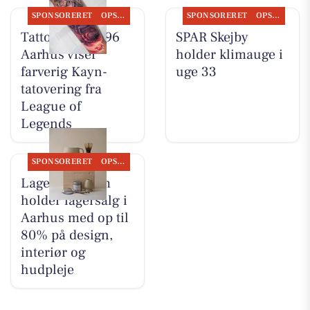
SPONSORERET
OPSLAGSTAVLEN
SPONSORERET
OPSLAGSTAVLEN
Tattoo Studio 96
SPAR Skejby
Aarhus viser
holder klimauge i
farverig Kayn-
uge 33
tatovering fra
League of
Legends
SPONSORERET
OPSLAGSTAVLEN
Lagersalg.com
holder lagersalg i
Aarhus med op til
80% på design,
interiør og
hudpleje