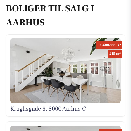
BOLIGER TIL SALG I
AARHUS
15.500.000 kr
2
215 m
Kroghsgade 8, 8000 Aarhus C