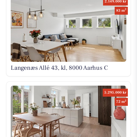
2.149.000 kr
2
83 m
Langenæs Allé 43, kl, 8000 Aarhus C
5.295.000 kr
2
72 m