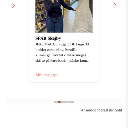
SPAR Skejby
🍀KLIMAUGE - uge 33🍀 I uge 33
holder vores elev, Pernille,
klimauge. Her vil vi være meget
aktive på Facebook - måske kom...
Åbn opslaget
Annoncørbetalt indhold