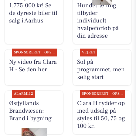
1.775.000 kr! Se
Hundetræning
de dyreste biler til
tilbyder
salg i Aarhus
individuelt
hvalpeforløb på
din adresse
SPONSORERET
OPSLAGSTAVLEN
VEJRET
Ny video fra Clara
Sol på
H - Se den her
programmet, men
kølig start
ALARM112
SPONSORERET
OPSLAGSTAVLEN
Østjyllands
Clara H rydder op
Brandvæsen:
med udsalg på
Brand i bygning
styles til 50, 75 og
100 kr.