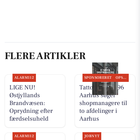
FLERE ARTIKLER
ALARM112
SPONSORERET
OPSLAGSTAVLEN
LIGE NU!
Tattoo Studio 96
Østjyllands
Aarhus søger
Brandvæsen:
shopmanagere til
Oprydning efter
to afdelinger i
færdselsuheld
Aarhus
ALARM112
JOBNYT