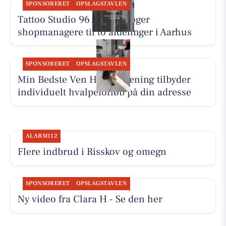
SPONSORERET
OPSLAGSTAVLEN
Tattoo Studio 96 Aarhus søger
shopmanagere til to afdelinger i Aarhus
SPONSORERET
OPSLAGSTAVLEN
Min Bedste Ven Hundetræning tilbyder
individuelt hvalpeforløb på din adresse
ALARM112
Flere indbrud i Risskov og omegn
SPONSORERET
OPSLAGSTAVLEN
Ny video fra Clara H - Se den her