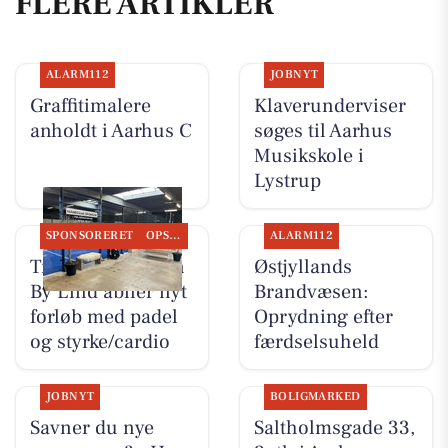
FLERE ARTIKLER
ALARM112
JOBNYT
Graffitimalere
Klaverunderviser
anholdt i Aarhus C
søges til Aarhus
Musikskole i
Lystrup
SPONSORERET
OPSLAGSTAVLEN
ALARM112
Træningsklubben
Østjyllands
By Lind åbner nyt
Brandvæsen:
forløb med padel
Oprydning efter
og styrke/cardio
færdselsuheld
JOBNYT
BOLIGMARKED
Savner du nye
Saltholmsgade 33,