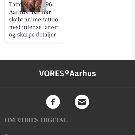
Tattoo Studio 96
Aarhus: Bar har
skabt anime-tattoo
med intense farver
og skarpe detaljer
VORES
Aarhus
OM VORES DIGITAL