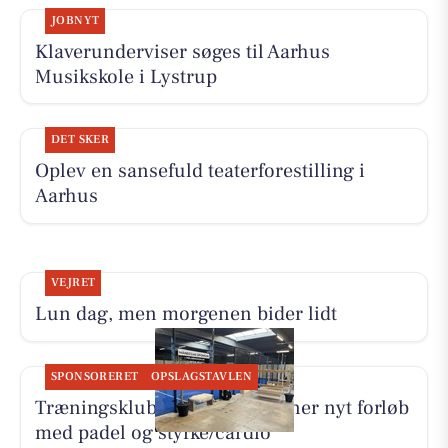
JOBNYT
Klaverunderviser søges til Aarhus
Musikskole i Lystrup
DET SKER
Oplev en sansefuld teaterforestilling i
Aarhus
VEJRET
Lun dag, men morgenen bider lidt
SPONSORERET
OPSLAGSTAVLEN
Træningsklubben By Lind åbner nyt forløb
med padel og styrke/cardio