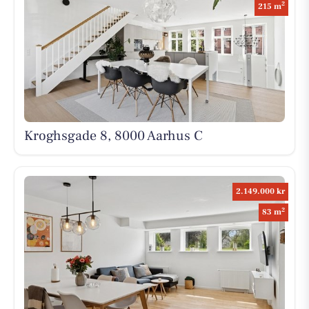
2
215 m
Kroghsgade 8, 8000 Aarhus C
2.149.000 kr
2
83 m