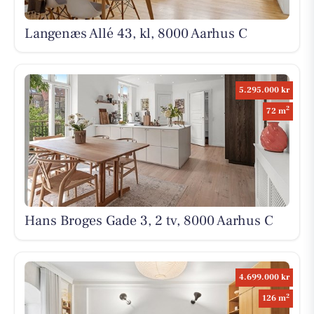
Langenæs Allé 43, kl, 8000 Aarhus C
5.295.000 kr
2
72 m
Hans Broges Gade 3, 2 tv, 8000 Aarhus C
4.699.000 kr
2
126 m