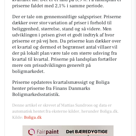
priserne faldet med 2,1% i samme periode.
Der er tale om gennemsnitlige salgspriser. Priserne
dækker over stor variation af priser i forhold til
beliggenhed, størrelse, stand og så videre. Men
udviklingen i prisen givet et godt indtryk af hvor
priserne er på vej hen. Da priserne kun dækker over
et kvartal og dermed et begrænset antal villaer vil
der på lokalt plan være tale om større udsving fra
kvartal til kvartal. Priserne på landsplan fortæller
mere om prisudviklingen generelt på
boligmarkedet.
Priserne opdateres kvartalsmæssigt og Boliga
henter priserne fra Finans Danmarks
Boligmarkedsstatistik.
Denne artikel er skrevet af Mattias Sundroos og data er
automatisk hentet fra eksterne kilder, herunder Boliga.dk.
Kilde:
Boliga.dk