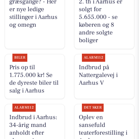
græsgange? - Her
2. th i Aarhus er
er nye ledige
solgt for
stillinger i Aarhus
5.655.000 - se
og omegn
køberen og 8
andre solgte
boliger
BILER
ALARM112
Pris op til
Indbrud på
1.775.000 kr! Se
Nattergalevej i
de dyreste biler til
Aarhus V
salg i Aarhus
ALARM112
DET SKER
Indbrud i Aarhus:
Oplev en
34-årig mand
sansefuld
anholdt efter
teaterforestilling i