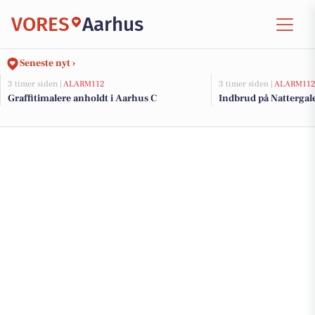
VORES
Aarhus
Seneste nyt ›
3 timer siden |
ALARM112
3 timer siden |
ALARM11
Graffitimalere anholdt i Aarhus C
Indbrud på Nattergale