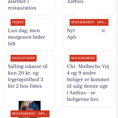
alarmer i
Aarhus
restauration
VEJRET
SPONSORERET
OPSLAGSTAVLEN
Lun dag, men
Nyt fra Fairpaint
morgenen bider
ApS
lidt
DAGLIGVARER
BOLIGMARKED
Salling iskasse til
Chr. Molbechs Vej
kun 20 kr. og
4 og 9 andre
legetøjstilbud 3
boliger er kommet
for 2 hos Føtex
til salg denne uge
i Aarhus - se
boligerne her.
SPONSORERET
OPSLAGSTAVLEN