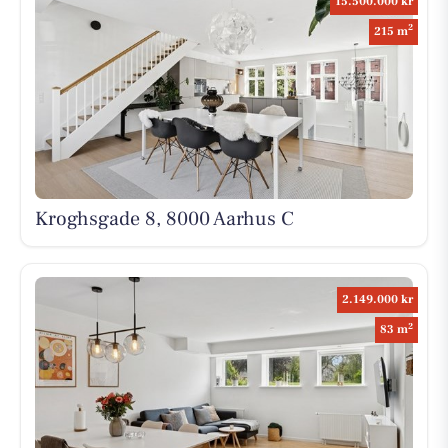
15.500.000 kr
2
215 m
Kroghsgade 8, 8000 Aarhus C
2.149.000 kr
2
83 m