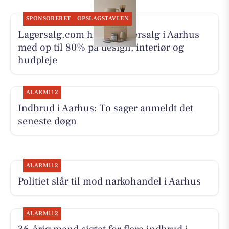
SPONSORERET
OPSLAGSTAVLEN
Lagersalg.com holder lagersalg i Aarhus
med op til 80% på design, interiør og
hudpleje
ALARM112
Indbrud i Aarhus: To sager anmeldt det
seneste døgn
ALARM112
Politiet slår til mod narkohandel i Aarhus
ALARM112