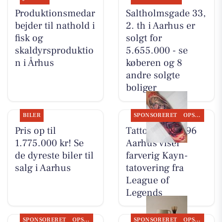
Produktionsmedar
Saltholmsgade 33,
bejder til nathold i
2. th i Aarhus er
fisk og
solgt for
skaldyrsproduktio
5.655.000 - se
n i Århus
køberen og 8
andre solgte
boliger
BILER
SPONSORERET
OPSLAGSTAVLEN
Pris op til
Tattoo Studio 96
1.775.000 kr! Se
Aarhus viser
de dyreste biler til
farverig Kayn-
salg i Aarhus
tatovering fra
League of
Legends
SPONSORERET
OPSLAGSTAVLEN
SPONSORERET
OPSLAGSTAVLEN