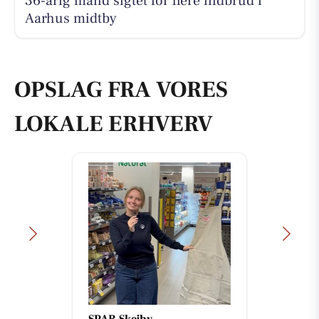
36-årig mand sigtet for flere indbrud i
Aarhus midtby
OPSLAG FRA VORES
LOKALE ERHVERV