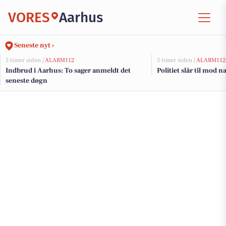
VORES
Aarhus
Seneste nyt ›
5 timer siden |
ALARM112
5 timer siden |
ALARM112
Indbrud i Aarhus: To sager anmeldt det
Politiet slår til mod 
seneste døgn