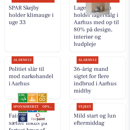
SPAR Skejby
Lagersalg.com
holder klimauge i
holder lagersalg i
uge 33
Aarhus med op til
80% på design,
interiør og
hudpleje
ALARM112
ALARM112
Politiet slår til
36-årig mand
mod narkohandel
sigtet for flere
i Aarhus
indbrud i Aarhus
midtby
SPONSORERET
OPSLAGSTAVLEN
VEJRET
Fairpaint ApS
Mild start og lun
sætter fokus på
eftermiddag