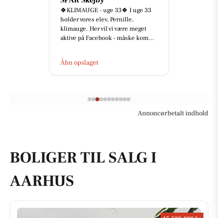
SPAR Skejby
🍀KLIMAUGE - uge 33🍀 I uge 33
holder vores elev, Pernille,
klimauge. Her vil vi være meget
aktive på Facebook - måske kom...
Åbn opslaget
Annoncørbetalt indhold
BOLIGER TIL SALG I
AARHUS