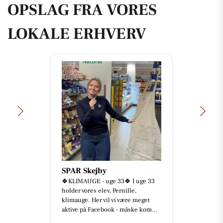
OPSLAG FRA VORES
LOKALE ERHVERV
SPAR Skejby
🍀KLIMAUGE - uge 33🍀 I uge 33
holder vores elev, Pernille,
klimauge. Her vil vi være meget
aktive på Facebook - måske kom...