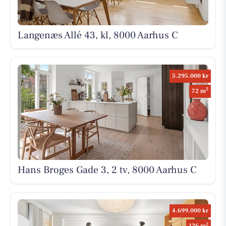
Langenæs Allé 43, kl, 8000 Aarhus C
5.295.000 kr
2
72 m
Hans Broges Gade 3, 2 tv, 8000 Aarhus C
4.699.000 kr
2
126 m