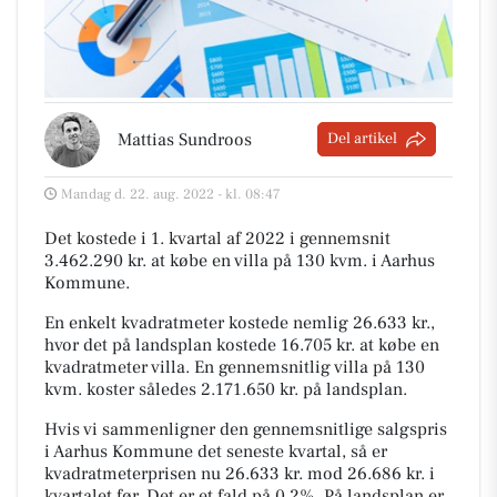
Mattias Sundroos
Del artikel
Mandag d. 22. aug. 2022 - kl. 08:47
Det kostede i 1. kvartal af 2022 i gennemsnit
3.462.290 kr. at købe en villa på 130 kvm. i Aarhus
Kommune.
En enkelt kvadratmeter kostede nemlig 26.633 kr.,
hvor det på landsplan kostede 16.705 kr. at købe en
kvadratmeter villa. En gennemsnitlig villa på 130
kvm. koster således 2.171.650 kr. på landsplan.
Hvis vi sammenligner den gennemsnitlige salgspris
i Aarhus Kommune det seneste kvartal, så er
kvadratmeterprisen nu 26.633 kr. mod 26.686 kr. i
kvartalet før. Det er et fald på 0,2%. På landsplan er