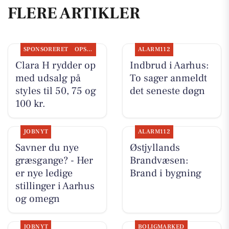
FLERE ARTIKLER
SPONSORERET
OPSLAGSTAVLEN
ALARM112
Clara H rydder op
Indbrud i Aarhus:
med udsalg på
To sager anmeldt
styles til 50, 75 og
det seneste døgn
100 kr.
JOBNYT
ALARM112
Savner du nye
Østjyllands
græsgange? - Her
Brandvæsen:
er nye ledige
Brand i bygning
stillinger i Aarhus
og omegn
JOBNYT
BOLIGMARKED