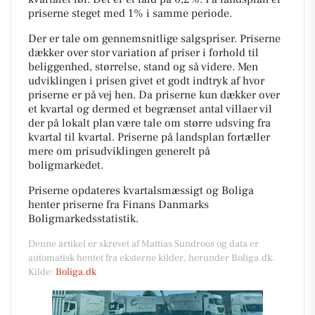
priserne steget med 1% i samme periode.
Der er tale om gennemsnitlige salgspriser. Priserne
dækker over stor variation af priser i forhold til
beliggenhed, størrelse, stand og så videre. Men
udviklingen i prisen givet et godt indtryk af hvor
priserne er på vej hen. Da priserne kun dækker over
et kvartal og dermed et begrænset antal villaer vil
der på lokalt plan være tale om større udsving fra
kvartal til kvartal. Priserne på landsplan fortæller
mere om prisudviklingen generelt på
boligmarkedet.
Priserne opdateres kvartalsmæssigt og Boliga
henter priserne fra Finans Danmarks
Boligmarkedsstatistik.
Denne artikel er skrevet af Mattias Sundroos og data er
automatisk hentet fra eksterne kilder, herunder Boliga.dk.
Kilde:
Boliga.dk