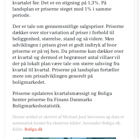
kvartalet før. Det er en stigning på 1,3%. På
landsplan er priserne steget med 1% i samme
periode.
Der er tale om gennemsnitlige salgspriser. Priserne
dækker over stor variation af priser i forhold til
beliggenhed, størrelse, stand og så videre. Men
udviklingen i prisen givet et godt indtryk af hvor
priserne er på vej hen. Da priserne kun dækker over
et kvartal og dermed et begrænset antal villaer vil
der på lokalt plan være tale om større udsving fra
kvartal til kvartal. Priserne på landsplan fortæller
mere om prisudviklingen generelt på
boligmarkedet.
Priserne opdateres kvartalsmæssigt og Boliga
henter priserne fra Finans Danmarks
Boligmarkedsstatistik.
Denne artikel er skrevet af Michael Juul Sørensen og data er
automatisk hentet fra eksterne kilder, herunder Boliga.dk.
Kilde:
Boliga.dk