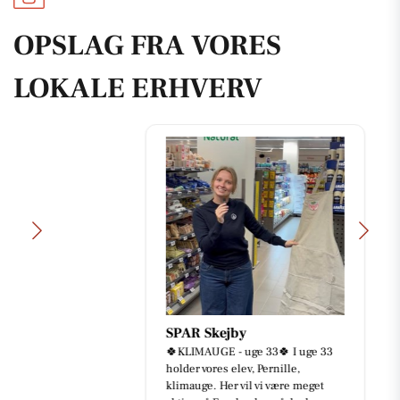
OPSLAG FRA VORES
LOKALE ERHVERV
SPAR Skejby
🍀KLIMAUGE - uge 33🍀 I uge 33
holder vores elev, Pernille,
klimauge. Her vil vi være meget