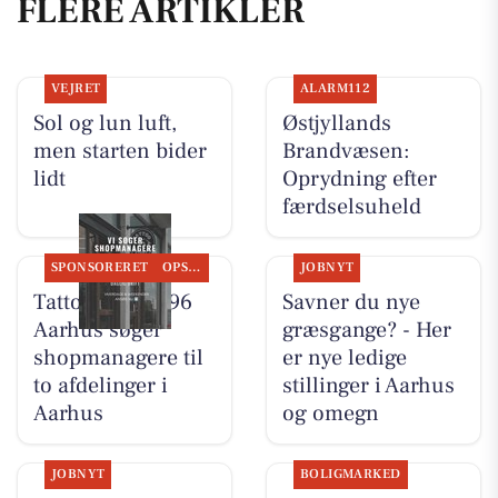
FLERE ARTIKLER
VEJRET
ALARM112
Sol og lun luft,
Østjyllands
men starten bider
Brandvæsen:
lidt
Oprydning efter
færdselsuheld
SPONSORERET
OPSLAGSTAVLEN
JOBNYT
Tattoo Studio 96
Savner du nye
Aarhus søger
græsgange? - Her
shopmanagere til
er nye ledige
to afdelinger i
stillinger i Aarhus
Aarhus
og omegn
JOBNYT
BOLIGMARKED