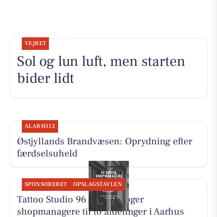
VEJRET
Sol og lun luft, men starten
bider lidt
ALARM112
Østjyllands Brandvæsen: Oprydning efter
færdselsuheld
SPONSORERET
OPSLAGSTAVLEN
Tattoo Studio 96 Aarhus søger
shopmanagere til to afdelinger i Aarhus