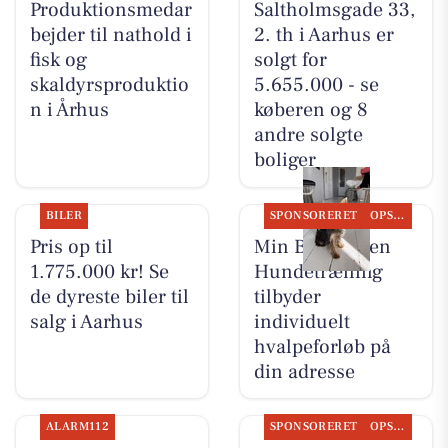
Produktionsmedar
Saltholmsgade 33,
bejder til nathold i
2. th i Aarhus er
fisk og
solgt for
skaldyrsproduktio
5.655.000 - se
n i Århus
køberen og 8
andre solgte
boliger
BILER
SPONSORERET
OPSLAGSTAVLEN
Pris op til
Min Bedste Ven
1.775.000 kr! Se
Hundetræning
de dyreste biler til
tilbyder
salg i Aarhus
individuelt
hvalpeforløb på
din adresse
ALARM112
SPONSORERET
OPSLAGSTAVLEN