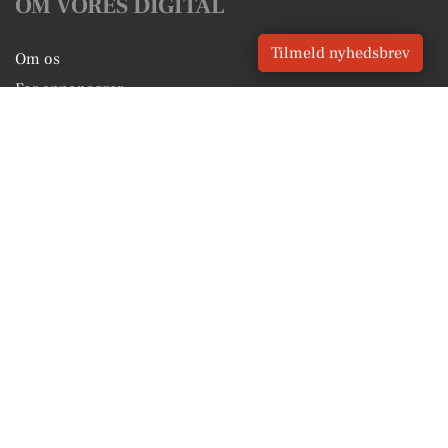
OM VORES DIGITAL
Tilmeld nyhedsbrev
Om os
For annoncører
Vilkår og Privatlivspolitik
Kontakt VORES Digital
Administrer samtykke
GENVEJE
Seneste nyt fra Aarhus
Vores lokale erhverv
Kalenderen for Aarhus
Fakta om Aarhus
Erhvervsartikler