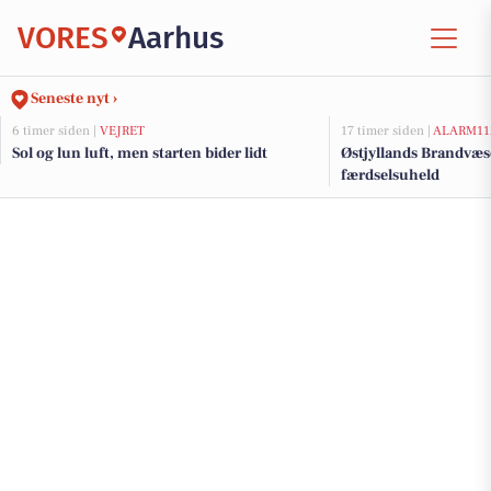
VORES
Aarhus
Seneste nyt ›
6 timer siden |
VEJRET
17 timer siden |
ALARM11
Sol og lun luft, men starten bider lidt
Østjyllands Brandvæs
færdselsuheld