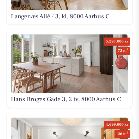
Langenæs Allé 43, kl, 8000 Aarhus C
5.295.000 kr
2
72 m
Hans Broges Gade 3, 2 tv, 8000 Aarhus C
4.699.000 kr
2
126 m