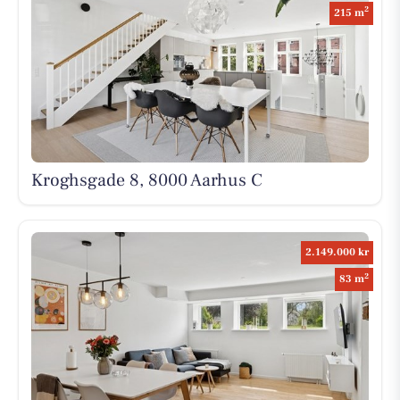
2
215 m
Kroghsgade 8, 8000 Aarhus C
2.149.000 kr
2
83 m