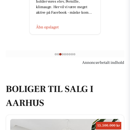
holder vores elev, Pernille,
klimauge. Her vil vi være meget
aktive på Facebook - måske kom...
Åbn opslaget
Annoncørbetalt indhold
BOLIGER TIL SALG I
AARHUS
15.500.000 kr