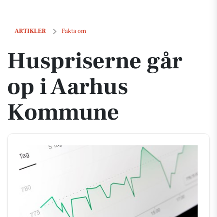
Huspriserne går op i Aarhus Kommune
ARTIKLER
Fakta om
Huspriserne går
op i Aarhus
Kommune