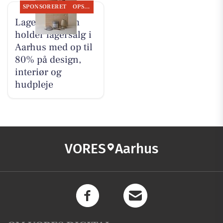
SPONSORERET
OPSLAGSTAVLEN
Lagersalg.com
holder lagersalg i
Aarhus med op til
80% på design,
interiør og
hudpleje
VORES
Aarhus