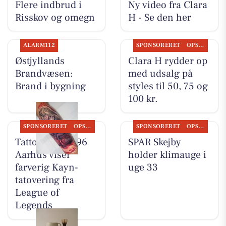
Flere indbrud i
Ny video fra Clara
Risskov og omegn
H - Se den her
ALARM112
SPONSORERET
OPSLAGSTAVLEN
Østjyllands
Clara H rydder op
Brandvæsen:
med udsalg på
Brand i bygning
styles til 50, 75 og
100 kr.
SPONSORERET
OPSLAGSTAVLEN
SPONSORERET
OPSLAGSTAVLEN
Tattoo Studio 96
SPAR Skejby
Aarhus viser
holder klimauge i
farverig Kayn-
uge 33
tatovering fra
League of
Legends