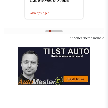
kigge forbi vores tøjbyttedag! ...
Åbn opslaget
Annoncørbetalt indhold