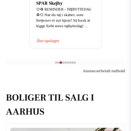
SPAR Skejby
👕♻️ REMINDER – TØJBYTTEDAG
♻️👕 Har du tøj i skabet, som
fortjener et nyt hjem? Så husk at
kigge forbi vores tøjbyttedag! ...
Åbn opslaget
Annoncørbetalt indhold
BOLIGER TIL SALG I
AARHUS