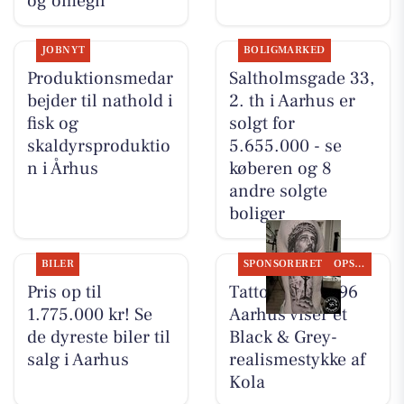
og omegn
JOBNYT
BOLIGMARKED
Produktionsmedar
Saltholmsgade 33,
bejder til nathold i
2. th i Aarhus er
fisk og
solgt for
skaldyrsproduktio
5.655.000 - se
n i Århus
køberen og 8
andre solgte
boliger
BILER
SPONSORERET
OPSLAGSTAVLEN
Pris op til
Tattoo Studio 96
1.775.000 kr! Se
Aarhus viser et
de dyreste biler til
Black & Grey-
salg i Aarhus
realismestykke af
Kola