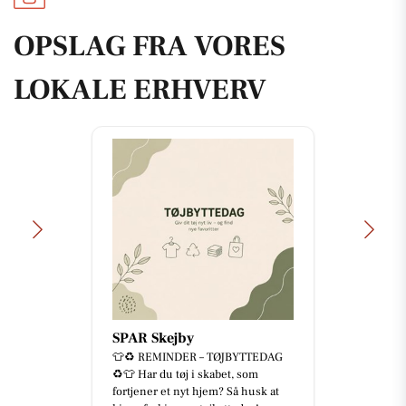
OPSLAG FRA VORES
LOKALE ERHVERV
SPAR Skejby
👕♻️ REMINDER – TØJBYTTEDAG
♻️👕 Har du tøj i skabet, som
fortjener et nyt hjem? Så husk at