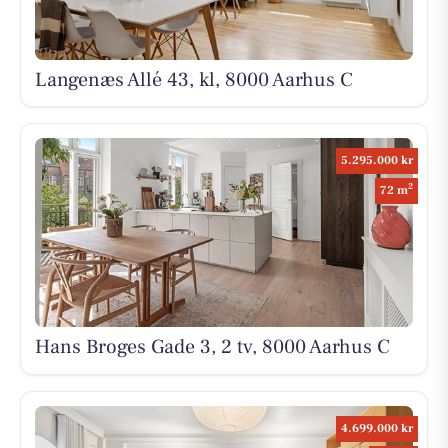
Langenæs Allé 43, kl, 8000 Aarhus C
5.295.000 kr
2
72 m
Hans Broges Gade 3, 2 tv, 8000 Aarhus C
4.699.000 kr