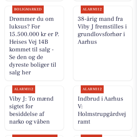
BOLIGMARKED
ALARM112
Drømmer du om
38-årig mand fra
luksus? For
Viby J fremstilles i
15.500.000 kr er P.
grundlovsforhør i
Heises Vej 14B
Aarhus
kommet til salg -
Se den og de
dyreste boliger til
salg her
ALARM112
ALARM112
Viby J: To mænd
Indbrud i Aarhus
sigtet for
V:
besiddelse af
Holmstrupgårdvej
narko og våben
ramt