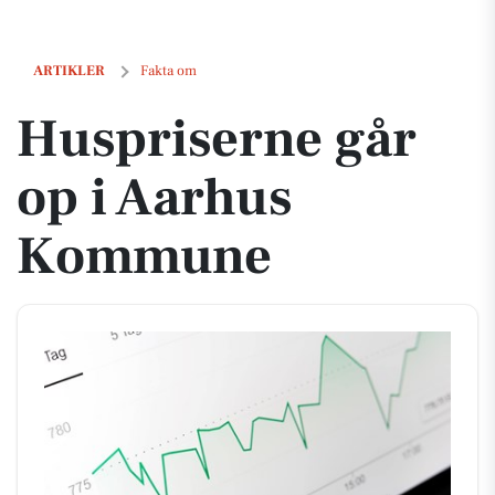
Huspriserne går op i Aarhus Kommune
ARTIKLER
Fakta om
Huspriserne går
op i Aarhus
Kommune