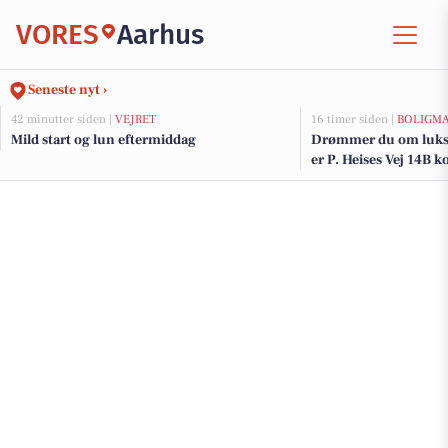
VORES
Aarhus
Seneste nyt ›
42 minutter siden |
VEJRET
16 timer siden |
BOLIGM
Mild start og lun eftermiddag
Drømmer du om luksu
er P. Heises Vej 14B k
og de dyreste boliger t