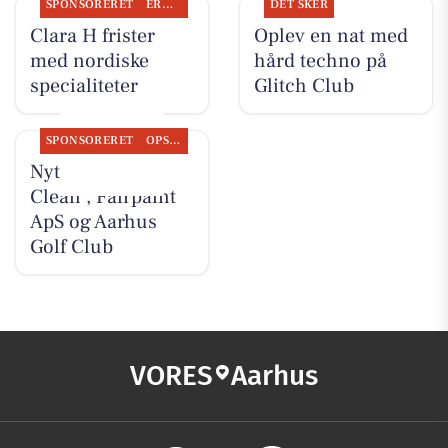
SPONSORERET
ERHVERV
DET SKER
Clara H frister
Oplev en nat med
med nordiske
hård techno på
specialiteter
Glitch Club
SPONSORERET
OPSLAGSTAVLEN
Nyt fra Classic
Clean , Fairpaint
ApS og Aarhus
Golf Club
VORES
Aarhus