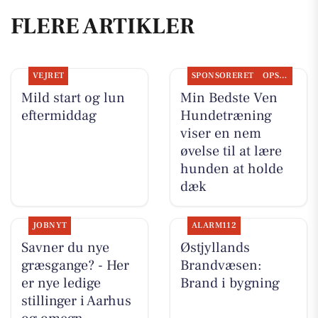
FLERE ARTIKLER
VEJRET
SPONSORERET
OPSLAGSTAVLEN
Mild start og lun
Min Bedste Ven
eftermiddag
Hundetræning
viser en nem
øvelse til at lære
hunden at holde
dæk
JOBNYT
ALARM112
Savner du nye
Østjyllands
græsgange? - Her
Brandvæsen:
er nye ledige
Brand i bygning
stillinger i Aarhus