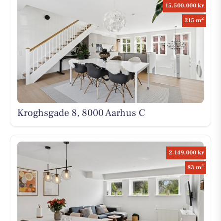
15.500.000 kr
2
215 m
Kroghsgade 8, 8000 Aarhus C
2.149.000 kr
2
83 m