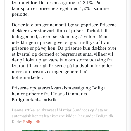
kvartalet før. Det er en stigning på 2,1%. På
landsplan er priserne steget med 1,2% i samme
periode.
Der er tale om gennemsnitlige salgspriser. Priserne
dækker over stor variation af priser i forhold til
beliggenhed, størrelse, stand og så videre. Men
udviklingen i prisen givet et godt indtryk af hvor
priserne er på vej hen. Da priserne kun dækker over
et kvartal og dermed et begrænset antal villaer vil
der på lokalt plan være tale om større udsving fra
kvartal til kvartal. Priserne på landsplan fortæller
mere om prisudviklingen generelt på
boligmarkedet.
Priserne opdateres kvartalsmæssigt og Boliga
henter priserne fra Finans Danmarks
Boligmarkedsstatistik.
Denne artikel er skrevet af Mattias Sundroos og data er
automatisk hentet fra eksterne kilder, herunder Boliga.dk.
Kilde:
Boliga.dk