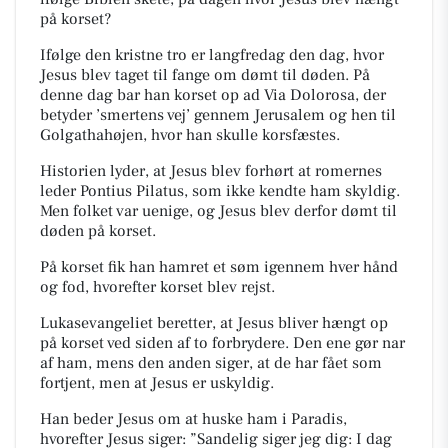
på korset?
Ifølge den kristne tro er langfredag den dag, hvor
Jesus blev taget til fange om dømt til døden. På
d
enne dag bar han korset op ad Via Dolorosa, der
betyder ’smertens vej’ gennem Jerusalem og hen til
Golgathahøjen, hvor han skulle korsfæstes.
Historien lyder, at Jesus blev forhørt at romernes
leder Pontius Pilatus, som ikke kendte ham
skyldig.
Men folket var uenige, og Jesus blev derfor dømt til
døden på korset.
På korset fik han hamret et søm igennem hver hånd
og fod, hvorefter korset blev rejst.
Lukasevangeliet beretter, at Jesus bliver hængt op
på korset ved siden af to forbrydere. Den ene
gør nar
af ham, mens den anden siger, at de har fået som
fortjent, men at Jesus er uskyldig.
Han beder Jesus om at huske ham i Paradis,
hvorefter Jesus siger: ”Sandelig siger jeg dig: I dag