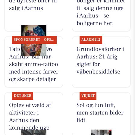
de dyreste biler til
boliger er kommet
salg i Aarhus
til salg denne uge
i Aarhus - se
boligerne her.
SPONSORERET
OPSLAGSTAVLEN
ALARM112
Tattoo Studio 96
Grundlovsforhør i
Aarhus: Bar har
Aarhus: 21-årig
skabt anime-tattoo
sigtet for
med intense farver
våbenbesiddelse
og skarpe detaljer
DET SKER
VEJRET
Oplev et væld af
Sol og lun luft,
aktiviteter i
men starten bider
Aarhus den
lidt
kommende uge