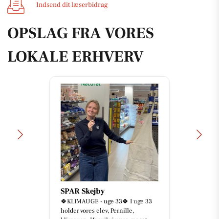
Indsend dit læserbidrag
OPSLAG FRA VORES
LOKALE ERHVERV
SPAR Skejby
🍀KLIMAUGE - uge 33🍀 I uge 33
holder vores elev, Pernille,