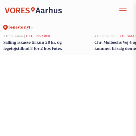
VORES
Aarhus
Seneste nyt ›
1 time siden |
DAGLIGVARER
4 timer siden |
BOLIGMA
Salling iskasse til kun 20 kr. og
Chr. Molbechs Vej 4 o
legetøjstilbud 3 for 2 hos Føtex
kommet til salg denne
boligerne her.