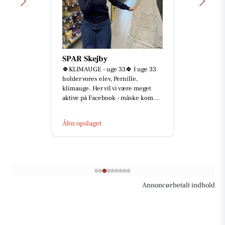
SPAR Skejby
🍀KLIMAUGE - uge 33🍀 I uge 33
holder vores elev, Pernille,
klimauge. Her vil vi være meget
aktive på Facebook - måske kom...
Åbn opslaget
Annoncørbetalt indhold