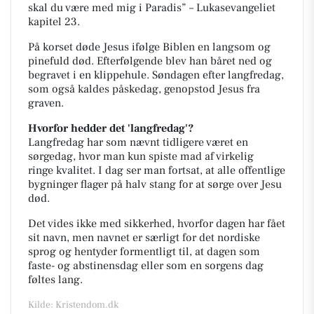
skal
du være med mig i Paradis” – Lukasevangeliet
kapitel 23.
På korset døde Jesus ifølge Biblen en langsom og
pinefuld død. Efterfølgende blev han båret ned
og
begravet i en klippehule. Søndagen efter langfredag,
som også kaldes påskedag, genopstod
Jesus fra
graven.
Hvorfor hedder det 'langfredag'?
Langfredag har som nævnt tidligere været en
sørgedag, hvor man kun spiste mad af virkelig
ringe
kvalitet. I dag ser man fortsat, at alle offentlige
bygninger flager på halv stang for at sørge over
Jesu
død.
Det vides ikke med sikkerhed, hvorfor dagen har fået
sit navn, men navnet er særligt for det
nordiske
sprog og hentyder formentligt til, at dagen som
faste- og abstinensdag eller som en
sorgens dag
føltes lang.
Kilde: Kristendom.dk