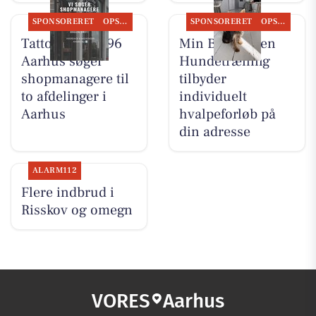
SPONSORERET
OPSLAGSTAVLEN
SPONSORERET
OPSLAGSTAVLEN
Tattoo Studio 96
Min Bedste Ven
Aarhus søger
Hundetræning
shopmanagere til
tilbyder
to afdelinger i
individuelt
Aarhus
hvalpeforløb på
din adresse
ALARM112
Flere indbrud i
Risskov og omegn
VORES
Aarhus