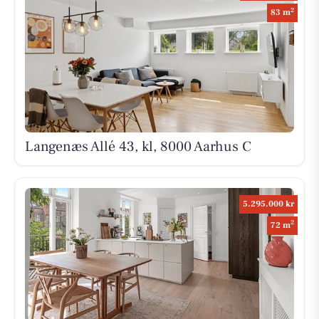
2
83 m
Langenæs Allé 43, kl, 8000 Aarhus C
5.295.000 kr
2
72 m