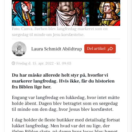
Foto: Canva
.
Førhen blev langfredag markeret som en
sørgedag til minde om Jesu korsfæstelse.
Laura Schmidt Abildtrup
Del artikel
Fredag d. 15. apr. 2022 - kl. 09:03
Du har måske allerede helt styr på, hvorfor vi
markerer langfredag. Hvis ikke, får du historien
fra Biblen
lige her.
Engang var langfredag en lukkedag, hvor intet måtte
holde åbent. Dagen blev betragtet som en
sørgedag
til minde om den dag, hvor Jesus blev korsfæstet.
I dag holder de fleste butikker med detailsalg fortsat
lukket langfredag. Men hvad var det nu lige, der
ifølge Biblen skete, på dagen hvor Jesus blev hængt