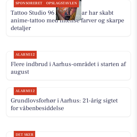
SPONSORERET
OPSLAGSTAVLEN
Tattoo Studio 96 Aarhus: Bar har skabt
anime-tattoo med intense farver og skarpe
detaljer
ALARM112
Flere indbrud i Aarhus-området i starten af
august
ALARM112
Grundlovsforhør i Aarhus: 21-årig sigtet
for våbenbesiddelse
DET SKER