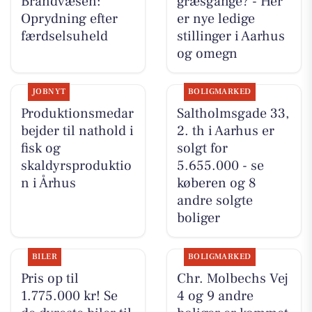
Brandvæsen:
græsgange? - Her
Oprydning efter
er nye ledige
færdselsuheld
stillinger i Aarhus
og omegn
JOBNYT
BOLIGMARKED
Produktionsmedar
Saltholmsgade 33,
bejder til nathold i
2. th i Aarhus er
fisk og
solgt for
skaldyrsproduktio
5.655.000 - se
n i Århus
køberen og 8
andre solgte
boliger
BILER
BOLIGMARKED
Pris op til
Chr. Molbechs Vej
1.775.000 kr! Se
4 og 9 andre