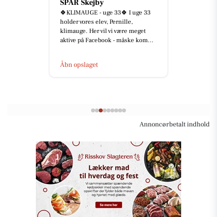
SPAR Skejby
🍀KLIMAUGE - uge 33🍀 I uge 33
holder vores elev, Pernille,
klimauge. Her vil vi være meget
aktive på Facebook - måske kom...
Åbn opslaget
Annoncørbetalt indhold