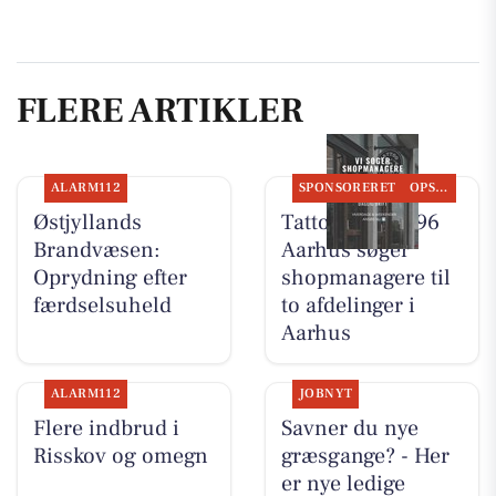
FLERE ARTIKLER
ALARM112
SPONSORERET
OPSLAGSTAVLEN
Østjyllands
Tattoo Studio 96
Brandvæsen:
Aarhus søger
Oprydning efter
shopmanagere til
færdselsuheld
to afdelinger i
Aarhus
ALARM112
JOBNYT
Flere indbrud i
Savner du nye
Risskov og omegn
græsgange? - Her
er nye ledige