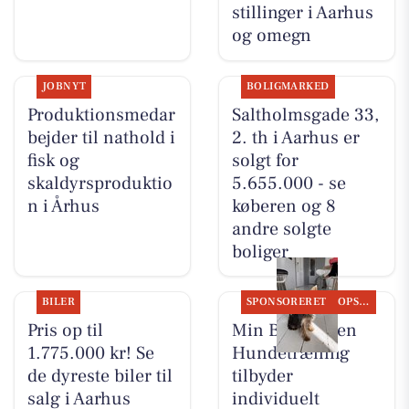
stillinger i Aarhus
og omegn
JOBNYT
BOLIGMARKED
Produktionsmedar
Saltholmsgade 33,
bejder til nathold i
2. th i Aarhus er
fisk og
solgt for
skaldyrsproduktio
5.655.000 - se
n i Århus
køberen og 8
andre solgte
boliger
BILER
SPONSORERET
OPSLAGSTAVLEN
Pris op til
Min Bedste Ven
1.775.000 kr! Se
Hundetræning
de dyreste biler til
tilbyder
salg i Aarhus
individuelt