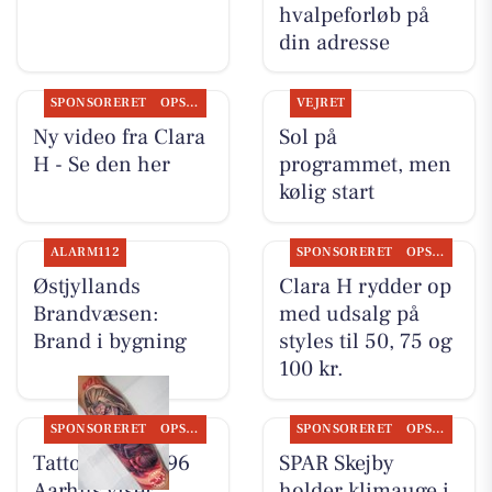
hvalpeforløb på
din adresse
SPONSORERET
OPSLAGSTAVLEN
VEJRET
Ny video fra Clara
Sol på
H - Se den her
programmet, men
kølig start
ALARM112
SPONSORERET
OPSLAGSTAVLEN
Østjyllands
Clara H rydder op
Brandvæsen:
med udsalg på
Brand i bygning
styles til 50, 75 og
100 kr.
SPONSORERET
OPSLAGSTAVLEN
SPONSORERET
OPSLAGSTAVLEN
Tattoo Studio 96
SPAR Skejby
Aarhus viser
holder klimauge i