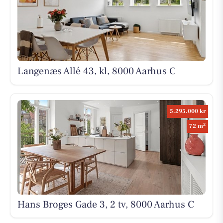
Langenæs Allé 43, kl, 8000 Aarhus C
5.295.000 kr
2
72 m
Hans Broges Gade 3, 2 tv, 8000 Aarhus C