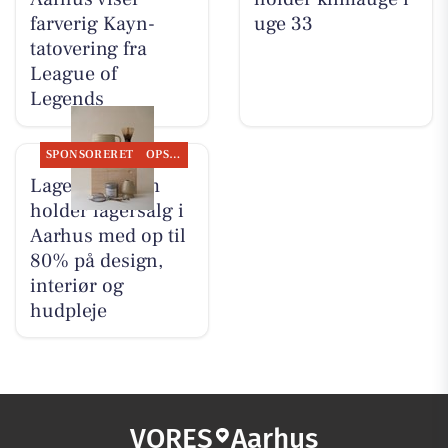
farverig Kayn-
uge 33
tatovering fra
League of
Legends
SPONSORERET
OPSLAGSTAVLEN
Lagersalg.com
holder lagersalg i
Aarhus med op til
80% på design,
interiør og
hudpleje
VORES
Aarhus