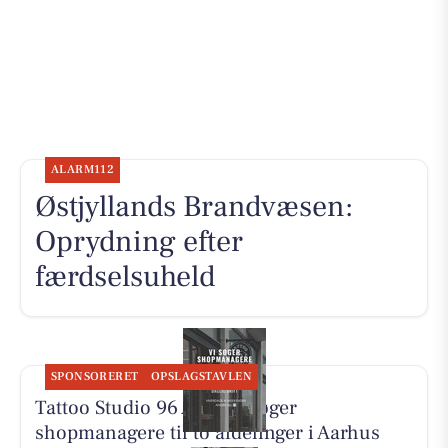
ALARM112
Østjyllands Brandvæsen:
Oprydning efter
færdselsuheld
SPONSORERET
OPSLAGSTAVLEN
Tattoo Studio 96 Aarhus søger
shopmanagere til to afdelinger i Aarhus