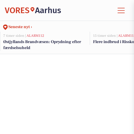
VORES
Aarhus
Seneste nyt ›
7 timer siden |
ALARM112
15 timer siden |
ALARM11
Østjyllands Brandvæsen: Oprydning efter
Flere indbrud i Riss
færdselsuheld