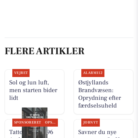
FLERE ARTIKLER
VEJRET
ALARM112
Sol og lun luft,
Østjyllands
men starten bider
Brandvæsen:
lidt
Oprydning efter
færdselsuheld
SPONSORERET
OPSLAGSTAVLEN
JOBNYT
Tattoo Studio 96
Savner du nye