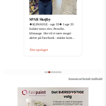
SPAR Skejby
🍀KLIMAUGE - uge 33🍀 I uge 33
holder vores elev, Pernille,
klimauge. Her vil vi være meget
aktive på Facebook - måske kom...
Åbn opslaget
Annoncørbetalt indhold