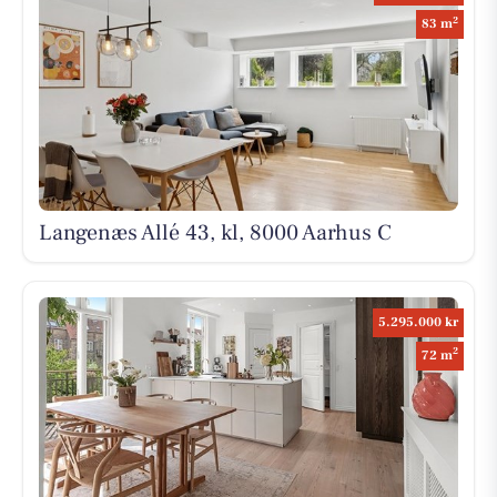
2
83 m
Langenæs Allé 43, kl, 8000 Aarhus C
5.295.000 kr
2
72 m