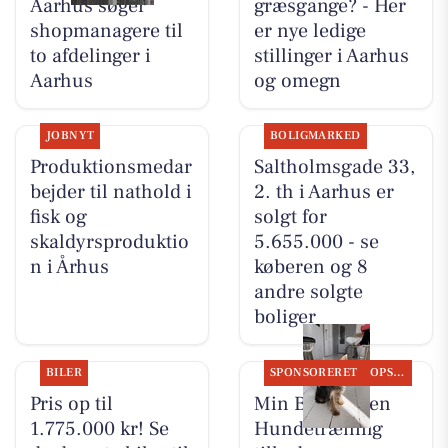
Aarhus søger
græsgange? - Her
shopmanagere til
er nye ledige
to afdelinger i
stillinger i Aarhus
Aarhus
og omegn
JOBNYT
BOLIGMARKED
Produktionsmedar
Saltholmsgade 33,
bejder til nathold i
2. th i Aarhus er
fisk og
solgt for
skaldyrsproduktio
5.655.000 - se
n i Århus
køberen og 8
andre solgte
boliger
BILER
SPONSORERET
OPSLAGSTAVLEN
Pris op til
Min Bedste Ven
1.775.000 kr! Se
Hundetræning