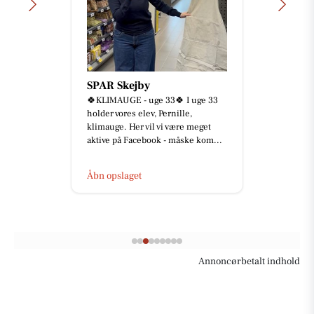
SPAR Skejby
🍀KLIMAUGE - uge 33🍀 I uge 33
holder vores elev, Pernille,
klimauge. Her vil vi være meget
aktive på Facebook - måske kom...
Åbn opslaget
Annoncørbetalt indhold