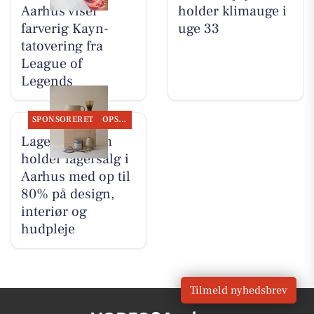
Aarhus viser
holder klimauge i
farverig Kayn-
uge 33
tatovering fra
League of
Legends
SPONSORERET
OPSLAGSTAVLEN
Lagersalg.com
holder lagersalg i
Aarhus med op til
80% på design,
interiør og
hudpleje
Tilmeld nyhedsbrev