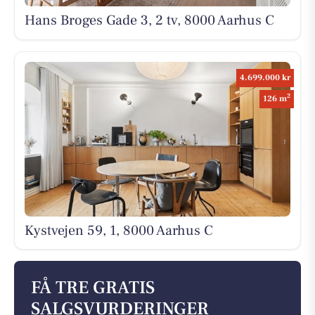
Hans Broges Gade 3, 2 tv, 8000 Aarhus C
4.699.000 kr
2
126 m
Kystvejen 59, 1, 8000 Aarhus C
FÅ TRE GRATIS
SALGSVURDERINGER