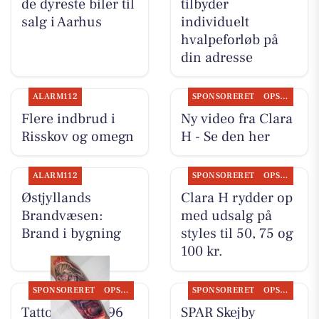
de dyreste biler til
tilbyder
salg i Aarhus
individuelt
hvalpeforløb på
din adresse
ALARM112
SPONSORERET
OPSLAGSTAVLEN
Flere indbrud i
Ny video fra Clara
Risskov og omegn
H - Se den her
ALARM112
SPONSORERET
OPSLAGSTAVLEN
Østjyllands
Clara H rydder op
Brandvæsen:
med udsalg på
Brand i bygning
styles til 50, 75 og
100 kr.
SPONSORERET
OPSLAGSTAVLEN
SPONSORERET
OPSLAGSTAVLEN
Tattoo Studio 96
SPAR Skejby