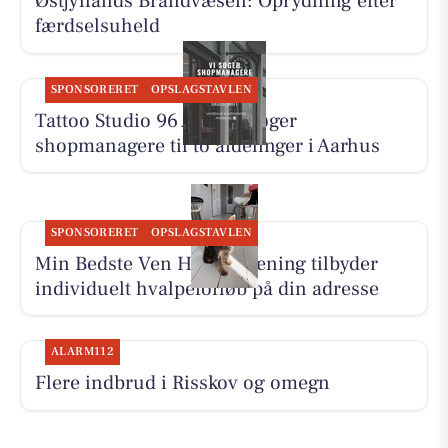
Østjyllands Brandvæsen: Oprydning efter
færdselsuheld
SPONSORERET
OPSLAGSTAVLEN
Tattoo Studio 96 Aarhus søger
shopmanagere til to afdelinger i Aarhus
SPONSORERET
OPSLAGSTAVLEN
Min Bedste Ven Hundetræning tilbyder
individuelt hvalpeforløb på din adresse
ALARM112
Flere indbrud i Risskov og omegn