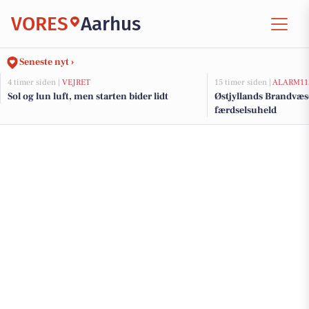
VORES
Aarhus
Seneste nyt ›
4 timer siden |
VEJRET
15 timer siden |
ALARM11
Sol og lun luft, men starten bider lidt
Østjyllands Brandvæs
færdselsuheld