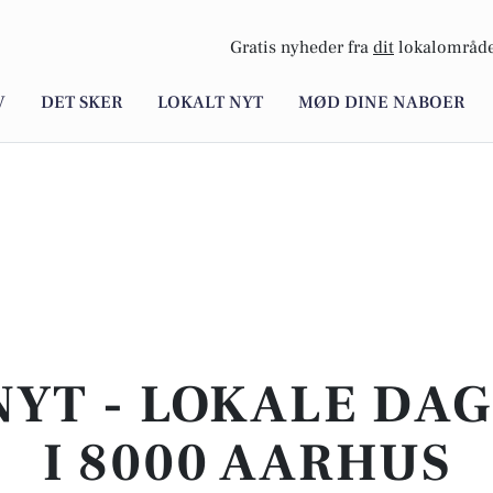
Gratis nyheder fra
dit
lokalområde
V
DET SKER
LOKALT NYT
MØD DINE NABOER
NYT - LOKALE DA
I 8000 AARHUS