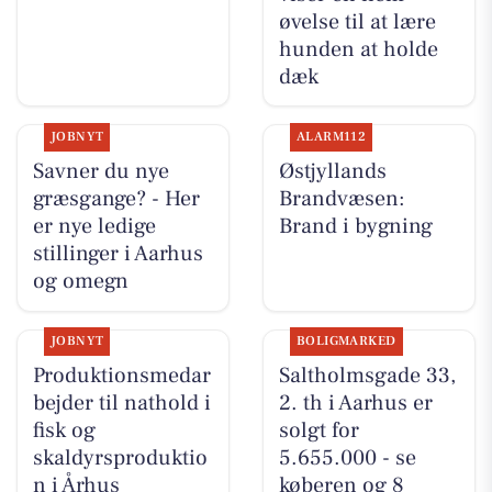
øvelse til at lære
hunden at holde
dæk
JOBNYT
ALARM112
Savner du nye
Østjyllands
græsgange? - Her
Brandvæsen:
er nye ledige
Brand i bygning
stillinger i Aarhus
og omegn
JOBNYT
BOLIGMARKED
Produktionsmedar
Saltholmsgade 33,
bejder til nathold i
2. th i Aarhus er
fisk og
solgt for
skaldyrsproduktio
5.655.000 - se
n i Århus
køberen og 8