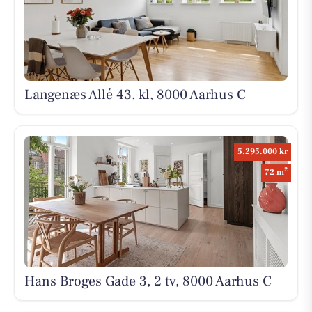
Langenæs Allé 43, kl, 8000 Aarhus C
5.295.000 kr
2
72 m
Hans Broges Gade 3, 2 tv, 8000 Aarhus C