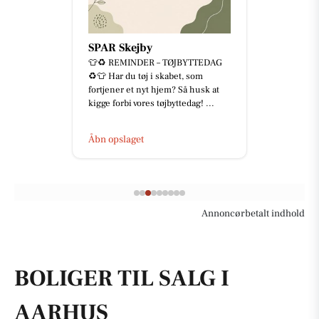
SPAR Skejby
👕♻️ REMINDER – TØJBYTTEDAG
♻️👕 Har du tøj i skabet, som
fortjener et nyt hjem? Så husk at
kigge forbi vores tøjbyttedag! ...
Åbn opslaget
Annoncørbetalt indhold
BOLIGER TIL SALG I
AARHUS