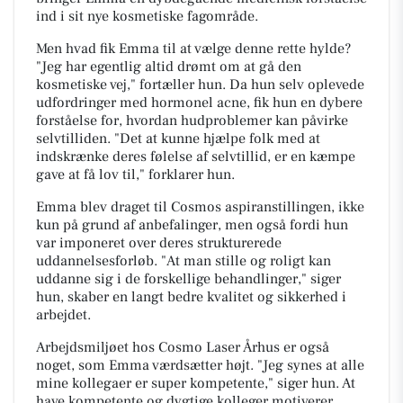
ind i sit nye kosmetiske fagområde.
Men hvad fik Emma til at vælge denne rette hylde?
"Jeg har egentlig altid drømt om at gå den
kosmetiske vej," fortæller hun. Da hun selv oplevede
udfordringer med hormonel acne, fik hun en dybere
forståelse for, hvordan hudproblemer kan påvirke
selvtilliden. "Det at kunne hjælpe folk med at
indskrænke deres følelse af selvtillid, er en kæmpe
gave at få lov til," forklarer hun.
Emma blev draget til Cosmos aspiranstillingen, ikke
kun på grund af anbefalinger, men også fordi hun
var imponeret over deres strukturerede
uddannelsesforløb. "At man stille og roligt kan
uddanne sig i de forskellige behandlinger," siger
hun, skaber en langt bedre kvalitet og sikkerhed i
arbejdet.
Arbejdsmiljøet hos Cosmo Laser Århus er også
noget, som Emma værdsætter højt. "Jeg synes at alle
mine kollegaer er super kompetente," siger hun. At
have kompetente og dygtige kolleger motiverer