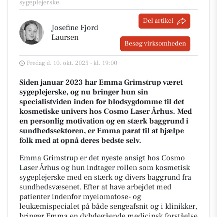
sygeplejerske.
Del artikel
Josefine Fjord
Laursen
Besøg virksomheden
Fredag d. 10. okt. 2025 - kl. 19:00
Siden januar 2023 har Emma Grimstrup været
sygeplejerske, og nu bringer hun sin
specialistviden inden for blodsygdomme til det
kosmetiske univers hos Cosmo Laser Århus. Med
en personlig motivation og en stærk baggrund i
sundhedssektoren, er Emma parat til at hjælpe
folk med at opnå deres bedste selv.
Emma Grimstrup er det nyeste ansigt hos Cosmo
Laser Århus og hun indtager rollen som kosmetisk
sygeplejerske med en stærk og divers baggrund fra
sundhedsvæsenet. Efter at have arbejdet med
patienter indenfor myelomatose- og
leukæmispecialet på både sengeafsnit og i klinikker,
bringer Emma en dybdegående medicinsk forståelse