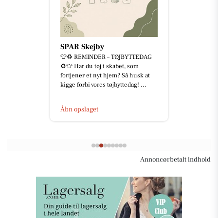
SPAR Skejby
👕♻️ REMINDER – TØJBYTTEDAG
♻️👕 Har du tøj i skabet, som
fortjener et nyt hjem? Så husk at
kigge forbi vores tøjbyttedag! ...
Åbn opslaget
Annoncørbetalt indhold