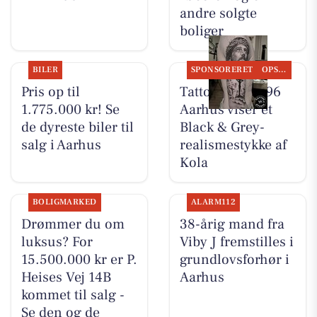
andre solgte
boliger
BILER
SPONSORERET
OPSLAGSTAVLEN
Pris op til
Tattoo Studio 96
1.775.000 kr! Se
Aarhus viser et
de dyreste biler til
Black & Grey-
salg i Aarhus
realismestykke af
Kola
BOLIGMARKED
ALARM112
Drømmer du om
38-årig mand fra
luksus? For
Viby J fremstilles i
15.500.000 kr er P.
grundlovsforhør i
Heises Vej 14B
Aarhus
kommet til salg -
Se den og de