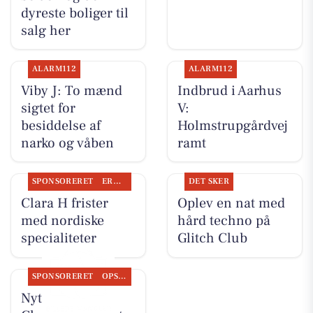
dyreste boliger til
salg her
ALARM112
ALARM112
Viby J: To mænd
Indbrud i Aarhus
sigtet for
V:
besiddelse af
Holmstrupgårdvej
narko og våben
ramt
SPONSORERET
ERHVERV
DET SKER
Clara H frister
Oplev en nat med
med nordiske
hård techno på
specialiteter
Glitch Club
SPONSORERET
OPSLAGSTAVLEN
Nyt fra Classic