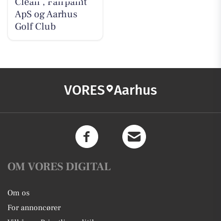
Clean , Fairpaint
ApS og Aarhus
Golf Club
VORES
Aarhus
OM VORES DIGITAL
Om os
For annoncører