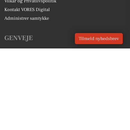
Vilkår og Privatlivspolitik
Kontakt VORES Digital
Administrer samtykke
GENVEJE
Tilmeld nyhedsbrev
Seneste nyt fra Aarhus
Vores lokale erhverv
Kalenderen for Aarhus
Fakta om Aarhus
Erhvervsartikler
Aarhus Kommune
Få en gratis salgsvurdering
Sponsoreret indhold