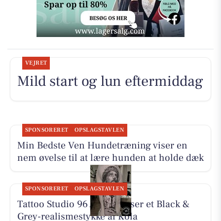
VEJRET
Mild start og lun eftermiddag
SPONSORERET
OPSLAGSTAVLEN
Min Bedste Ven Hundetræning viser en
nem øvelse til at lære hunden at holde dæk
SPONSORERET
OPSLAGSTAVLEN
Tattoo Studio 96 Aarhus viser et Black &
Grey-realismestykke af Kola