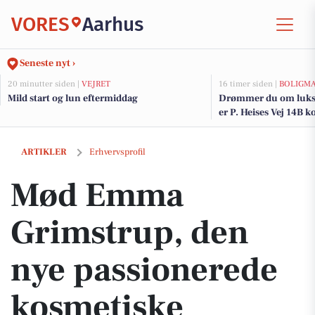
VORES
Aarhus
Seneste nyt ›
20 minutter siden |
VEJRET
16 timer siden |
BOLIGM
Mild start og lun eftermiddag
Drømmer du om luksu
er P. Heises Vej 14B k
og de dyreste boliger t
Mød Emma Grimstrup, den nye passionerede kosmetiske sygeplejer
ARTIKLER
Erhvervsprofil
Mød Emma
Grimstrup, den
nye passionerede
kosmetiske