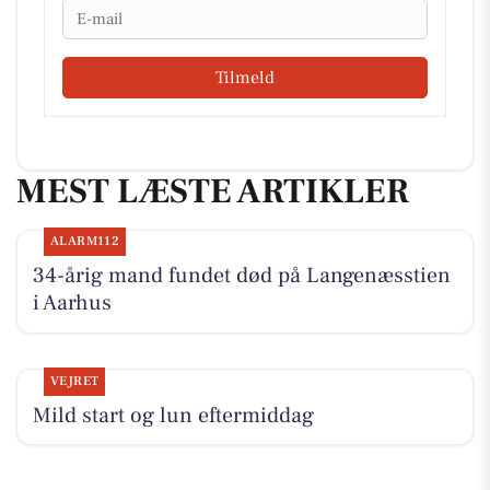
Email
Tilmeld
MEST LÆSTE ARTIKLER
ALARM112
34-årig mand fundet død på Langenæsstien
i Aarhus
VEJRET
Mild start og lun eftermiddag