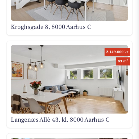
Kroghsgade 8, 8000 Aarhus C
2.149.000 kr
2
83 m
Langenæs Allé 43, kl, 8000 Aarhus C