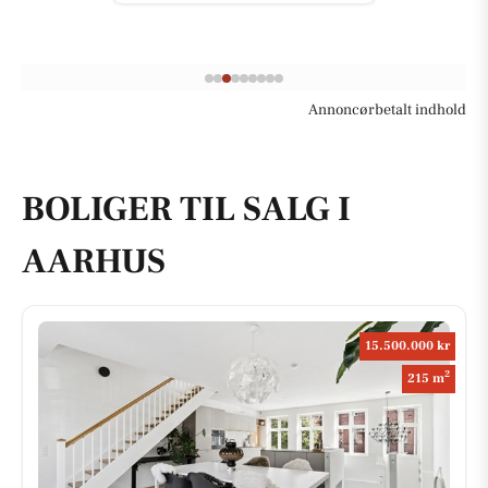
Annoncørbetalt indhold
BOLIGER TIL SALG I
AARHUS
15.500.000 kr
2
215 m