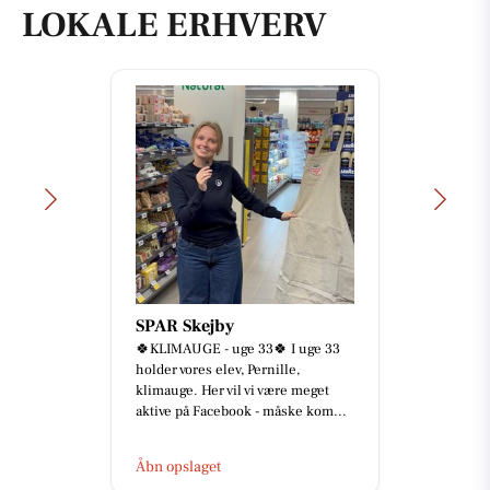
LOKALE ERHVERV
SPAR Skejby
🍀KLIMAUGE - uge 33🍀 I uge 33
holder vores elev, Pernille,
klimauge. Her vil vi være meget
aktive på Facebook - måske kom...
Åbn opslaget