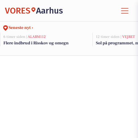
VORES
Aarhus
Seneste nyt ›
6 timer siden |
ALARM112
12 timer siden |
VEJRET
Flere indbrud i Risskov og omegn
Sol på programmet, m