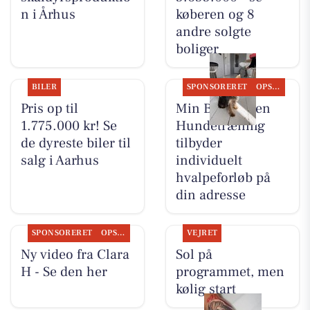
n i Århus
køberen og 8
andre solgte
boliger
BILER
SPONSORERET
OPSLAGSTAVLEN
Pris op til
Min Bedste Ven
1.775.000 kr! Se
Hundetræning
de dyreste biler til
tilbyder
salg i Aarhus
individuelt
hvalpeforløb på
din adresse
SPONSORERET
OPSLAGSTAVLEN
VEJRET
Ny video fra Clara
Sol på
H - Se den her
programmet, men
kølig start