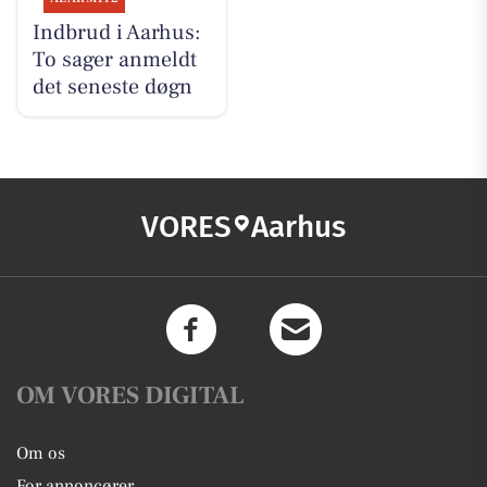
Indbrud i Aarhus:
To sager anmeldt
det seneste døgn
VORES
Aarhus
OM VORES DIGITAL
Om os
For annoncører