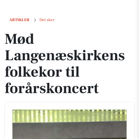
Mød Langenæskirkens folkekor til forårskoncert
ARTIKLER
Det sker
Mød
Langenæskirkens
folkekor til
forårskoncert