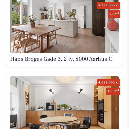
5.295.000 kr
2
72 m
Hans Broges Gade 3, 2 tv, 8000 Aarhus C
4.699.000 kr
2
126 m