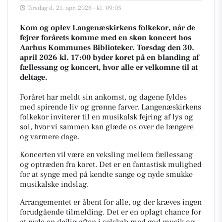
Tirsdag d. 21. apr. 2026 - kl. 09:05
Kom og oplev Langenæskirkens folkekor, når de
fejrer forårets komme med en skøn koncert hos
Aarhus Kommunes Biblioteker. Torsdag den 30.
april 2026 kl. 17:00 byder koret på en blanding af
fællessang og koncert, hvor alle er velkomne til at
deltage.
Foråret har meldt sin ankomst, og dagene fyldes
med spirende liv og grønne farver. Langenæskirkens
folkekor inviterer til en musikalsk fejring af lys og
sol, hvor vi sammen kan glæde os over de længere
og varmere dage.
Koncerten vil være en veksling mellem fællessang
og optræden fra koret. Det er en fantastisk mulighed
for at synge med på kendte sange og nyde smukke
musikalske indslag.
Arrangementet er åbent for alle, og der kræves ingen
forudgående tilmelding. Det er en oplagt chance for
at nyde en dejlig aften i selskab med god musik og