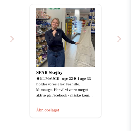
SPAR Skejby
🍀KLIMAUGE - uge 33🍀 I uge 33
holder vores elev, Pernille,
klimauge. Her vil vi være meget
aktive på Facebook - måske kom...
Åbn opslaget