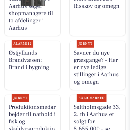
Aarhus søger
Risskov og omegn
shopmanagere til
to afdelinger i
Aarhus
ALARM112
JOBNYT
Østjyllands
Savner du nye
Brandvæsen:
græsgange? - Her
Brand i bygning
er nye ledige
stillinger i Aarhus
og omegn
JOBNYT
BOLIGMARKED
Produktionsmedar
Saltholmsgade 33,
bejder til nathold i
2. th i Aarhus er
fisk og
solgt for
skaldyrsproduktio
5.655.000 - se