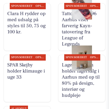
SPONSORERET
OPSLAGSTAVLEN
SPONSORERET
OPSLAGSTAVLEN
Clara H rydder op
Tattoo Studio 96
med udsalg på
Aarhus viser
styles til 50, 75 og
farverig Kayn-
100 kr.
tatovering fra
League of
Legends
SPONSORERET
OPSLAGSTAVLEN
SPONSORERET
OPSLAGSTAVLEN
SPAR Skejby
Lagersalg.com
holder klimauge i
holder lagersalg i
uge 33
Aarhus med op til
80% på design,
interiør og
hudpleje
ALARM112