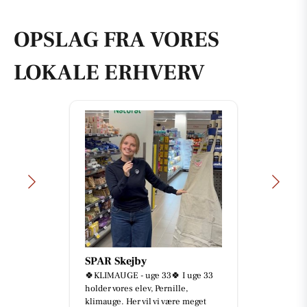
OPSLAG FRA VORES
LOKALE ERHVERV
SPAR Skejby
🍀KLIMAUGE - uge 33🍀 I uge 33
holder vores elev, Pernille,
klimauge. Her vil vi være meget