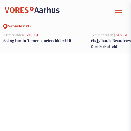
VORES
Aarhus
Seneste nyt ›
6 timer siden |
VEJRET
17 timer siden |
ALARM11
Sol og lun luft, men starten bider lidt
Østjyllands Brandvæs
færdselsuheld