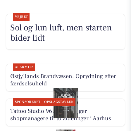
VEJRET
Sol og lun luft, men starten
bider lidt
ALARM112
Østjyllands Brandvæsen: Oprydning efter
færdselsuheld
SPONSORERET
OPSLAGSTAVLEN
Tattoo Studio 96 Aarhus søger
shopmanagere til to afdelinger i Aarhus