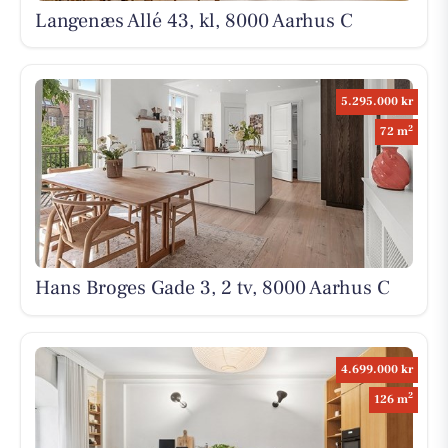
Langenæs Allé 43, kl, 8000 Aarhus C
5.295.000 kr
2
72 m
Hans Broges Gade 3, 2 tv, 8000 Aarhus C
4.699.000 kr
2
126 m