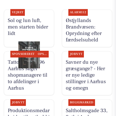
VEJRET
ALARM112
Sol og lun luft,
Østjyllands
men starten bider
Brandvæsen:
lidt
Oprydning efter
færdselsuheld
SPONSORERET
OPSLAGSTAVLEN
JOBNYT
Tattoo Studio 96
Savner du nye
Aarhus søger
græsgange? - Her
shopmanagere til
er nye ledige
to afdelinger i
stillinger i Aarhus
Aarhus
og omegn
JOBNYT
BOLIGMARKED
Produktionsmedar
Saltholmsgade 33,