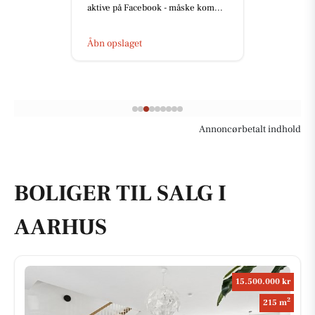
aktive på Facebook - måske kom...
Åbn opslaget
Annoncørbetalt indhold
BOLIGER TIL SALG I
AARHUS
15.500.000 kr
2
215 m