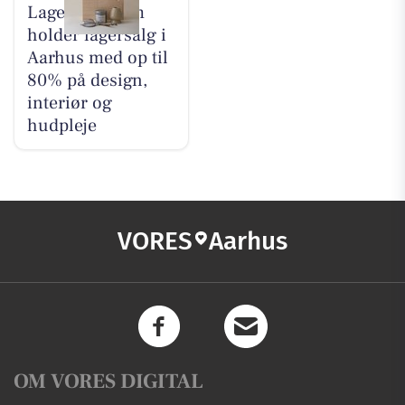
Lagersalg.com
holder lagersalg i
Aarhus med op til
80% på design,
interiør og
hudpleje
VORES
Aarhus
OM VORES DIGITAL