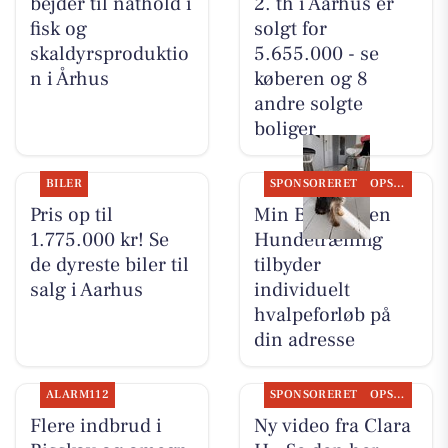
bejder til nathold i
2. th i Aarhus er
fisk og
solgt for
skaldyrsproduktio
5.655.000 - se
n i Århus
køberen og 8
andre solgte
boliger
BILER
SPONSORERET
OPSLAGSTAVLEN
Pris op til
Min Bedste Ven
1.775.000 kr! Se
Hundetræning
de dyreste biler til
tilbyder
salg i Aarhus
individuelt
hvalpeforløb på
din adresse
ALARM112
SPONSORERET
OPSLAGSTAVLEN
Flere indbrud i
Ny video fra Clara