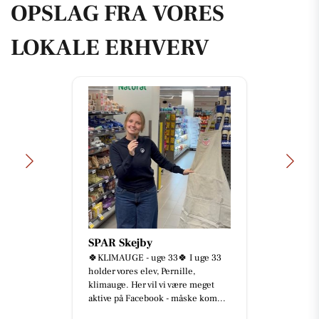
OPSLAG FRA VORES
LOKALE ERHVERV
SPAR Skejby
🍀KLIMAUGE - uge 33🍀 I uge 33
holder vores elev, Pernille,
klimauge. Her vil vi være meget
aktive på Facebook - måske kom...