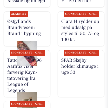
Risskov og omegn
H - Se den her
ALARM112
SPONSORERET
OPSLAGSTAVLEN
Østjyllands
Clara H rydder op
Brandvæsen:
med udsalg på
Brand i bygning
styles til 50, 75 og
100 kr.
SPONSORERET
OPSLAGSTAVLEN
SPONSORERET
OPSLAGSTAVLEN
Tattoo Studio 96
SPAR Skejby
Aarhus viser
holder klimauge i
farverig Kayn-
uge 33
tatovering fra
League of
Legends
SPONSORERET
OPSLAGSTAVLEN