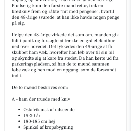
Pludselig kom den første mand retur, trak en
brødkniv frem og råbte ”hit med pengene”, hvortil
den 48-årige svarede, at han ikke havde nogen penge
på sig.
Ifølge den 48-årige virkede det som om, manden gik
lidt i panik og forsøgte at trække en grå elefanthue
ned over hovedet. Det lykkedes den 48-årige at få
skubbet ham væk, hvorefter han løb over til sin bil
og skyndte sig at køre fra stedet. Da han kørte ud fra
parkeringspladsen, så han de to mænd sammen
løbe væk og hen mod en opgang, som de forsvandt
ind i.
De to mænd beskrives som:
A – ham der truede med kniv
Østafrikansk af udseende
18-20 år
180-185 cm høj
Spinkel af kropsbygning