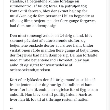
standse, så betjentene kunne foretage en
rutinekontrol af bil og fører. Da patruljen tog
kontakt til føreren, blev der skruet højt op for
musikken og de fem personer i bilen begyndte at
råbe og filme betjentene, der flere gange forgæves
bad dem om at dæmpe sig.
Den mest toneangivende, en 24-årig mand, blev
skønnet påvirket af euforiserende stoffer, og
betjentene ønskede derfor at visitere ham. Under
visitationen råbte manden flere gange af betjentene,
der forgæves bad ham dæmpe sig. Da han fortsatte
med at råbe betjentene ind i hovedet, blev han
anholdt og sigtet for overtrædelse af
ordensbekendtgørelsen.
Kort efter lykkedes den 24-årige mand at stikke af
fra betjentene, der dog hurtigt fik indhentet ham,
hvorefter han fik endnu en sigtelse for at flygte som
anholdt. Han blev kørt til politigården i
Aarhus
,
hvor han fik lov til at tilbringe resten af natten.
**