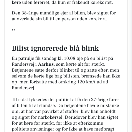
køre uden førerret, da hun er frakendt kørekortet.
Den 38-årige mandlige ejer af bilen, blev sigtet for
at overlade sin bil til en person uden kørekort.
**
Bilist ignorerede blå blink
En patrulje fik søndag kl. 10.08 øje på en bilist på
Randersvej i
Aarhus
, som kørte alt for stærkt.
Betjentene satte derfor blinket til og satte efter, men
selvom de kørte lige bag bilisten, bremsede han ikke
op, men fortsatte med omkring 120 km/t ud ad
Randersvej.
Til sidst lykkedes det politiet at få den 27-årige fører
af bilen til at standse. Da betjentene havde mistanke
om, at han var påvirket af stoffer, blev han anholdt
og sigtet for narkokørsel. Derudover blev han sigtet
for at køre for stærkt, for ikke at efterkomme
politiets anvisninger og for ikke at have medbragt