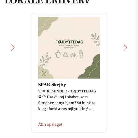
LOKALE ERHVERV
SPAR Skejby
👕♻️ REMINDER – TØJBYTTEDAG
♻️👕 Har du tøj i skabet, som
fortjener et nyt hjem? Så husk at
kigge forbi vores tøjbyttedag! ...
Åbn opslaget