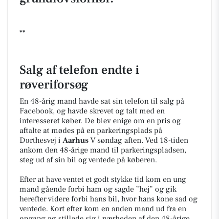
**
Salg af telefon endte i
røveriforsøg
En 48-årig mand havde sat sin telefon til salg på
Facebook, og havde skrevet og talt med en
interesseret køber. De blev enige om en pris og
aftalte at mødes på en parkeringsplads på
Dorthesvej i
Aarhus
V søndag aften. Ved 18-tiden
ankom den 48-årige mand til parkeringspladsen,
steg ud af sin bil og ventede på køberen.
Efter at have ventet et godt stykke tid kom en ung
mand gående forbi ham og sagde ”hej” og gik
herefter videre forbi hans bil, hvor hans kone sad og
ventede. Kort efter kom en anden mand ud fra en
opgang og stillede sig i nærheden af den 48-årige.