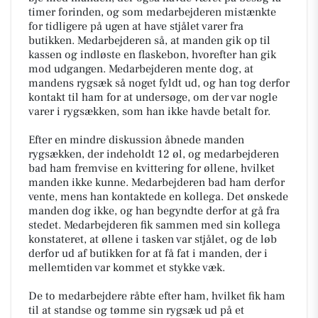
timer forinden, og som medarbejderen mistænkte
for tidligere på ugen at have stjålet varer fra
butikken. Medarbejderen så, at manden gik op til
kassen og indløste en flaskebon, hvorefter han gik
mod udgangen. Medarbejderen mente dog, at
mandens rygsæk så noget fyldt ud, og han tog derfor
kontakt til ham for at undersøge, om der var nogle
varer i rygsækken, som han ikke havde betalt for.
Efter en mindre diskussion åbnede manden
rygsækken, der indeholdt 12 øl, og medarbejderen
bad ham fremvise en kvittering for øllene, hvilket
manden ikke kunne. Medarbejderen bad ham derfor
vente, mens han kontaktede en kollega. Det ønskede
manden dog ikke, og han begyndte derfor at gå fra
stedet. Medarbejderen fik sammen med sin kollega
konstateret, at øllene i tasken var stjålet, og de løb
derfor ud af butikken for at få fat i manden, der i
mellemtiden var kommet et stykke væk.
De to medarbejdere råbte efter ham, hvilket fik ham
til at standse og tømme sin rygsæk ud på et