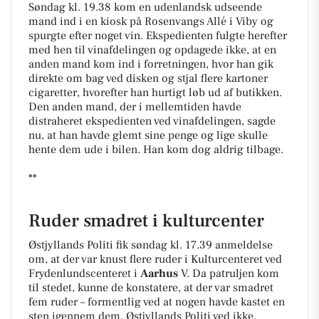
Søndag kl. 19.38 kom en udenlandsk udseende
mand ind i en kiosk på Rosenvangs Allé i Viby og
spurgte efter noget vin. Ekspedienten fulgte herefter
med hen til vinafdelingen og opdagede ikke, at en
anden mand kom ind i forretningen, hvor han gik
direkte om bag ved disken og stjal flere kartoner
cigaretter, hvorefter han hurtigt løb ud af butikken.
Den anden mand, der i mellemtiden havde
distraheret ekspedienten ved vinafdelingen, sagde
nu, at han havde glemt sine penge og lige skulle
hente dem ude i bilen. Han kom dog aldrig tilbage.
**
Ruder smadret i kulturcenter
Østjyllands Politi fik søndag kl. 17.39 anmeldelse
om, at der var knust flere ruder i Kulturcenteret ved
Frydenlundscenteret i
Aarhus
V. Da patruljen kom
til stedet, kunne de konstatere, at der var smadret
fem ruder – formentlig ved at nogen havde kastet en
sten igennem dem. Østjyllands Politi ved ikke,