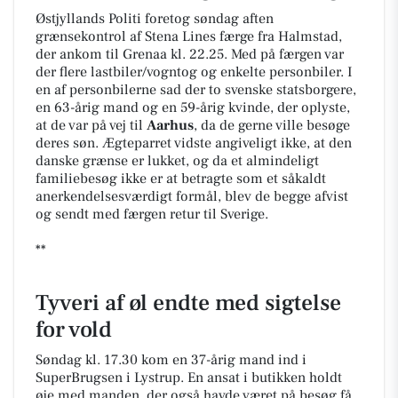
Østjyllands Politi foretog søndag aften
grænsekontrol af Stena Lines færge fra Halmstad,
der ankom til Grenaa kl. 22.25. Med på færgen var
der flere lastbiler/vogntog og enkelte personbiler. I
en af personbilerne sad der to svenske statsborgere,
en 63-årig mand og en 59-årig kvinde, der oplyste,
at de var på vej til
Aarhus
, da de gerne ville besøge
deres søn. Ægteparret vidste angiveligt ikke, at den
danske grænse er lukket, og da et almindeligt
familiebesøg ikke er at betragte som et såkaldt
anerkendelsesværdigt formål, blev de begge afvist
og sendt med færgen retur til Sverige.
**
Tyveri af øl endte med sigtelse
for vold
Søndag kl. 17.30 kom en 37-årig mand ind i
SuperBrugsen i Lystrup. En ansat i butikken holdt
øje med manden, der også havde været på besøg få