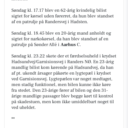
Søndag kl. 17.17 blev en 62-årig kvindelig bilist
sigtet for kørsel uden førerret, da hun blev standset
af en patrulje på Randersvej i Hadsten.
Søndag kl. 18.45 blev en 20-årig mand anholdt og
sigtet for narkokørsel, da han blev standset af en
patrulje på Sønder Allé i
Aarhus
C.
Søndag kl. 23.22 skete der et færdselsuheld i krydset
Hadsundvej/Garnisionsvej i Randers NØ. En 23-årig
mandlig bilist kom kørende på Hadsundvej, da han
af pt. ukendt årsager påkørte en lygtepæl i krydset
ved Garnisionsvej. Lygtepælen var noget medtaget,
men stadig funktionel, men bilen kunne ikke køre
fra stedet. Den 23-årige fører af bilen og den 31-
årige mandlige passager blev begge kørt til kontrol
på skadestuen, men kom ikke umiddelbart noget til
ved uheldet.
**