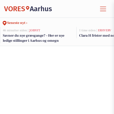
VORES
Aarhus
Seneste nyt ›
46 minutter siden |
JOBNYT
1 time siden |
ERHVERV
Savner du nye græsgange? - Her er nye
Clara H frister med no
ledige stillinger i Aarhus og omegn