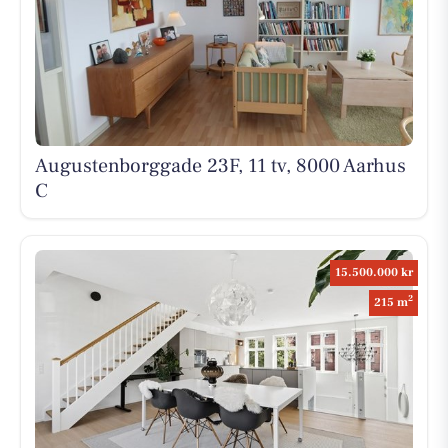
Augustenborggade 23F, 11 tv, 8000 Aarhus
C
15.500.000 kr
2
215 m