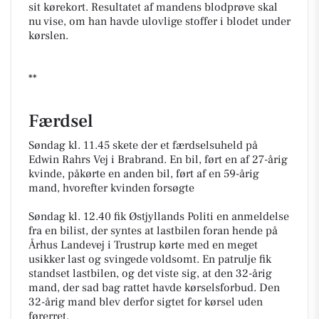
sit kørekort. Resultatet af mandens blodprøve skal
nu vise, om han havde ulovlige stoffer i blodet under
kørslen.
**
Færdsel
Søndag kl. 11.45 skete der et færdselsuheld på
Edwin Rahrs Vej i Brabrand. En bil, ført en af 27-årig
kvinde, påkørte en anden bil, ført af en 59-årig
mand, hvorefter kvinden forsøgte
Søndag kl. 12.40 fik Østjyllands Politi en anmeldelse
fra en bilist, der syntes at lastbilen foran hende på
Århus Landevej i Trustrup kørte med en meget
usikker last og svingede voldsomt. En patrulje fik
standset lastbilen, og det viste sig, at den 32-årig
mand, der sad bag rattet havde kørselsforbud. Den
32-årig mand blev derfor sigtet for kørsel uden
førerret.