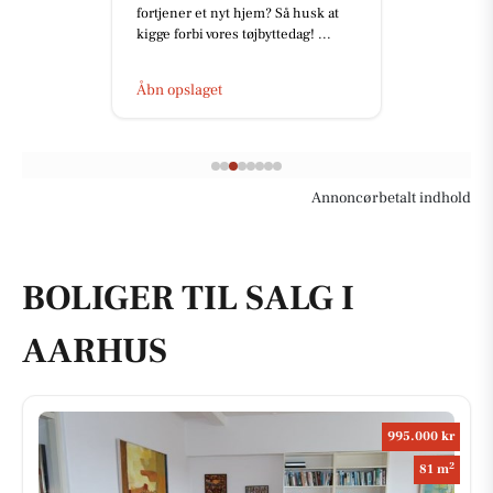
fortjener et nyt hjem? Så husk at
kigge forbi vores tøjbyttedag! ...
Åbn opslaget
Annoncørbetalt indhold
BOLIGER TIL SALG I
AARHUS
995.000 kr
2
81 m