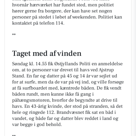
hvornår hærværket har fundet sted, men politiet
hører gerne fra borgere, der kan have set nogen
personer på stedet i løbet af weekenden. Politiet kan
kontaktet på telefon 114.
**
Taget med af vinden
Søndag kl. 14.55 fik Østjyllands Politi en anmeldelse
om, at to personer var drevet til havs ved Ajstrup
Stand. En far og datter på 45 og 14 år var sejlet ud
for at surfe, men da de var på vej ind, og ville forsøge
at få surfboardet med, kæntrede båden. De fik vendt
båden rundt, men kunne ikke få gang i
påhængsmotoren, hvorfor de begyndte at drive til
havs. En 43-årig kvinde, der stod på stranden, så det
hele og ringede 112. Brandvæsnet fik sat en båd i
vandet, og både far og datter blev reddet i land og
var begge i god behold.