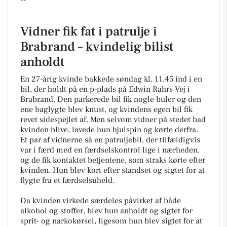
**
Vidner fik fat i patrulje i
Brabrand – kvindelig bilist
anholdt
En 27-årig kvinde bakkede søndag kl. 11.45 ind i en
bil, der holdt på en p-plads på Edwin Rahrs Vej i
Brabrand. Den parkerede bil fik nogle buler og den
ene baglygte blev knust, og kvindens egen bil fik
revet sidespejlet af. Men selvom vidner på stedet bad
kvinden blive, lavede hun hjulspin og kørte derfra.
Et par af vidnerne så en patruljebil, der tilfældigvis
var i færd med en færdselskontrol lige i nærheden,
og de fik kontaktet betjentene, som straks kørte efter
kvinden. Hun blev kort efter standset og sigtet for at
flygte fra et færdselsuheld.
Da kvinden virkede særdeles påvirket af både
alkohol og stoffer, blev hun anholdt og sigtet for
sprit- og narkokørsel, ligesom hun blev sigtet for at