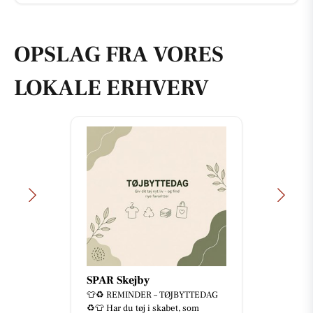
OPSLAG FRA VORES
LOKALE ERHVERV
SPAR Skejby
👕♻️ REMINDER – TØJBYTTEDAG
♻️👕 Har du tøj i skabet, som