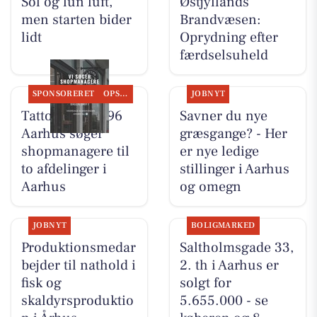
Sol og lun luft,
Østjyllands
men starten bider
Brandvæsen:
lidt
Oprydning efter
færdselsuheld
SPONSORERET
OPSLAGSTAVLEN
JOBNYT
Tattoo Studio 96
Savner du nye
Aarhus søger
græsgange? - Her
shopmanagere til
er nye ledige
to afdelinger i
stillinger i Aarhus
Aarhus
og omegn
JOBNYT
BOLIGMARKED
Produktionsmedar
Saltholmsgade 33,
bejder til nathold i
2. th i Aarhus er
fisk og
solgt for
skaldyrsproduktio
5.655.000 - se