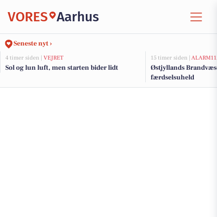
VORES
Aarhus
Seneste nyt ›
4 timer siden |
VEJRET
15 timer siden |
ALARM11
Sol og lun luft, men starten bider lidt
Østjyllands Brandvæs
færdselsuheld