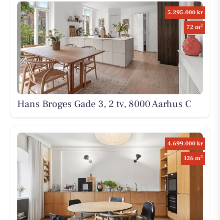
5.295.000 kr
2
72 m
Hans Broges Gade 3, 2 tv, 8000 Aarhus C
4.699.000 kr
2
126 m