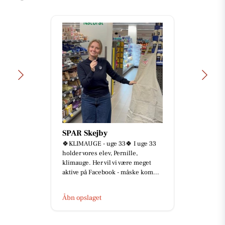
SPAR Skejby
🍀KLIMAUGE - uge 33🍀 I uge 33
holder vores elev, Pernille,
klimauge. Her vil vi være meget
aktive på Facebook - måske kom...
Åbn opslaget