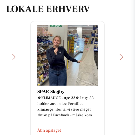
LOKALE ERHVERV
SPAR Skejby
🍀KLIMAUGE - uge 33🍀 I uge 33
holder vores elev, Pernille,
klimauge. Her vil vi være meget
aktive på Facebook - måske kom...
Åbn opslaget