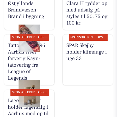
Østjyllands
Clara H rydder op
Brandvæsen:
med udsalg på
Brand i bygning
styles til 50, 75 og
100 kr.
SPONSORERET
OPSLAGSTAVLEN
SPONSORERET
OPSLAGSTAVLEN
Tattoo Studio 96
SPAR Skejby
Aarhus viser
holder klimauge i
farverig Kayn-
uge 33
tatovering fra
League of
Legends
SPONSORERET
OPSLAGSTAVLEN
Lagersalg.com
holder lagersalg i
Aarhus med op til