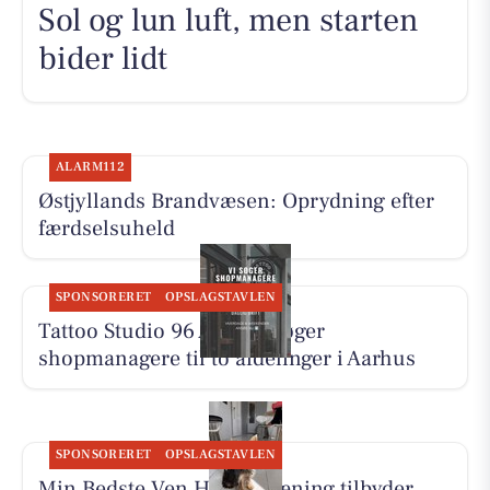
Sol og lun luft, men starten
bider lidt
ALARM112
Østjyllands Brandvæsen: Oprydning efter
færdselsuheld
SPONSORERET
OPSLAGSTAVLEN
Tattoo Studio 96 Aarhus søger
shopmanagere til to afdelinger i Aarhus
SPONSORERET
OPSLAGSTAVLEN
Min Bedste Ven Hundetræning tilbyder