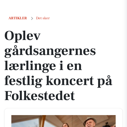
Oplev gårdsangernes lærlinge i en festlig koncert på Folkestedet
ARTIKLER
Det sker
Oplev
gårdsangernes
lærlinge i en
festlig koncert på
Folkestedet