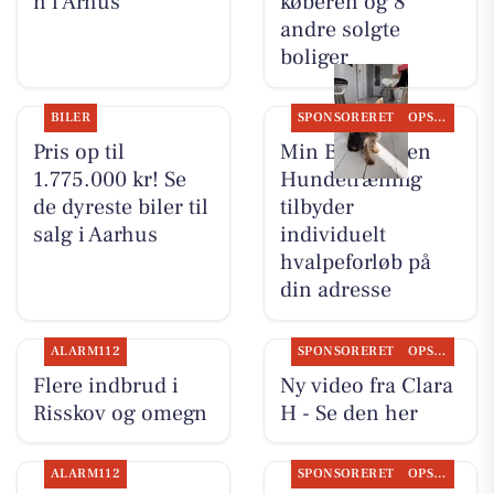
n i Århus
køberen og 8
andre solgte
boliger
BILER
SPONSORERET
OPSLAGSTAVLEN
Pris op til
Min Bedste Ven
1.775.000 kr! Se
Hundetræning
de dyreste biler til
tilbyder
salg i Aarhus
individuelt
hvalpeforløb på
din adresse
ALARM112
SPONSORERET
OPSLAGSTAVLEN
Flere indbrud i
Ny video fra Clara
Risskov og omegn
H - Se den her
ALARM112
SPONSORERET
OPSLAGSTAVLEN