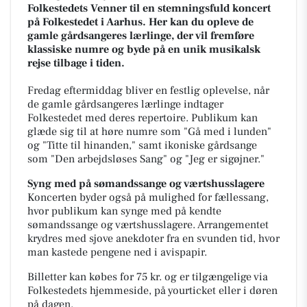
Folkestedets Venner til en stemningsfuld koncert
på Folkestedet i Aarhus. Her kan du opleve de
gamle gårdsangeres lærlinge, der vil fremføre
klassiske numre og byde på en unik musikalsk
rejse tilbage i tiden.
Fredag eftermiddag bliver en festlig oplevelse, når
de gamle gårdsangeres lærlinge indtager
Folkestedet med deres repertoire. Publikum kan
glæde sig til at høre numre som "Gå med i lunden"
og "Titte til hinanden," samt ikoniske gårdsange
som "Den arbejdsløses Sang" og "Jeg er sigøjner."
Syng med på sømandssange og værtshusslagere
Koncerten byder også på mulighed for fællessang,
hvor publikum kan synge med på kendte
sømandssange og værtshusslagere. Arrangementet
krydres med sjove anekdoter fra en svunden tid, hvor
man kastede pengene ned i avispapir.
Billetter kan købes for 75 kr. og er tilgængelige via
Folkestedets hjemmeside, på yourticket eller i døren
på dagen.