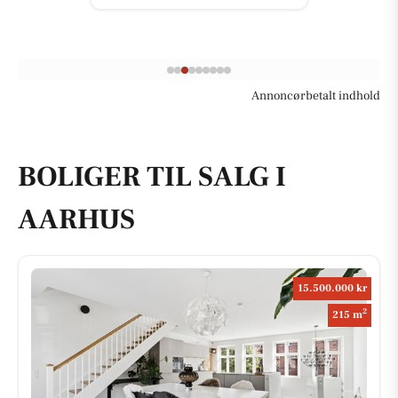
Annoncørbetalt indhold
BOLIGER TIL SALG I
AARHUS
15.500.000 kr
2
215 m