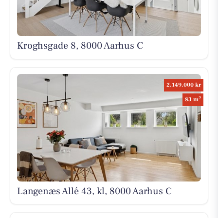
Kroghsgade 8, 8000 Aarhus C
2.149.000 kr
2
83 m
Langenæs Allé 43, kl, 8000 Aarhus C