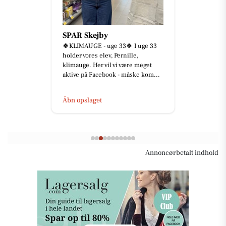
SPAR Skejby
🍀KLIMAUGE - uge 33🍀 I uge 33
holder vores elev, Pernille,
klimauge. Her vil vi være meget
aktive på Facebook - måske kom...
Åbn opslaget
Annoncørbetalt indhold