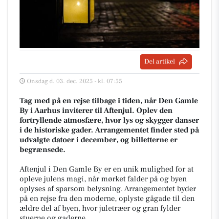
Del artikel
Onsdag d. 03. dec. 2025 - kl. 07:55
Tag med på en rejse tilbage i tiden, når Den Gamle
By i Aarhus inviterer til Aftenjul. Oplev den
fortryllende atmosfære, hvor lys og skygger danser
i de historiske gader. Arrangementet finder sted på
udvalgte datoer i december, og billetterne er
begrænsede.
Aftenjul i Den Gamle By er en unik mulighed for at
opleve julens magi, når mørket falder på og byen
oplyses af sparsom belysning. Arrangementet byder
på en rejse fra den moderne, oplyste gågade til den
ældre del af byen, hvor juletræer og gran fylder
stuerne og gaderne.