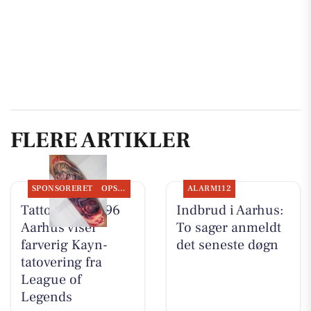
FLERE ARTIKLER
SPONSORERET
OPSLAGSTAVLEN
ALARM112
Tattoo Studio 96
Indbrud i Aarhus:
Aarhus viser
To sager anmeldt
farverig Kayn-
det seneste døgn
tatovering fra
League of
Legends