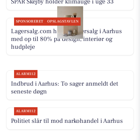
SPAR Skejby holder klimauge i uge 33
SPONSORERET
OPSLAGSTAVLEN
Lagersalg.com holder lagersalg i Aarhus
med op til 80% på design, interiør og
hudpleje
ALARM112
Indbrud i Aarhus: To sager anmeldt det
seneste døgn
ALARM112
Politiet slår til mod narkohandel i Aarhus