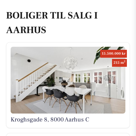
BOLIGER TIL SALG I
AARHUS
15.500.000 kr
2
215 m
Kroghsgade 8, 8000 Aarhus C