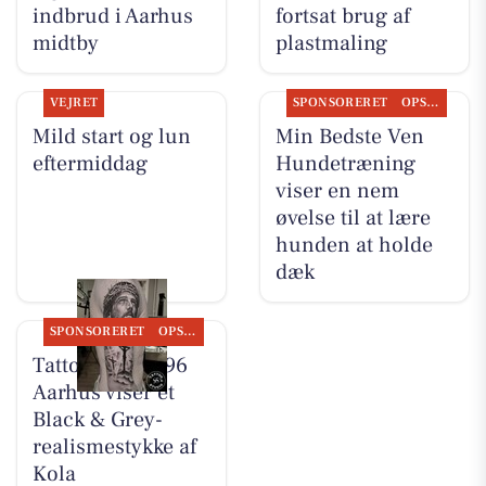
indbrud i Aarhus
fortsat brug af
midtby
plastmaling
VEJRET
SPONSORERET
OPSLAGSTAVLEN
Mild start og lun
Min Bedste Ven
eftermiddag
Hundetræning
viser en nem
øvelse til at lære
hunden at holde
dæk
SPONSORERET
OPSLAGSTAVLEN
Tattoo Studio 96
Aarhus viser et
Black & Grey-
realismestykke af
Kola