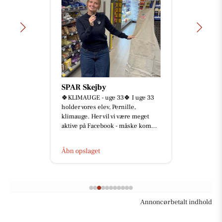
SPAR Skejby
🍀KLIMAUGE - uge 33🍀 I uge 33
holder vores elev, Pernille,
klimauge. Her vil vi være meget
aktive på Facebook - måske kom...
Åbn opslaget
Annoncørbetalt indhold