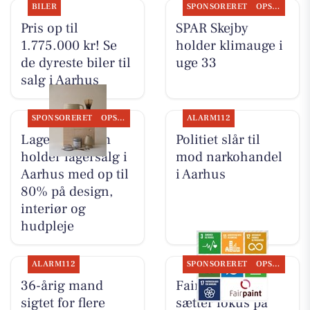
BILER
SPONSORERET
OPSLAGSTAVLEN
Pris op til
SPAR Skejby
1.775.000 kr! Se
holder klimauge i
de dyreste biler til
uge 33
salg i Aarhus
SPONSORERET
OPSLAGSTAVLEN
ALARM112
Lagersalg.com
Politiet slår til
holder lagersalg i
mod narkohandel
Aarhus med op til
i Aarhus
80% på design,
interiør og
hudpleje
ALARM112
SPONSORERET
OPSLAGSTAVLEN
36-årig mand
Fairpaint ApS
sigtet for flere
sætter fokus på