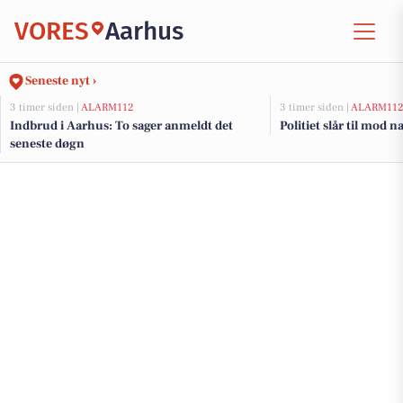
VORES
Aarhus
Seneste nyt ›
3 timer siden |
ALARM112
3 timer siden |
ALARM11
Indbrud i Aarhus: To sager anmeldt det
Politiet slår til mod 
seneste døgn