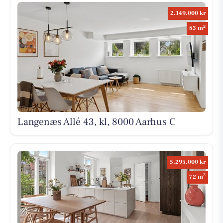
2.149.000 kr
2
83 m
Langenæs Allé 43, kl, 8000 Aarhus C
5.295.000 kr
2
72 m