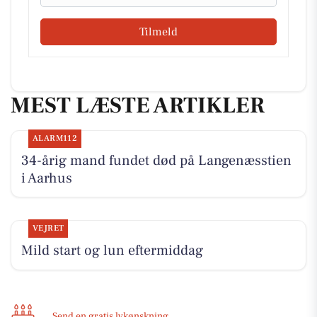
Tilmeld
MEST LÆSTE ARTIKLER
ALARM112
34-årig mand fundet død på Langenæsstien
i Aarhus
VEJRET
Mild start og lun eftermiddag
Send en gratis lykønskning