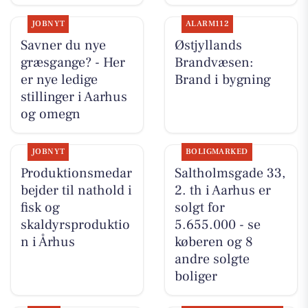
JOBNYT
ALARM112
Savner du nye
Østjyllands
græsgange? - Her
Brandvæsen:
er nye ledige
Brand i bygning
stillinger i Aarhus
og omegn
JOBNYT
BOLIGMARKED
Produktionsmedar
Saltholmsgade 33,
bejder til nathold i
2. th i Aarhus er
fisk og
solgt for
skaldyrsproduktio
5.655.000 - se
n i Århus
køberen og 8
andre solgte
boliger