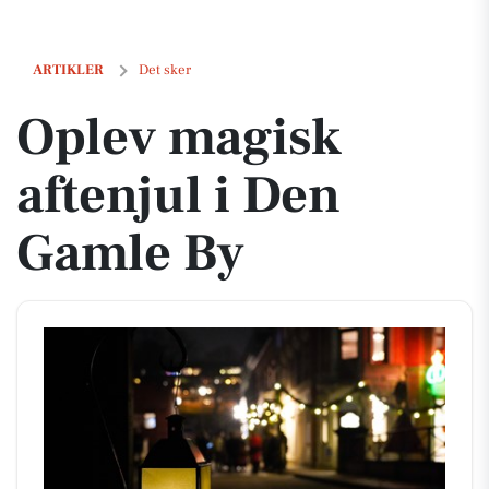
Oplev magisk aftenjul i Den Gamle By
ARTIKLER
Det sker
Oplev magisk
aftenjul i Den
Gamle By