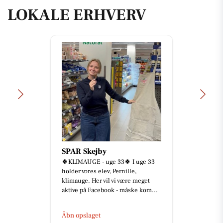
LOKALE ERHVERV
SPAR Skejby
🍀KLIMAUGE - uge 33🍀 I uge 33
holder vores elev, Pernille,
klimauge. Her vil vi være meget
aktive på Facebook - måske kom...
Åbn opslaget