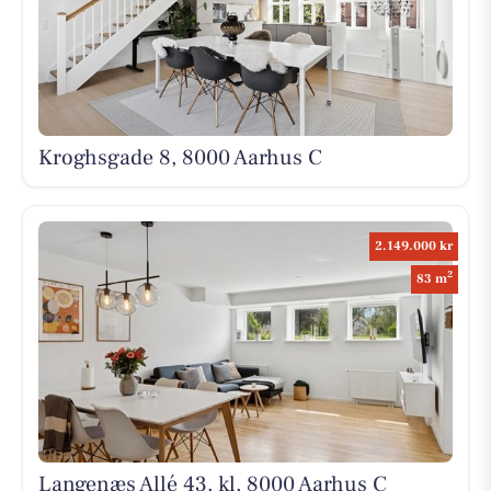
Kroghsgade 8, 8000 Aarhus C
2.149.000 kr
2
83 m
Langenæs Allé 43, kl, 8000 Aarhus C