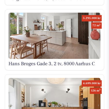
5.295.000 kr
2
72 m
Hans Broges Gade 3, 2 tv, 8000 Aarhus C
4.699.000 kr
2
126 m