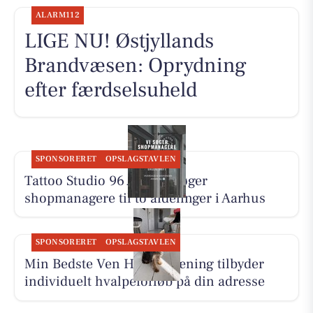
ALARM112
LIGE NU! Østjyllands
Brandvæsen: Oprydning
efter færdselsuheld
SPONSORERET
OPSLAGSTAVLEN
Tattoo Studio 96 Aarhus søger
shopmanagere til to afdelinger i Aarhus
SPONSORERET
OPSLAGSTAVLEN
Min Bedste Ven Hundetræning tilbyder
individuelt hvalpeforløb på din adresse