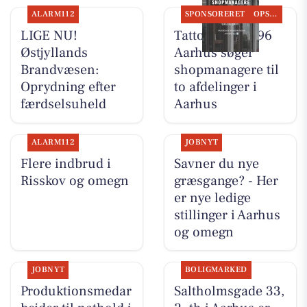
ALARM112
SPONSORERET
OPSLAGSTAVLEN
LIGE NU!
Tattoo Studio 96
Østjyllands
Aarhus søger
Brandvæsen:
shopmanagere til
Oprydning efter
to afdelinger i
færdselsuheld
Aarhus
ALARM112
JOBNYT
Flere indbrud i
Savner du nye
Risskov og omegn
græsgange? - Her
er nye ledige
stillinger i Aarhus
og omegn
JOBNYT
BOLIGMARKED
Produktionsmedar
Saltholmsgade 33,