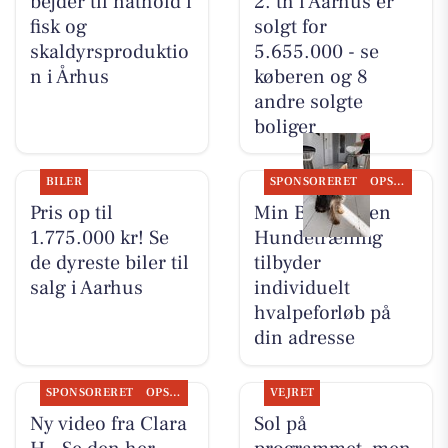
bejder til nathold i
2. th i Aarhus er
fisk og
solgt for
skaldyrsproduktio
5.655.000 - se
n i Århus
køberen og 8
andre solgte
boliger
BILER
SPONSORERET
OPSLAGSTAVLEN
Pris op til
Min Bedste Ven
1.775.000 kr! Se
Hundetræning
de dyreste biler til
tilbyder
salg i Aarhus
individuelt
hvalpeforløb på
din adresse
SPONSORERET
OPSLAGSTAVLEN
VEJRET
Ny video fra Clara
Sol på