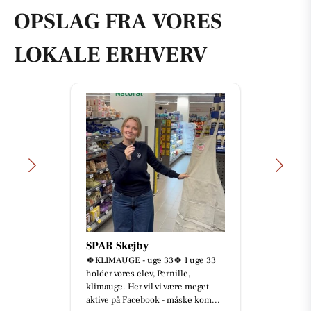
OPSLAG FRA VORES
LOKALE ERHVERV
SPAR Skejby
🍀KLIMAUGE - uge 33🍀 I uge 33
holder vores elev, Pernille,
klimauge. Her vil vi være meget
aktive på Facebook - måske kom...