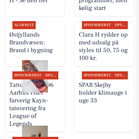
H - Se den her
programmet, men
kølig start
ALARM112
SPONSORERET
OPSLAGSTAVLEN
Østjyllands
Clara H rydder op
Brandvæsen:
med udsalg på
Brand i bygning
styles til 50, 75 og
100 kr.
SPONSORERET
OPSLAGSTAVLEN
SPONSORERET
OPSLAGSTAVLEN
Tattoo Studio 96
SPAR Skejby
Aarhus viser
holder klimauge i
farverig Kayn-
uge 33
tatovering fra
League of
Legends