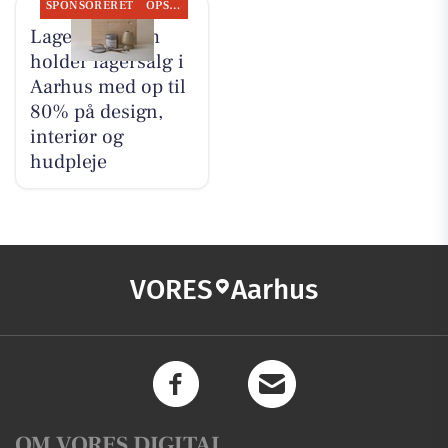
SPONSORERET
OPSLAGSTAVLEN
Lagersalg.com
holder lagersalg i
Aarhus med op til
80% på design,
interiør og
hudpleje
VORES
Aarhus
OM VORES DIGITAL