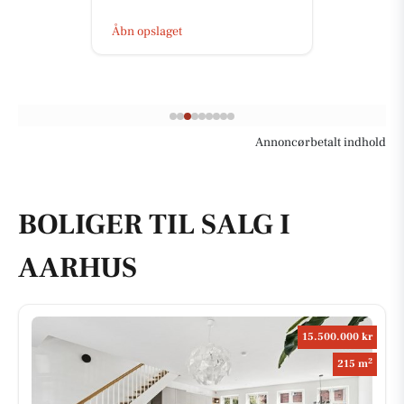
Åbn opslaget
Annoncørbetalt indhold
BOLIGER TIL SALG I
AARHUS
15.500.000 kr
2
215 m