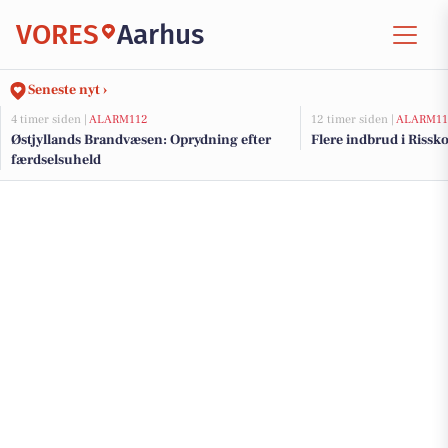
VORES
Aarhus
Seneste nyt ›
4 timer siden |
ALARM112
12 timer siden |
ALARM11
Østjyllands Brandvæsen: Oprydning efter
Flere indbrud i Riss
færdselsuheld