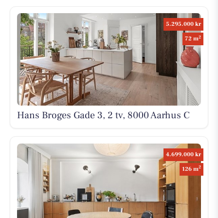
5.295.000 kr
2
72 m
Hans Broges Gade 3, 2 tv, 8000 Aarhus C
4.699.000 kr
2
126 m