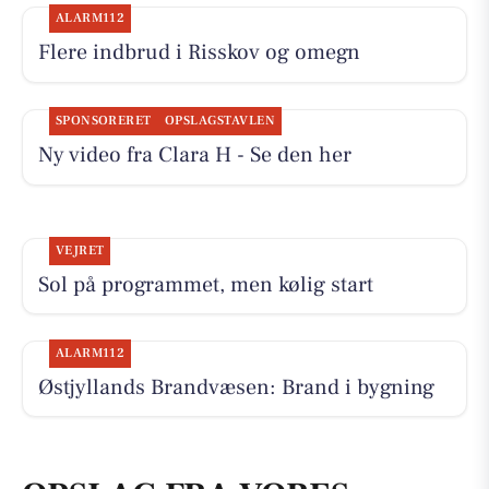
ALARM112
Flere indbrud i Risskov og omegn
SPONSORERET
OPSLAGSTAVLEN
Ny video fra Clara H - Se den her
VEJRET
Sol på programmet, men kølig start
ALARM112
Østjyllands Brandvæsen: Brand i bygning