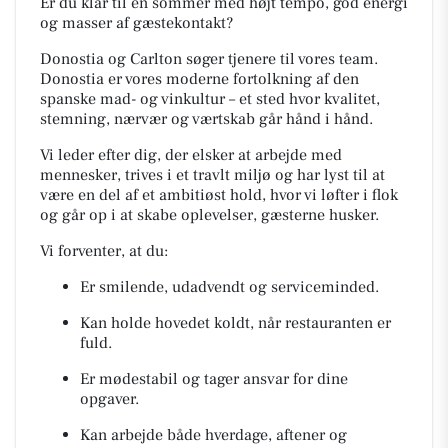
Er du klar til en sommer med højt tempo, god energi
og masser af gæstekontakt?
Donostia og Carlton søger tjenere til vores team.
Donostia er vores moderne fortolkning af den
spanske mad- og vinkultur – et sted hvor kvalitet,
stemning, nærvær og værtskab går hånd i hånd.
Vi leder efter dig, der elsker at arbejde med
mennesker, trives i et travlt miljø og har lyst til at
være en del af et ambitiøst hold, hvor vi løfter i flok
og går op i at skabe oplevelser, gæsterne husker.
Vi forventer, at du:
Er smilende, udadvendt og serviceminded.
Kan holde hovedet koldt, når restauranten er
fuld.
Er mødestabil og tager ansvar for dine
opgaver.
Kan arbejde både hverdage, aftener og