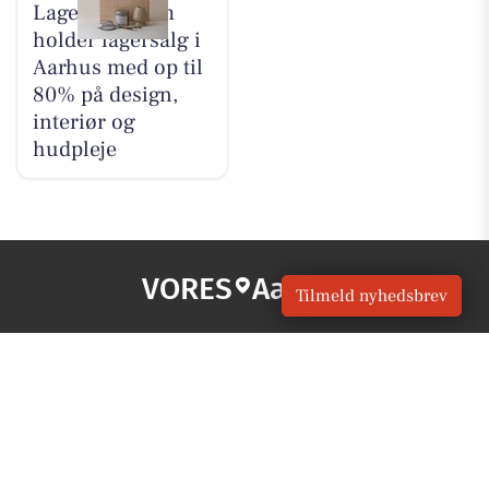
Lagersalg.com
holder lagersalg i
Aarhus med op til
80% på design,
interiør og
hudpleje
VORES
Aarhus
Tilmeld nyhedsbrev
OM VORES DIGITAL