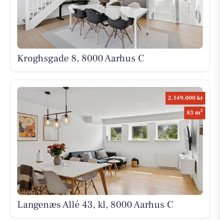
Kroghsgade 8, 8000 Aarhus C
2.149.000 kr
2
83 m
Langenæs Allé 43, kl, 8000 Aarhus C