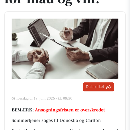
Del artikel
Torsdag d. 18. jun. 2026 - kl. 08:50
BEMÆRK:
Ansøgningsfristen er overskredet
Sommertjener søges til Donostia og Carlton