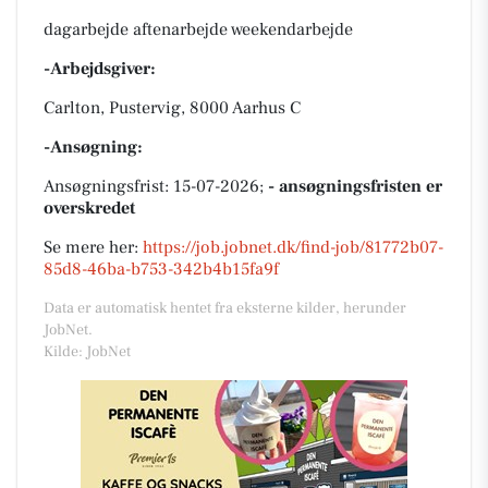
dagarbejde aftenarbejde weekendarbejde
-Arbejdsgiver:
Carlton, Pustervig, 8000 Aarhus C
-Ansøgning:
Ansøgningsfrist: 15-07-2026;
- ansøgningsfristen er
overskredet
Se mere her:
https://job.jobnet.dk/find-job/81772b07-
85d8-46ba-b753-342b4b15fa9f
Data er automatisk hentet fra eksterne kilder, herunder
JobNet.
Kilde: JobNet