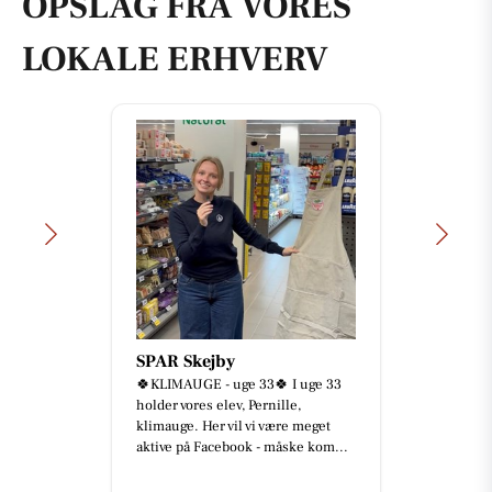
OPSLAG FRA VORES
LOKALE ERHVERV
SPAR Skejby
🍀KLIMAUGE - uge 33🍀 I uge 33
holder vores elev, Pernille,
klimauge. Her vil vi være meget
aktive på Facebook - måske kom...