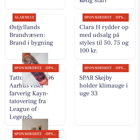
kølig start
ALARM112
SPONSORERET
OPSLAGSTAVLEN
Østjyllands
Clara H rydder op
Brandvæsen:
med udsalg på
Brand i bygning
styles til 50, 75 og
100 kr.
SPONSORERET
OPSLAGSTAVLEN
SPONSORERET
OPSLAGSTAVLEN
Tattoo Studio 96
SPAR Skejby
Aarhus viser
holder klimauge i
farverig Kayn-
uge 33
tatovering fra
League of
Legends
SPONSORERET
OPSLAGSTAVLEN