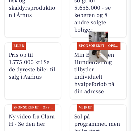
fisk og
solgt for
skaldyrsproduktio
5.655.000 - se
n i Århus
køberen og 8
andre solgte
boliger
BILER
SPONSORERET
OPSLAGSTAVLEN
Pris op til
Min Bedste Ven
1.775.000 kr! Se
Hundetræning
de dyreste biler til
tilbyder
salg i Aarhus
individuelt
hvalpeforløb på
din adresse
SPONSORERET
OPSLAGSTAVLEN
VEJRET
Ny video fra Clara
Sol på
H - Se den her
programmet, men