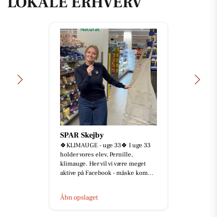
LOKALE ERHVERV
SPAR Skejby
🍀KLIMAUGE - uge 33🍀 I uge 33
holder vores elev, Pernille,
klimauge. Her vil vi være meget
aktive på Facebook - måske kom...
Åbn opslaget