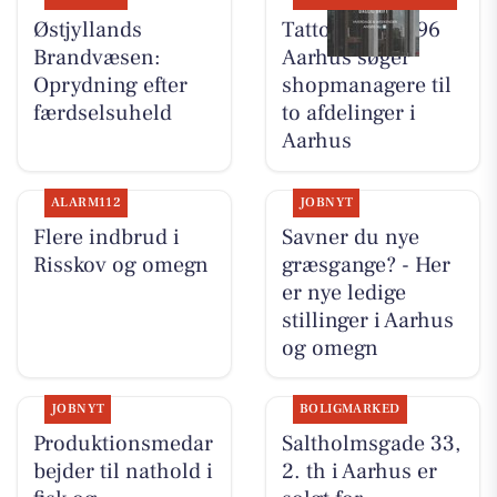
Østjyllands
Tattoo Studio 96
Brandvæsen:
Aarhus søger
Oprydning efter
shopmanagere til
færdselsuheld
to afdelinger i
Aarhus
ALARM112
JOBNYT
Flere indbrud i
Savner du nye
Risskov og omegn
græsgange? - Her
er nye ledige
stillinger i Aarhus
og omegn
JOBNYT
BOLIGMARKED
Produktionsmedar
Saltholmsgade 33,
bejder til nathold i
2. th i Aarhus er