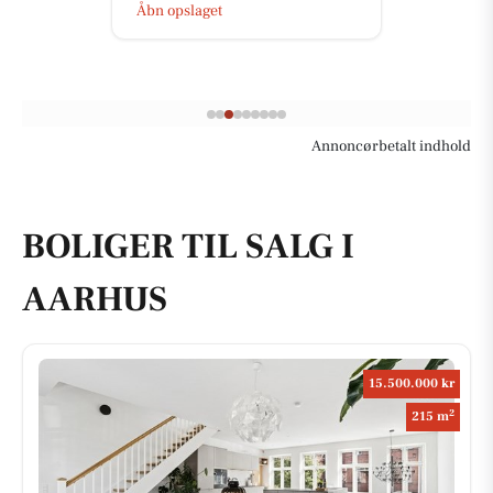
Åbn opslaget
Annoncørbetalt indhold
BOLIGER TIL SALG I
AARHUS
15.500.000 kr
2
215 m