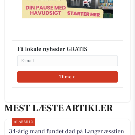
Få lokale nyheder GRATIS
Email
Tilmeld
MEST LÆSTE ARTIKLER
ALARM112
34-årig mand fundet død på Langenæsstien