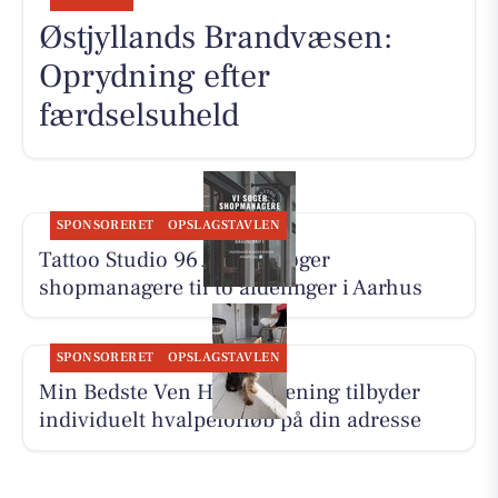
Østjyllands Brandvæsen:
Oprydning efter
færdselsuheld
SPONSORERET
OPSLAGSTAVLEN
Tattoo Studio 96 Aarhus søger
shopmanagere til to afdelinger i Aarhus
SPONSORERET
OPSLAGSTAVLEN
Min Bedste Ven Hundetræning tilbyder
individuelt hvalpeforløb på din adresse