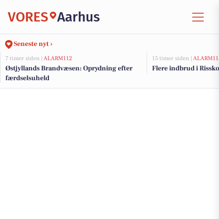
VORES
Aarhus
Seneste nyt ›
7 timer siden |
ALARM112
15 timer siden |
ALARM11
Østjyllands Brandvæsen: Oprydning efter
Flere indbrud i Riss
færdselsuheld