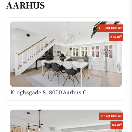
AARHUS
15.500.000 kr
2
215 m
Kroghsgade 8, 8000 Aarhus C
2.149.000 kr
2
83 m