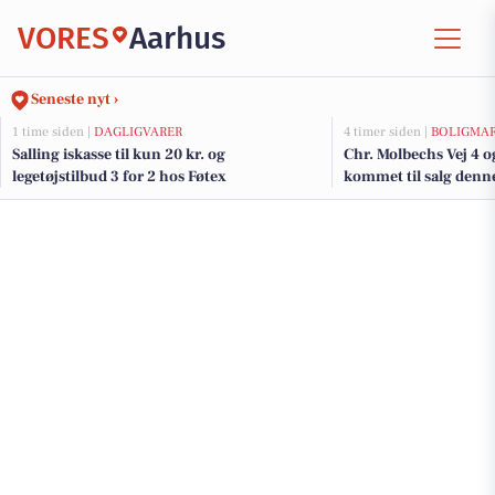
VORES
Aarhus
Seneste nyt ›
1 time siden |
DAGLIGVARER
4 timer siden |
BOLIGMA
Salling iskasse til kun 20 kr. og
Chr. Molbechs Vej 4 o
legetøjstilbud 3 for 2 hos Føtex
kommet til salg denne
boligerne her.