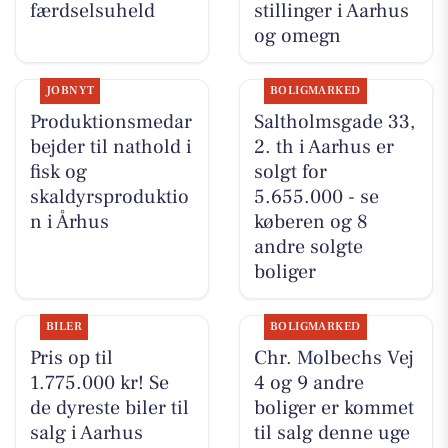
færdselsuheld
stillinger i Aarhus
og omegn
JOBNYT
BOLIGMARKED
Produktionsmedar
Saltholmsgade 33,
bejder til nathold i
2. th i Aarhus er
fisk og
solgt for
skaldyrsproduktio
5.655.000 - se
n i Århus
køberen og 8
andre solgte
boliger
BILER
BOLIGMARKED
Pris op til
Chr. Molbechs Vej
1.775.000 kr! Se
4 og 9 andre
de dyreste biler til
boliger er kommet
salg i Aarhus
til salg denne uge