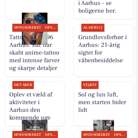
i Aarhus - se
boligerne her.
SPONSORERET
OPSLAGSTAVLEN
ALARM112
Tattoo Studio 96
Grundlovsforhør i
Aarhus: Bar har
Aarhus: 21-årig
skabt anime-tattoo
sigtet for
med intense farver
våbenbesiddelse
og skarpe detaljer
DET SKER
VEJRET
Oplev et væld af
Sol og lun luft,
aktiviteter i
men starten bider
Aarhus den
lidt
kommende uge
SPONSORERET
OPSLAGSTAVLEN
SPONSORERET
OPSLAGSTAVLEN