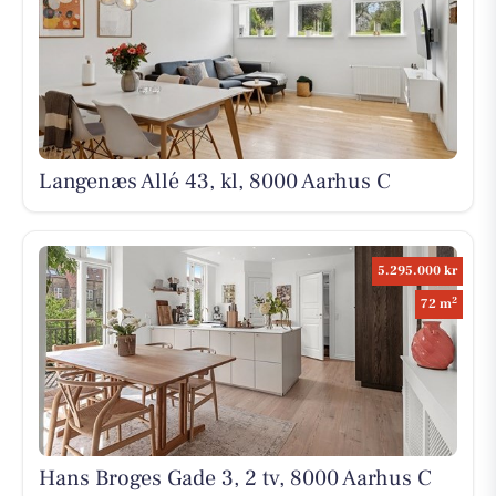
Langenæs Allé 43, kl, 8000 Aarhus C
5.295.000 kr
2
72 m
Hans Broges Gade 3, 2 tv, 8000 Aarhus C