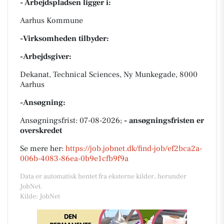
- Arbejdspladsen ligger i:
Aarhus Kommune
-Virksomheden tilbyder:
-Arbejdsgiver:
Dekanat, Technical Sciences, Ny Munkegade, 8000
Aarhus
-Ansøgning:
Ansøgningsfrist: 07-08-2026;
- ansøgningsfristen er
overskredet
Se mere her:
https://job.jobnet.dk/find-job/ef2bca2a-
006b-4083-86ea-0b9e1cfb9f9a
Data er automatisk hentet fra eksterne kilder, herunder
JobNet.
Kilde: JobNet