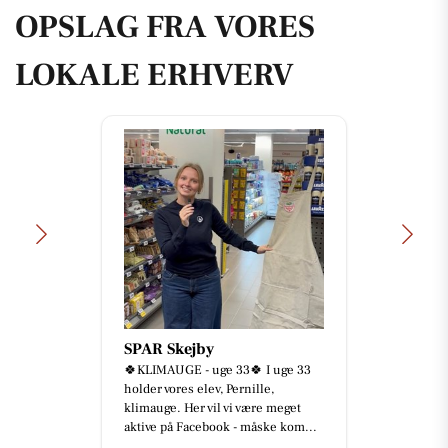
OPSLAG FRA VORES
LOKALE ERHVERV
SPAR Skejby
🍀KLIMAUGE - uge 33🍀 I uge 33
holder vores elev, Pernille,
klimauge. Her vil vi være meget
aktive på Facebook - måske kom...