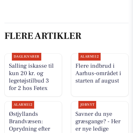
FLERE ARTIKLER
DAGLIGVARER
ALARM112
Salling iskasse til
Flere indbrud i
kun 20 kr. og
Aarhus-området i
legetøjstilbud 3
starten af august
for 2 hos Føtex
ALARM112
JOBNYT
Østjyllands
Savner du nye
Brandvæsen:
græsgange? - Her
Oprydning efter
er nye ledige