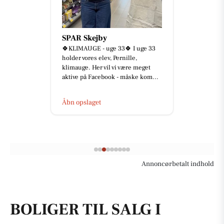
SPAR Skejby
🍀KLIMAUGE - uge 33🍀 I uge 33
holder vores elev, Pernille,
klimauge. Her vil vi være meget
aktive på Facebook - måske kom...
Åbn opslaget
Annoncørbetalt indhold
BOLIGER TIL SALG I