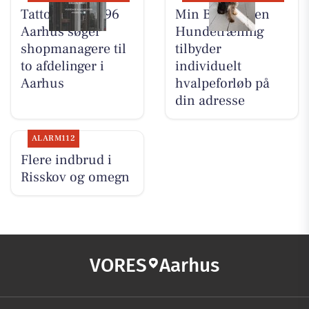
Tattoo Studio 96
Min Bedste Ven
Aarhus søger
Hundetræning
shopmanagere til
tilbyder
to afdelinger i
individuelt
Aarhus
hvalpeforløb på
din adresse
ALARM112
Flere indbrud i
Risskov og omegn
VORES
Aarhus