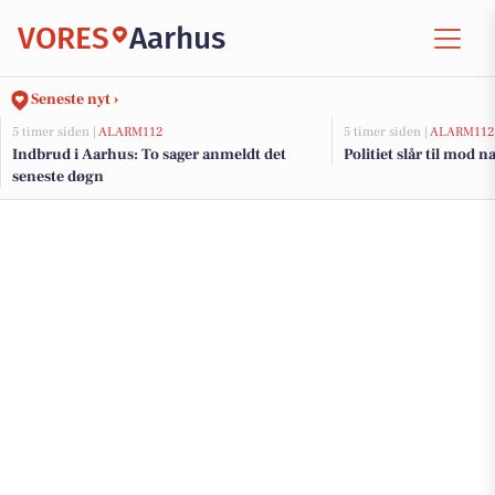
VORES
Aarhus
Seneste nyt ›
5 timer siden |
ALARM112
5 timer siden |
ALARM112
Indbrud i Aarhus: To sager anmeldt det
Politiet slår til mod 
seneste døgn