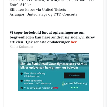
Sted: Tivoli Friheden, Skovbrynet 5, 8000 Aarhus C
Entré: 540 kr
Billetter: Købes via United Tickets
Arrangør: United Stage og DTD Concerts
Vi tager forbehold for, at oplysningerne om
begivenheden kan have ændret sig siden, vi skrev
artiklen. Tjek seneste opdateringer
her
Kilde: Kultunaut