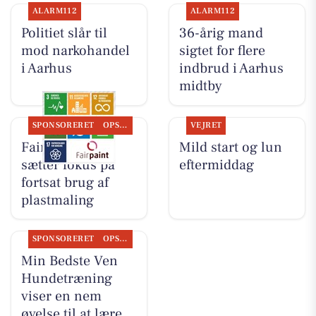
ALARM112
ALARM112
Politiet slår til
36-årig mand
mod narkohandel
sigtet for flere
i Aarhus
indbrud i Aarhus
midtby
SPONSORERET
OPSLAGSTAVLEN
VEJRET
Fairpaint ApS
Mild start og lun
sætter fokus på
eftermiddag
fortsat brug af
plastmaling
SPONSORERET
OPSLAGSTAVLEN
Min Bedste Ven
Hundetræning
viser en nem
øvelse til at lære