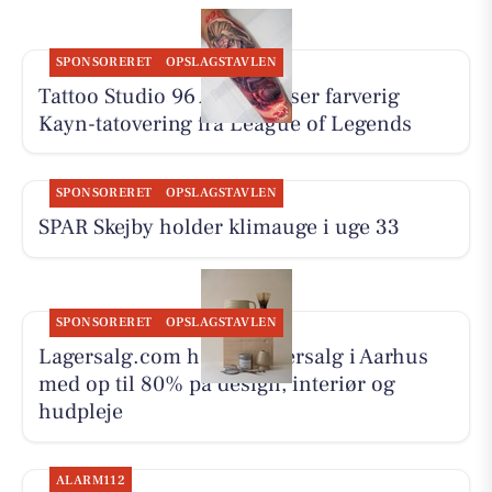
SPONSORERET
OPSLAGSTAVLEN
Tattoo Studio 96 Aarhus viser farverig
Kayn-tatovering fra League of Legends
SPONSORERET
OPSLAGSTAVLEN
SPAR Skejby holder klimauge i uge 33
SPONSORERET
OPSLAGSTAVLEN
Lagersalg.com holder lagersalg i Aarhus
med op til 80% på design, interiør og
hudpleje
ALARM112