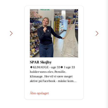
SPAR Skejby
🍀KLIMAUGE - uge 33🍀 I uge 33
holder vores elev, Pernille,
klimauge. Her vil vi være meget
aktive på Facebook - måske kom...
Åbn opslaget