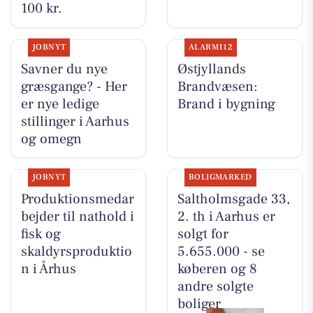
100 kr.
JOBNYT
ALARM112
Savner du nye
Østjyllands
græsgange? - Her
Brandvæsen:
er nye ledige
Brand i bygning
stillinger i Aarhus
og omegn
JOBNYT
BOLIGMARKED
Produktionsmedar
Saltholmsgade 33,
bejder til nathold i
2. th i Aarhus er
fisk og
solgt for
skaldyrsproduktio
5.655.000 - se
n i Århus
køberen og 8
andre solgte
boliger