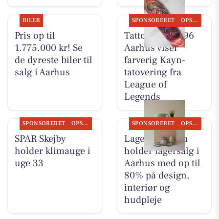
BILER
SPONSORERET
OPSLAGSTAVLEN
Pris op til
Tattoo Studio 96
1.775.000 kr! Se
Aarhus viser
de dyreste biler til
farverig Kayn-
salg i Aarhus
tatovering fra
League of
Legends
SPONSORERET
OPSLAGSTAVLEN
SPONSORERET
OPSLAGSTAVLEN
SPAR Skejby
Lagersalg.com
holder klimauge i
holder lagersalg i
uge 33
Aarhus med op til
80% på design,
interiør og
hudpleje