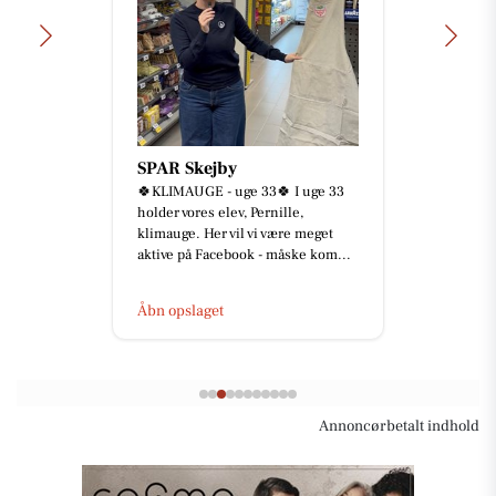
SPAR Skejby
🍀KLIMAUGE - uge 33🍀 I uge 33
holder vores elev, Pernille,
klimauge. Her vil vi være meget
aktive på Facebook - måske kom...
Åbn opslaget
Annoncørbetalt indhold