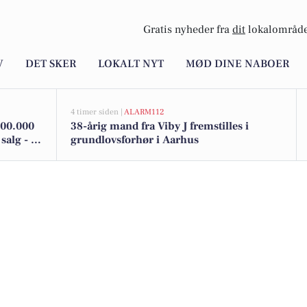
Gratis nyheder fra
dit
lokalområde
V
DET SKER
LOKALT NYT
MØD DINE NABOER
4 timer siden |
ALARM112
500.000
38-årig mand fra Viby J fremstilles i
salg - Se
grundlovsforhør i Aarhus
her