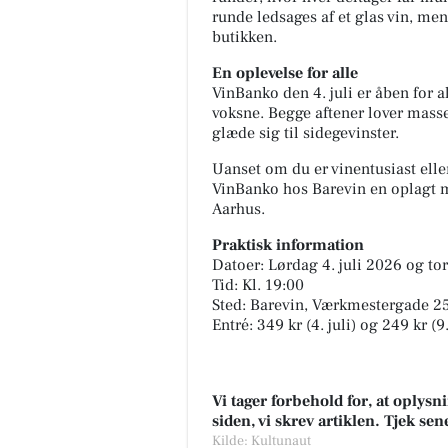
runde ledsages af et glas vin, me
butikken.
En oplevelse for alle
VinBanko den 4. juli er åben for a
voksne. Begge aftener lover masse
glæde sig til sidegevinster.
Fairpaint ApS
Uanset om du er vinentusiast eller
FARVEHANDEL I VEJLE - DET
VinBanko hos Barevin en oplagt m
BÆREDYGTIGE VALG Leder d
efter et bæredygtigt alternativ
Aarhus.
uden unødvendig kemi? Så er
Praktisk information
Fairpaint det...
Datoer: Lørdag 4. juli 2026 og tor
Åbn opslaget
Tid: Kl. 19:00
Sted: Barevin, Værkmestergade 2
Entré: 349 kr (4. juli) og 249 kr (9.
Vi tager forbehold for, at oply
siden, vi skrev artiklen. Tjek se
Kilde: Kultunaut