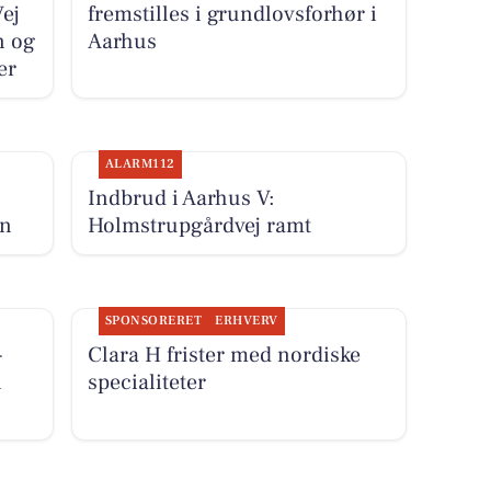
Vej
fremstilles i grundlovsforhør i
n og
Aarhus
er
ALARM112
Indbrud i Aarhus V:
en
Holmstrupgårdvej ramt
SPONSORERET
ERHVERV
-
Clara H frister med nordiske
i
specialiteter