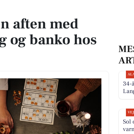
og banko hos Barevin
en aften med
g og banko hos
ME
AR
AL
34-
Lan
VE
Sol 
varm