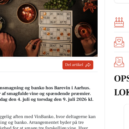
Del artikel
OP
insmagning og banko hos Barevin i Aarhus.
LO
er af smagfulde vine og spændende præmier.
ag den 4. juli og torsdag den 9. juli 2026 kl.
hyggelig aften med VinBanko, hvor deltagerne kan
ing og banko. Arrangementet byder på tre
ighed for at smage tre forskellige vine. Hver