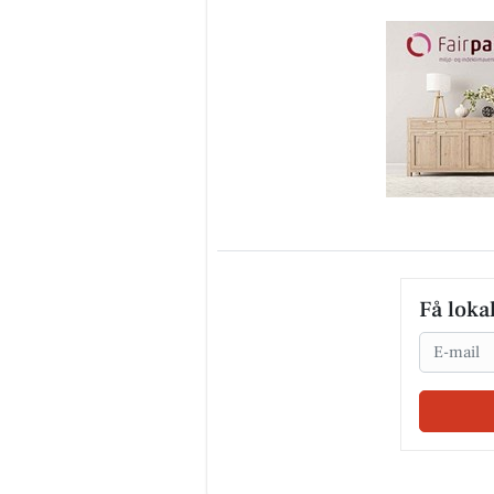
Få loka
Email