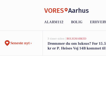
VORES
Aarhus
ALARM112
BOLIG
ERHVER
3 timer siden |
BOLIGMARKED
Seneste nyt ›
Drømmer du om luksus? For 15.
kr er P. Heises Vej 14B kommet til 
den og de dyreste boliger til salg 