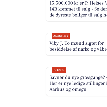
15.500.000 kr er P. Heises 
14B kommet til salg - Se de
de dyreste boliger til salg h
ALARM112
Viby J: To mænd sigtet for
besiddelse af narko og våb
JOBNYT
Savner du nye græsgange? 
Her er nye ledige stillinger 
Aarhus og omegn