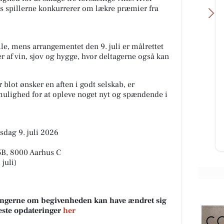
ns spillerne konkurrerer om lækre præmier fra
lle, mens arrangementet den 9. juli er målrettet
r af vin, sjov og hygge, hvor deltagerne også kan
Classic Clean
 blot ønsker en aften i godt selskab, er
Vil du med på holdet 🤩
ulighed for at opleve noget nyt og spændende i
u
sdag 9. juli 2026
Åbn opslaget
5B, 8000 Aarhus C
 juli)
sningerne om begivenheden kan have ændret sig
neste opdateringer
her