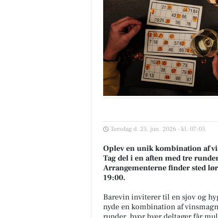
Torsdag d. 25. jun. 2026 - kl. 07:05
Oplev en unik kombination af v
Tag del i en aften med tre rund
Arrangementerne finder sted lørd
19:00.
Barevin inviterer til en sjov og 
nyde en kombination af vinsmagn
runder, hvor hver deltager får mul