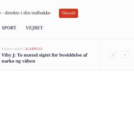
 -
direkte i din indbakke
Tilmeld
SPORT
VEJRET
4 timer siden |
ALARM112
4 timer siden |
AL
‹
›
Viby J: To mænd sigtet for besiddelse af
Indbrud i A
narko og våben
ramt