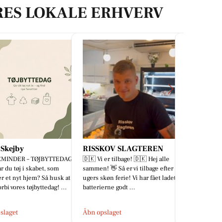
RES LOKALE ERHVERV
KOV SLAGTEREN
Clara H
Tattoo St
er tilbage! 🇩🇰 Hej alle
🎉🎉🎉FRANSA LIVE MED CLARAH
✝️ Tro, detal
 👋 Så er vi tilbage efter 4
🎉🎉🎉 Glæd digsuper fine styles
særklasse. E
køn ferie! Vi har fået ladet
der lige er landet🤍Du bliver
realismestyk
rne godt ...
fristet! Denne LIVE kan shoppes ...
eneste detalj
slaget
Åbn opslaget
Åbn opslage