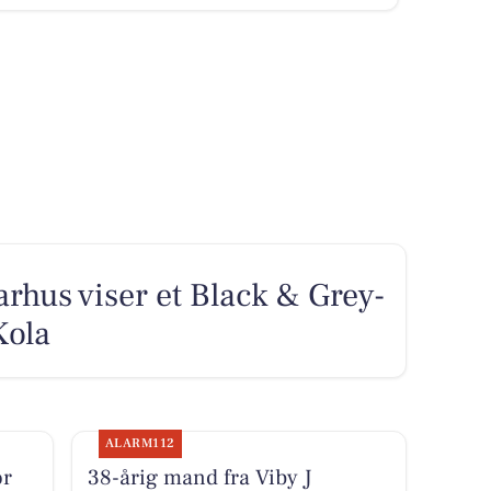
arhus viser et Black & Grey-
Kola
ALARM112
or
38-årig mand fra Viby J