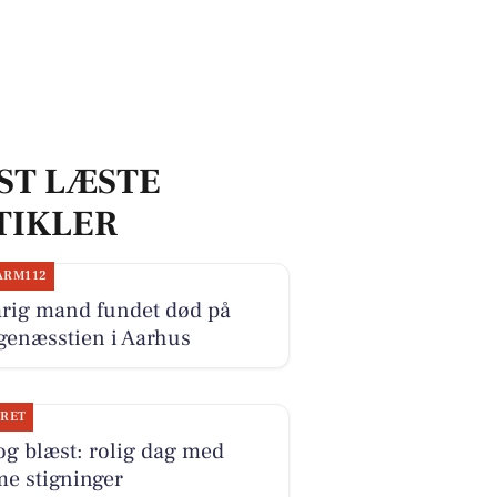
ST LÆSTE
TIKLER
ARM112
årig mand fundet død på
genæsstien i Aarhus
JRET
og blæst: rolig dag med
e stigninger