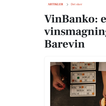
VinBanko: en aften med vinsmagning 
ARTIKLER
Det sker
VinBanko: 
vinsmagnin
Barevin