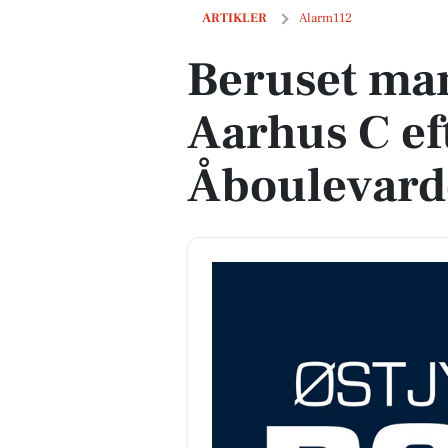
Beruset mand anholdt i Aarhus C efter
ARTIKLER
Alarm112
Beruset man
Aarhus C ef
Åboulevar