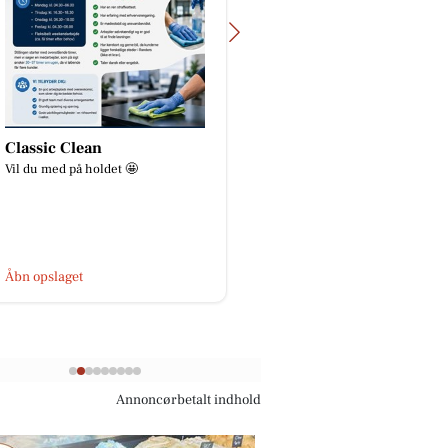
SPAR Skejby
Åkrogens Strandk
🍀KLIMAUGE - uge 33🍀 I uge 33
Lukket i dag, fredag d. 
holder vores elev, Pernille,
klimauge. Her vil vi være meget
aktive på Facebook - måske kom...
Åbn opslaget
Åbn opslaget
Annoncørbetalt indhold