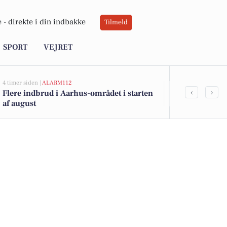
 -
direkte i din indbakke
Tilmeld
SPORT
VEJRET
4 timer siden |
ALARM112
4 timer siden |
AL
‹
›
Flere indbrud i Aarhus-området i starten
Grundlovsfor
af august
for våbenbes