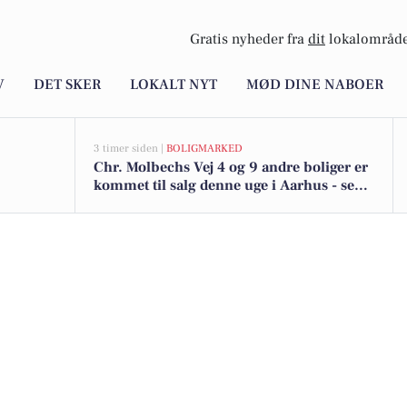
Gratis nyheder fra
dit
lokalområde
V
DET SKER
LOKALT NYT
MØD DINE NABOER
3 timer siden |
BOLIGMARKED
Chr. Molbechs Vej 4 og 9 andre boliger er
kommet til salg denne uge i Aarhus - se
boligerne her.