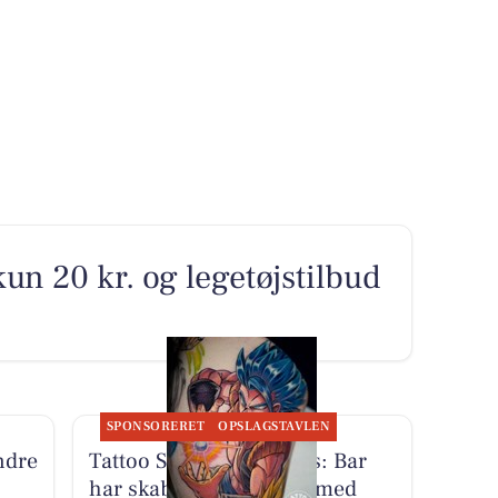
 kun 20 kr. og legetøjstilbud
SPONSORERET
OPSLAGSTAVLEN
ndre
Tattoo Studio 96 Aarhus: Bar
har skabt anime-tattoo med