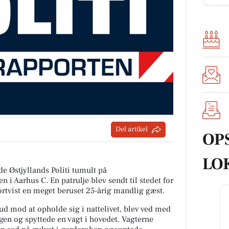
Del artikel
OP
LO
de Østjyllands Politi tumult på
i Aarhus C. En patrulje blev sendt til stedet for
bortvist en meget beruset 25-årig mandlig gæst.
ud mod at opholde sig i nattelivet, blev ved med
gen og spyttede en vagt i hovedet. Vagterne