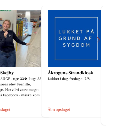
ens Strandkiosk
Min Bedste Ven
Clara H
i dag, fredag d. 7/8.
Hundetræning
Hvis du har fået hundehvalp og
godt kunne tænke dig den bedste
start med fokus på adfærd og
træning i vante rammer, så er
mit...
slaget
Åbn opslage
Åbn opslaget