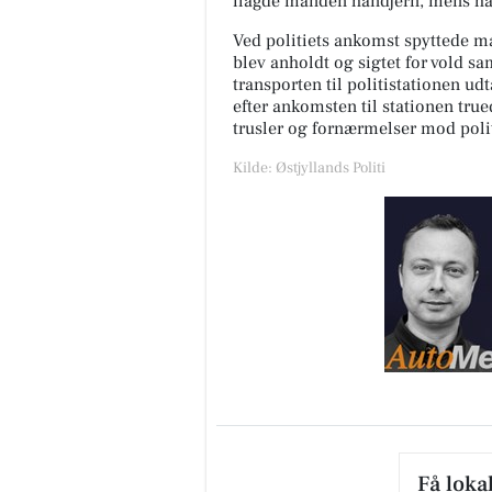
ilagde manden håndjern, mens han
Ved politiets ankomst spyttede ma
blev anholdt og sigtet for vold sa
transporten til politistationen 
efter ankomsten til stationen true
trusler og fornærmelser mod poli
Fairpaint ApS
Kilde: Østjyllands Politi
Hvad er undskyldningen for fo
brug af plastmaling? Plastmal
har i mange år været en popul
løsning inden for bygges...
Åbn opslaget
Få loka