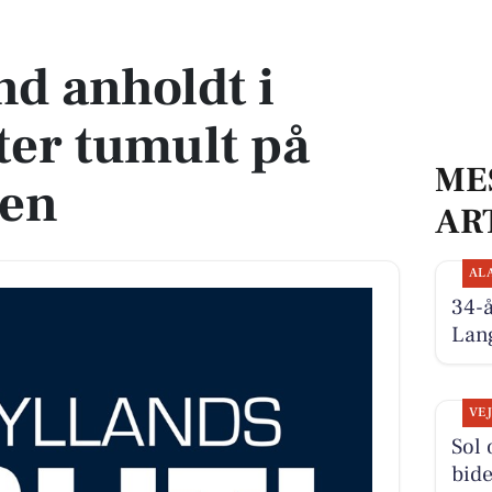
 tumult på Åboulevarden
d anholdt i
ter tumult på
ME
den
AR
AL
34-
Lan
VE
Sol 
bide