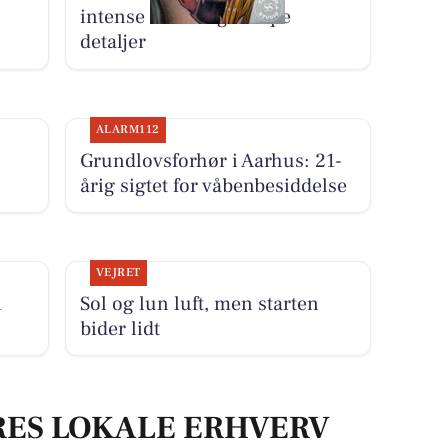
intense farver og skarpe
detaljer
ALARM112
Grundlovsforhør i Aarhus: 21-
årig sigtet for våbenbesiddelse
VEJRET
i
Sol og lun luft, men starten
bider lidt
RES LOKALE ERHVERV