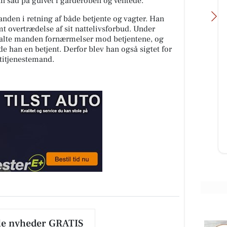
 sad på gulvet i garderoben og ventede.
nden i retning af både betjente og vagter. Han
mt overtrædelse af sit nattelivsforbud. Under
udtalte manden fornærmelser mod betjentene, og
de han en betjent. Derfor blev han også sigtet for
titjenestemand.
Classic Clean
rtsat
Vil du med på holdet 🤩
ing
ær
Åbn opslaget
le nyheder GRATIS