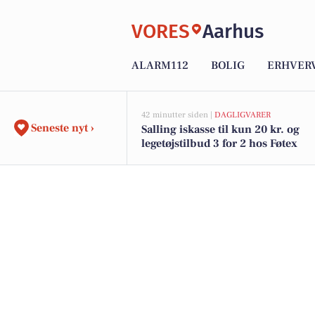
VORES
Aarhus
ALARM112
BOLIG
ERHVER
42 minutter siden |
DAGLIGVARER
Seneste nyt ›
Salling iskasse til kun 20 kr. og
legetøjstilbud 3 for 2 hos Føtex