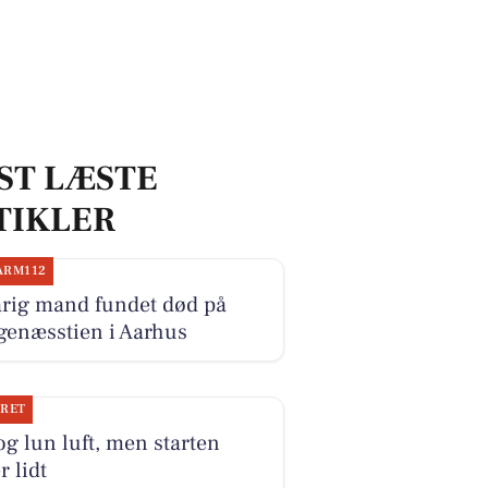
ST LÆSTE
TIKLER
ARM112
årig mand fundet død på
genæsstien i Aarhus
JRET
og lun luft, men starten
r lidt