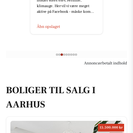
holder vores elev, Pernille,
klimauge. Her vil vi være meget
aktive på Facebook - måske kom...
Åbn opslaget
Annoncørbetalt indhold
BOLIGER TIL SALG I
AARHUS
15.500.000 kr