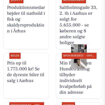
JOBNYT
BOLIGMARKED
Produktionsmedar
Saltholmsgade 33,
bejder til nathold i
2. th i Aarhus er
fisk og
solgt for
skaldyrsproduktio
5.655.000 - se
n i Århus
køberen og 8
andre solgte
boliger
BILER
SPONSORERET
OPSLAGSTAVLEN
Pris op til
Min Bedste Ven
1.775.000 kr! Se
Hundetræning
de dyreste biler til
tilbyder
salg i Aarhus
individuelt
hvalpeforløb på
din adresse