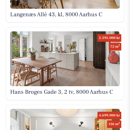
Langenæs Allé 43, kl, 8000 Aarhus C
5.295.000 kr
2
72 m
Hans Broges Gade 3, 2 tv, 8000 Aarhus C
4.699.000 kr
2
126 m