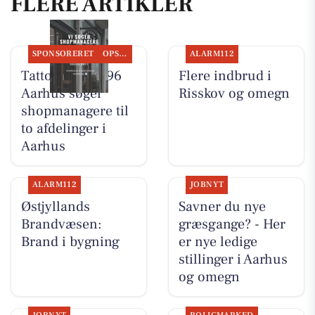
FLERE ARTIKLER
SPONSORERET
OPSLAGSTAVLEN
ALARM112
Tattoo Studio 96
Flere indbrud i
Aarhus søger
Risskov og omegn
shopmanagere til
to afdelinger i
Aarhus
ALARM112
JOBNYT
Østjyllands
Savner du nye
Brandvæsen:
græsgange? - Her
Brand i bygning
er nye ledige
stillinger i Aarhus
og omegn