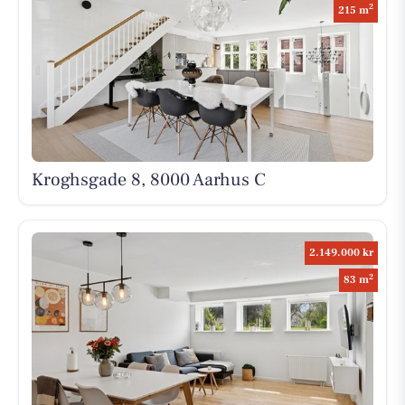
2
215 m
Kroghsgade 8, 8000 Aarhus C
2.149.000 kr
2
83 m