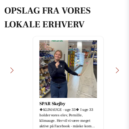
OPSLAG FRA VORES
LOKALE ERHVERV
SPAR Skejby
🍀KLIMAUGE - uge 33🍀 I uge 33
holder vores elev, Pernille,
klimauge. Her vil vi være meget
aktive på Facebook - måske kom...