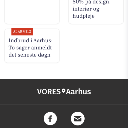
80% på design,
interiør og
hudpleje
ALARM112
Indbrud i Aarhus:
To sager anmeldt
det seneste døgn
VORES
Aarhus