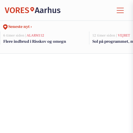
VORES
Aarhus
Seneste nyt ›
6 timer siden |
ALARM112
12 timer siden |
VEJRET
Flere indbrud i Risskov og omegn
Sol på programmet, m