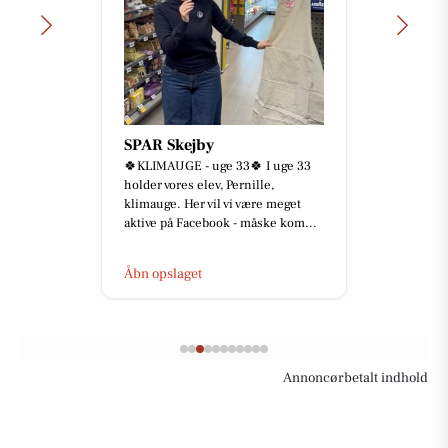
SPAR Skejby
🍀KLIMAUGE - uge 33🍀 I uge 33
holder vores elev, Pernille,
klimauge. Her vil vi være meget
aktive på Facebook - måske kom...
Åbn opslaget
Annoncørbetalt indhold