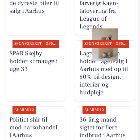
de dyreste biler til
farverig Kayn-
salg i Aarhus
tatovering fra
League of
Legends
SPONSORERET
OPSLAGSTAVLEN
SPONSORERET
OPSLAGSTAVLEN
SPAR Skejby
Lagersalg.com
holder klimauge i
holder lagersalg i
uge 33
Aarhus med op til
80% på design,
interiør og
hudpleje
ALARM112
ALARM112
Politiet slår til
36-årig mand
mod narkohandel
sigtet for flere
i Aarhus
indbrud i Aarhus