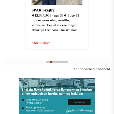
SPAR Skejby
🍀KLIMAUGE - uge 33🍀 I uge 33
holder vores elev, Pernille,
klimauge. Her vil vi være meget
aktive på Facebook - måske kom...
Åbn opslaget
Annoncørbetalt indhold