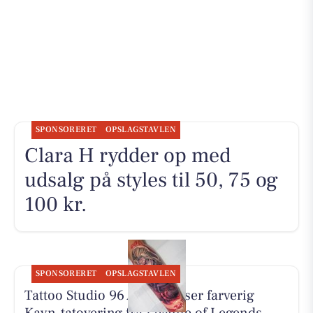
SPONSORERET
OPSLAGSTAVLEN
Clara H rydder op med
udsalg på styles til 50, 75 og
100 kr.
SPONSORERET
OPSLAGSTAVLEN
Tattoo Studio 96 Aarhus viser farverig
Kayn-tatovering fra League of Legends