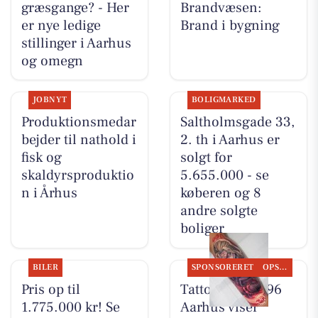
græsgange? - Her
Brandvæsen:
er nye ledige
Brand i bygning
stillinger i Aarhus
og omegn
JOBNYT
BOLIGMARKED
Produktionsmedar
Saltholmsgade 33,
bejder til nathold i
2. th i Aarhus er
fisk og
solgt for
skaldyrsproduktio
5.655.000 - se
n i Århus
køberen og 8
andre solgte
boliger
BILER
SPONSORERET
OPSLAGSTAVLEN
Pris op til
Tattoo Studio 96
1.775.000 kr! Se
Aarhus viser