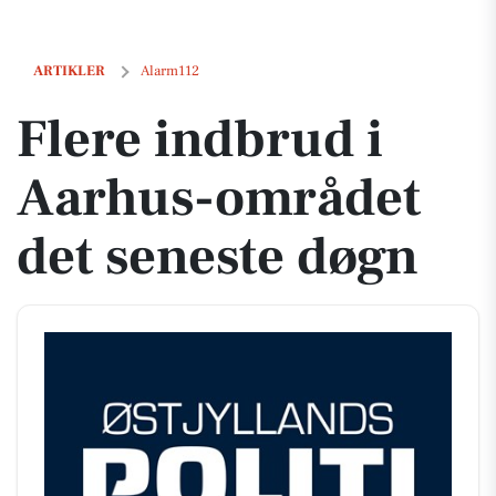
Flere indbrud i Aarhus-området det seneste døgn
ARTIKLER
Alarm112
Flere indbrud i
Aarhus-området
det seneste døgn