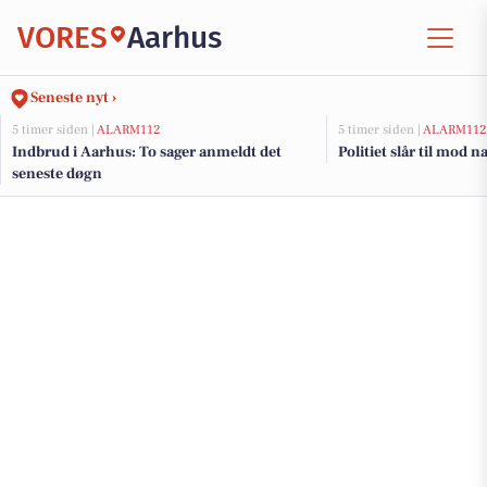
VORES
Aarhus
Seneste nyt ›
5 timer siden |
ALARM112
5 timer siden |
ALARM112
Indbrud i Aarhus: To sager anmeldt det
Politiet slår til mod 
seneste døgn