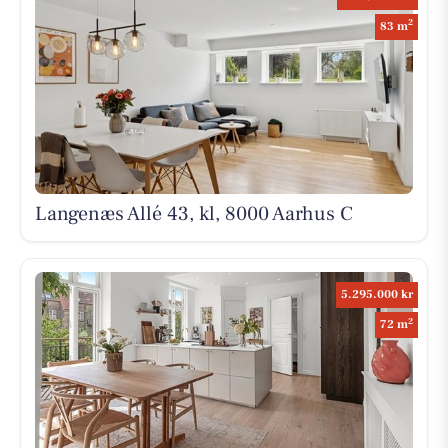
2
83 m
Langenæs Allé 43, kl, 8000 Aarhus C
5.295.000 kr
2
72 m