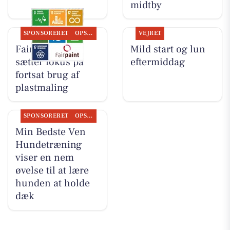
midtby
SPONSORERET
OPSLAGSTAVLEN
VEJRET
Fairpaint ApS
Mild start og lun
sætter fokus på
eftermiddag
fortsat brug af
plastmaling
SPONSORERET
OPSLAGSTAVLEN
Min Bedste Ven
Hundetræning
viser en nem
øvelse til at lære
hunden at holde
dæk