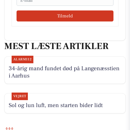
Tilmeld
MEST LÆSTE ARTIKLER
ALARM112
34-årig mand fundet død på Langenæsstien
i Aarhus
VEJRET
Sol og lun luft, men starten bider lidt