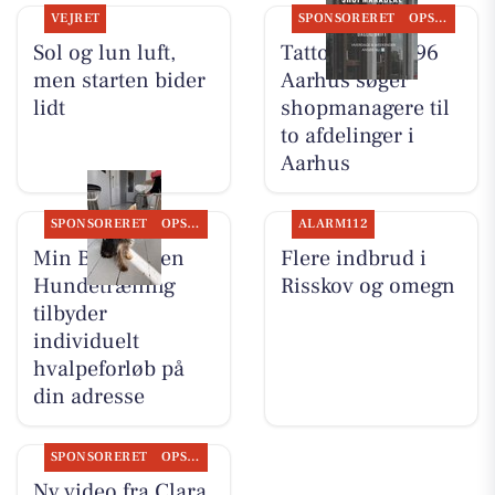
VEJRET
SPONSORERET
OPSLAGSTAVLEN
Sol og lun luft,
Tattoo Studio 96
men starten bider
Aarhus søger
lidt
shopmanagere til
to afdelinger i
Aarhus
SPONSORERET
OPSLAGSTAVLEN
ALARM112
Min Bedste Ven
Flere indbrud i
Hundetræning
Risskov og omegn
tilbyder
individuelt
hvalpeforløb på
din adresse
SPONSORERET
OPSLAGSTAVLEN
Ny video fra Clara