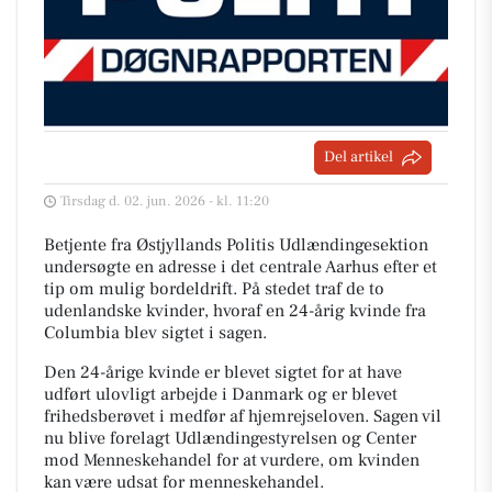
Del artikel
Tirsdag d. 02. jun. 2026 - kl. 11:20
Betjente fra Østjyllands Politis Udlændingesektion
undersøgte en adresse i det centrale Aarhus efter et
tip om mulig bordeldrift. På stedet traf de to
udenlandske kvinder, hvoraf en 24-årig kvinde fra
Columbia blev sigtet i sagen.
Den 24-årige kvinde er blevet sigtet for at have
udført ulovligt arbejde i Danmark og er blevet
frihedsberøvet i medfør af hjemrejseloven. Sagen vil
nu blive forelagt Udlændingestyrelsen og Center
mod Menneskehandel for at vurdere, om kvinden
kan være udsat for menneskehandel.