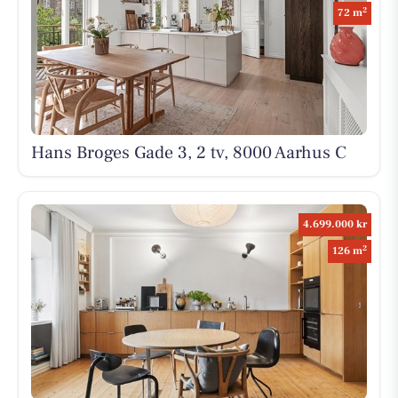
2
72 m
Hans Broges Gade 3, 2 tv, 8000 Aarhus C
4.699.000 kr
2
126 m