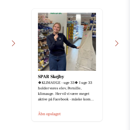
SPAR Skejby
🍀KLIMAUGE - uge 33🍀 I uge 33
holder vores elev, Pernille,
klimauge. Her vil vi være meget
aktive på Facebook - måske kom...
Åbn opslaget