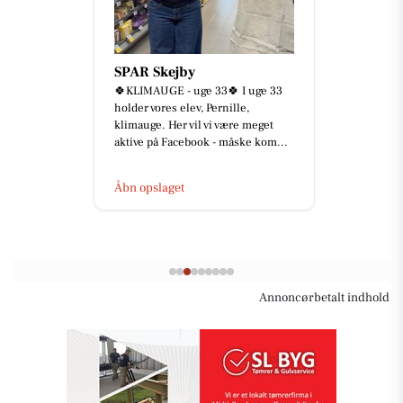
SPAR Skejby
🍀KLIMAUGE - uge 33🍀 I uge 33
holder vores elev, Pernille,
klimauge. Her vil vi være meget
aktive på Facebook - måske kom...
Åbn opslaget
Annoncørbetalt indhold