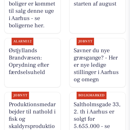
boliger er kommet
starten af august
til salg denne uge
i Aarhus - se
boligerne her.
ALARM112
JOBNYT
Østjyllands
Savner du nye
Brandvæsen:
græsgange? - Her
Oprydning efter
er nye ledige
færdselsuheld
stillinger i Aarhus
og omegn
JOBNYT
BOLIGMARKED
Produktionsmedar
Saltholmsgade 33,
bejder til nathold i
2. th i Aarhus er
fisk og
solgt for
skaldyrsproduktio
5.655.000 - se