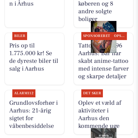
n i Århus
køberen og 8
andre solgte
boliger
BILER
SPONSORERET
OPSLAGSTAVLEN
Pris op til
Tattoo Studio 96
1.775.000 kr! Se
Aarhus: Bar har
de dyreste biler til
skabt anime-tattoo
salg i Aarhus
med intense farver
og skarpe detaljer
ALARM112
DET SKER
Grundlovsforhør i
Oplev et væld af
Aarhus: 21-årig
aktiviteter i
sigtet for
Aarhus den
våbenbesiddelse
kommende uge