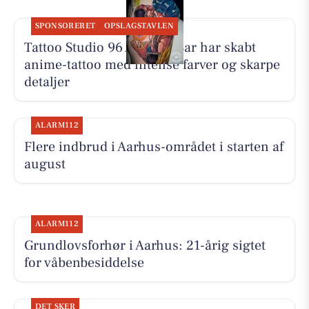
SPONSORERET
OPSLAGSTAVLEN
Tattoo Studio 96 Aarhus: Bar har skabt
anime-tattoo med intense farver og skarpe
detaljer
ALARM112
Flere indbrud i Aarhus-området i starten af
august
ALARM112
Grundlovsforhør i Aarhus: 21-årig sigtet
for våbenbesiddelse
DET SKER