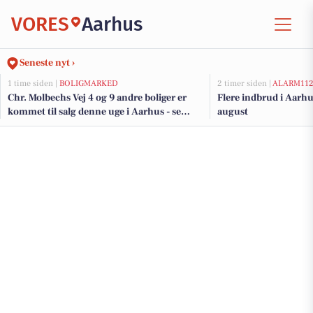
VORES
Aarhus
Seneste nyt ›
1 time siden |
BOLIGMARKED
2 timer siden |
ALARM11
Chr. Molbechs Vej 4 og 9 andre boliger er
Flere indbrud i Aarhu
kommet til salg denne uge i Aarhus - se
august
boligerne her.