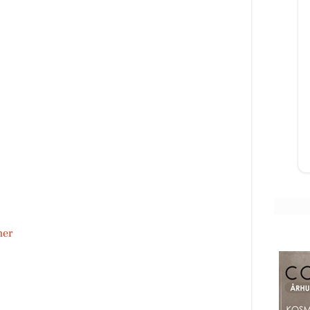
Classic Clean
rtsat
Vil du med på holdet 🤩
ing
ær
Åbn opslaget
her