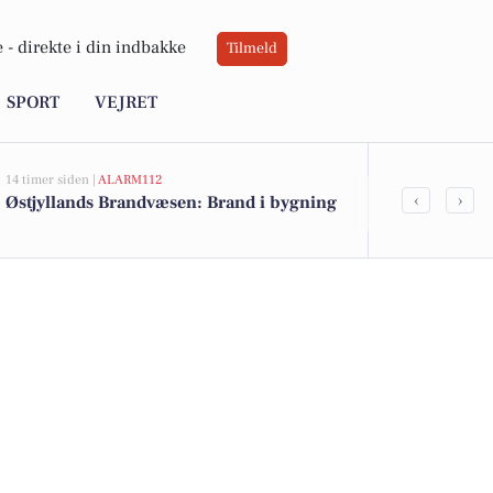
 -
direkte i din indbakke
Tilmeld
SPORT
VEJRET
14 timer siden |
ALARM112
22 timer siden |
‹
›
Østjyllands Brandvæsen: Brand i bygning
Indbrud i Aa
seneste døg