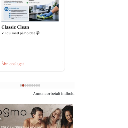
SPAR Skejby
Åkrogens Strandk
🍀KLIMAUGE - uge 33🍀 I uge 33
Lukket i dag, fredag d. 
holder vores elev, Pernille,
klimauge. Her vil vi være meget
aktive på Facebook - måske kom...
Åbn opslaget
Åbn opslaget
Annoncørbetalt indhold