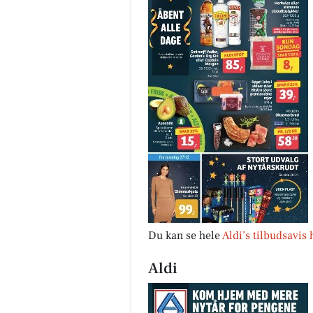
Fairpaint ApS
Hvad er undskyldningen for fo
brug af plastmaling? Plastmal
har i mange år været en popul
løsning inden for bygges...
Åbn opslaget
Du kan se hele
Aldi’s tilbudsavis 
Aldi