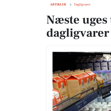
Næste uges tilbud på dagligvarer
ARTIKLER
Dagligvarer
Næste uges 
dagligvarer