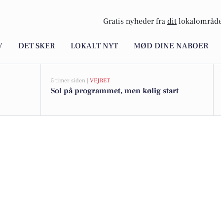
Gratis nyheder fra
dit
lokalområde
V
DET SKER
LOKALT NYT
MØD DINE NABOER
5 timer siden |
VEJRET
Sol på programmet, men kølig start