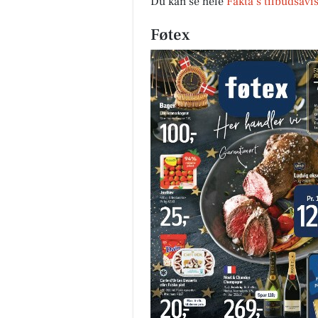
Du kan se hele
Fakta’s tilbudsavi
Føtex