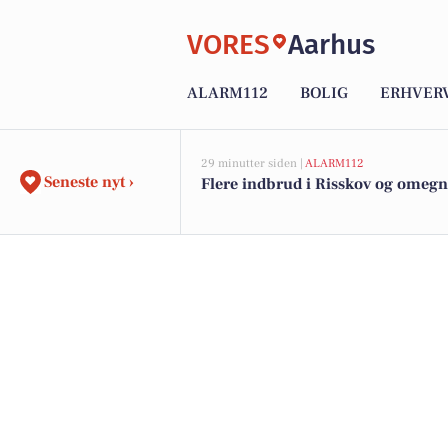
VORES
Aarhus
ALARM112
BOLIG
ERHVER
29 minutter siden |
ALARM112
Seneste nyt ›
Flere indbrud i Risskov og omegn