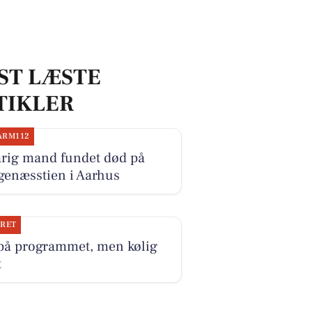
ST LÆSTE
TIKLER
ARM112
årig mand fundet død på
genæsstien i Aarhus
JRET
 på programmet, men kølig
t