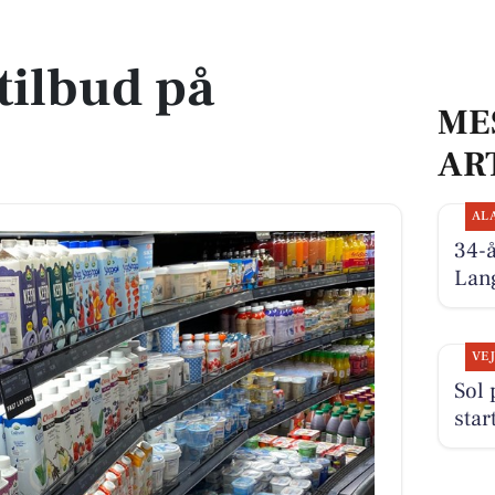
tilbud på
ME
AR
AL
34-
Lan
VE
Sol
star