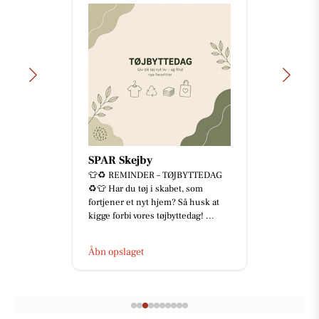
SPAR Skejby
👕♻️ REMINDER – TØJBYTTEDAG
♻️👕 Har du tøj i skabet, som
fortjener et nyt hjem? Så husk at
kigge forbi vores tøjbyttedag! ...
Åbn opslaget