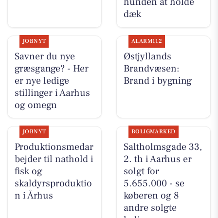
hunden at holde
dæk
JOBNYT
ALARM112
Savner du nye
Østjyllands
græsgange? - Her
Brandvæsen:
er nye ledige
Brand i bygning
stillinger i Aarhus
og omegn
JOBNYT
BOLIGMARKED
Produktionsmedar
Saltholmsgade 33,
bejder til nathold i
2. th i Aarhus er
fisk og
solgt for
skaldyrsproduktio
5.655.000 - se
n i Århus
køberen og 8
andre solgte