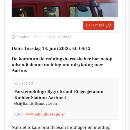
Del artikel
Torsdag d. 18. jun. 2026 - kl. 09:00
Dato: Torsdag 18. juni 2026, kl. 08:12
De kommunale redningsberedskaber har netop
udsendt denne melding om udrykning nær
Aarhus
KL. 08:12
Førstemelding: Bygn.brand-Etageejendom-
Kælder Station: Aarhus C
Østjyllands Brandvæsen
Kilde:
www.odin.dk/112puls/
Når det lokale brandvæsen modtager en melding