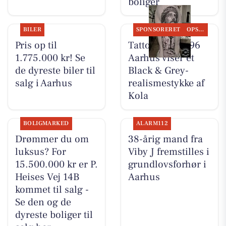
boliger
BILER
SPONSORERET
OPSLAGSTAVLEN
Pris op til
Tattoo Studio 96
1.775.000 kr! Se
Aarhus viser et
de dyreste biler til
Black & Grey-
salg i Aarhus
realismestykke af
Kola
BOLIGMARKED
ALARM112
Drømmer du om
38-årig mand fra
luksus? For
Viby J fremstilles i
15.500.000 kr er P.
grundlovsforhør i
Heises Vej 14B
Aarhus
kommet til salg -
Se den og de
dyreste boliger til