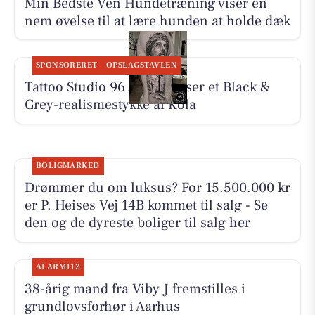
Min Bedste Ven Hundetræning viser en
nem øvelse til at lære hunden at holde dæk
SPONSORERET
OPSLAGSTAVLEN
Tattoo Studio 96 Aarhus viser et Black &
Grey-realismestykke af Kola
BOLIGMARKED
Drømmer du om luksus? For 15.500.000 kr
er P. Heises Vej 14B kommet til salg - Se
den og de dyreste boliger til salg her
ALARM112
38-årig mand fra Viby J fremstilles i
grundlovsforhør i Aarhus