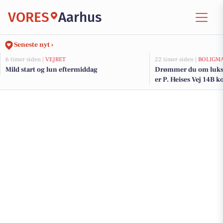
VORES
Aarhus
Seneste nyt ›
6 timer siden |
VEJRET
22 timer siden |
BOLIGM
Mild start og lun eftermiddag
Drømmer du om luksu
er P. Heises Vej 14B k
og de dyreste boliger t