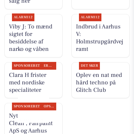
salg her
ALARM112
ALARM112
Viby J: To mænd
Indbrud i Aarhus
sigtet for
V:
besiddelse af
Holmstrupgårdvej
narko og våben
ramt
SPONSORERET
ERHVERV
DET SKER
Clara H frister
Oplev en nat med
med nordiske
hård techno på
specialiteter
Glitch Club
SPONSORERET
OPSLAGSTAVLEN
Nyt fra Classic
Clean , Fairpaint
ApS og Aarhus