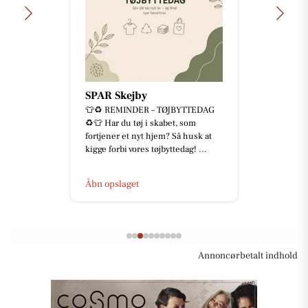
SPAR Skejby
👕♻️ REMINDER – TØJBYTTEDAG
♻️👕 Har du tøj i skabet, som
fortjener et nyt hjem? Så husk at
kigge forbi vores tøjbyttedag! ...
Åbn opslaget
Annoncørbetalt indhold