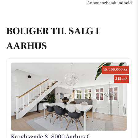
Annoncørbetalt indhold
BOLIGER TIL SALG I
AARHUS
15.500.000 kr
2
215 m
Kroghsgade 8, 8000 Aarhus C