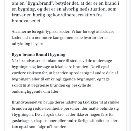
om en "Bygn.brand", betyder det, at der er en brand i
en bygning, og det er en alvorlig nødsituation, som
kræver en hurtig og koordineret reaktion fra
brandvæsenet.
Alarmerne foregår typisk i koder. Vi har forsøgt at forklare
koden, så du nemmere kan gennemskue hvorfor der er
udrykning i byen:
Bygn.brand: Brand i bygning
Når brandvæsenet ankommer til stedet, vil de undersøge
bygningen og forsøge at lokalisere branden. De vil også
vurdere risikoen for, at branden spreder sig til andre dele af
bygningen eller til omkringliggende bygninger, og tage
skridt til at begrænse branden og beskytte de
omkringliggende områder.
Brandvæsenet vil bruge deres udstyr og taktikker til at slukke
branden og redde eventuelle personer, der måtte befinde sig
i bygningen. De vil også sikre, at der ikke er nogen fare for
gaslækager, eksplosioner eller andre farlige situationer, der
kan opstå som følge af branden.