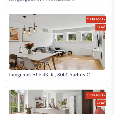
2.149.000 kr
2
83 m
Langenæs Allé 43, kl, 8000 Aarhus C
5.295.000 kr
2
72 m