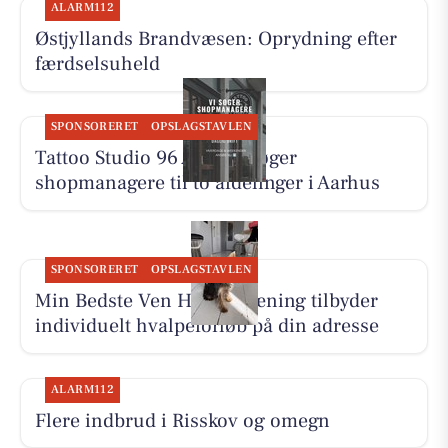
ALARM112
Østjyllands Brandvæsen: Oprydning efter
færdselsuheld
SPONSORERET
OPSLAGSTAVLEN
Tattoo Studio 96 Aarhus søger
shopmanagere til to afdelinger i Aarhus
SPONSORERET
OPSLAGSTAVLEN
Min Bedste Ven Hundetræning tilbyder
individuelt hvalpeforløb på din adresse
ALARM112
Flere indbrud i Risskov og omegn