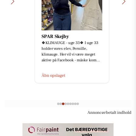
SPAR Skejby
🍀KLIMAUGE - uge 33🍀 I uge 33
holder vores elev, Pernille,
klimauge. Her vil vi være meget
aktive på Facebook - måske kom...
Åbn opslaget
Annoncørbetalt indhold