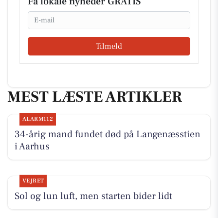
Få lokale nyheder GRATIS
Email
Tilmeld
MEST LÆSTE ARTIKLER
ALARM112
34-årig mand fundet død på Langenæsstien
i Aarhus
VEJRET
Sol og lun luft, men starten bider lidt