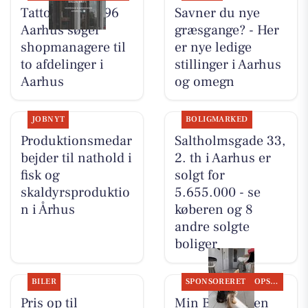
Tattoo Studio 96
Savner du nye
Aarhus søger
græsgange? - Her
shopmanagere til
er nye ledige
to afdelinger i
stillinger i Aarhus
Aarhus
og omegn
JOBNYT
BOLIGMARKED
Produktionsmedar
Saltholmsgade 33,
bejder til nathold i
2. th i Aarhus er
fisk og
solgt for
skaldyrsproduktio
5.655.000 - se
n i Århus
køberen og 8
andre solgte
boliger
BILER
SPONSORERET
OPSLAGSTAVLEN
Pris op til
Min Bedste Ven