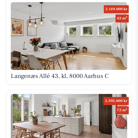
2.149.000 kr
2
83 m
Langenæs Allé 43, kl, 8000 Aarhus C
5.295.000 kr
2
72 m