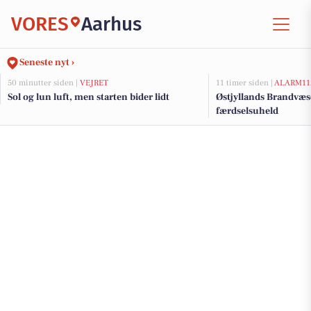
VORES
Aarhus
Seneste nyt ›
50 minutter siden |
VEJRET
11 timer siden |
ALARM11
Sol og lun luft, men starten bider lidt
Østjyllands Brandvæs
færdselsuheld