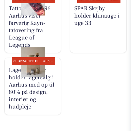
Tattoo Studio 96
SPAR Skejby
Aarhus viser
holder klimauge i
farverig Kayn-
uge 33
tatovering fra
League of
Legends
SPONSORERET
OPSLAGSTAVLEN
Lagersalg.com
holder lagersalg i
Aarhus med op til
80% på design,
interiør og
hudpleje