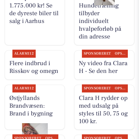
1.775.000 kr! Se
Hundetræning
de dyreste biler til
tilbyder
salg i Aarhus
individuelt
hvalpeforløb på
din adresse
ALARM112
SPONSORERET
OPSLAGSTAVLEN
Flere indbrud i
Ny video fra Clara
Risskov og omegn
H - Se den her
ALARM112
SPONSORERET
OPSLAGSTAVLEN
Østjyllands
Clara H rydder op
Brandvæsen:
med udsalg på
Brand i bygning
styles til 50, 75 og
100 kr.
SPONSORERET
OPSLAGSTAVLEN
SPONSORERET
OPSLAGSTAVLEN