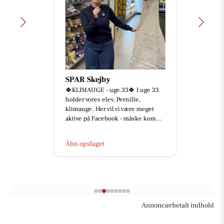
SPAR Skejby
🍀KLIMAUGE - uge 33🍀 I uge 33
holder vores elev, Pernille,
klimauge. Her vil vi være meget
aktive på Facebook - måske kom...
Åbn opslaget
Annoncørbetalt indhold