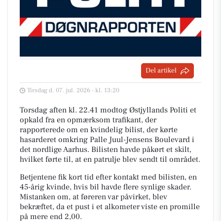
Del artikel
Tirsdag d. 07. jul. 2026 - kl. 13:20
Torsdag aften kl. 22.41 modtog Østjyllands Politi et
opkald fra en opmærksom trafikant, der
rapporterede om en kvindelig bilist, der kørte
hasarderet omkring Palle Juul-Jensens Boulevard i
det nordlige Aarhus. Bilisten havde påkørt et skilt,
hvilket førte til, at en patrulje blev sendt til området.
Betjentene fik kort tid efter kontakt med bilisten, en
45-årig kvinde, hvis bil havde flere synlige skader.
Mistanken om, at føreren var påvirket, blev
bekræftet, da et pust i et alkometer viste en promille
på mere end 2,00.