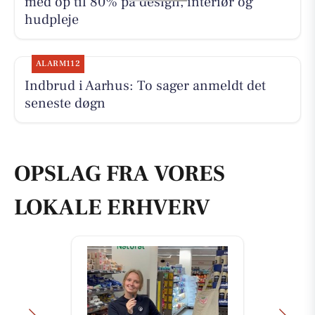
med op til 80% på design, interiør og
hudpleje
ALARM112
Indbrud i Aarhus: To sager anmeldt det
seneste døgn
OPSLAG FRA VORES
LOKALE ERHVERV