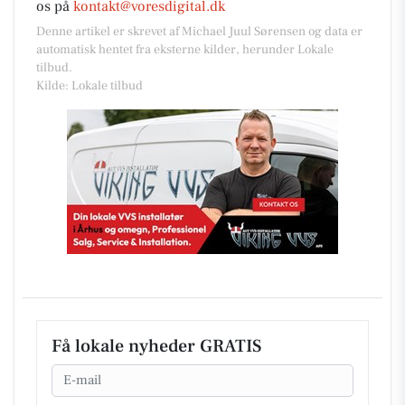
os på
kontakt@voresdigital.dk
Denne artikel er skrevet af Michael Juul Sørensen og data er
automatisk hentet fra eksterne kilder, herunder Lokale
tilbud.
Kilde: Lokale tilbud
Få lokale nyheder GRATIS
Email