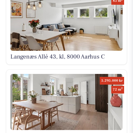
83 m
Langenæs Allé 43, kl, 8000 Aarhus C
5.295.000 kr
2
72 m