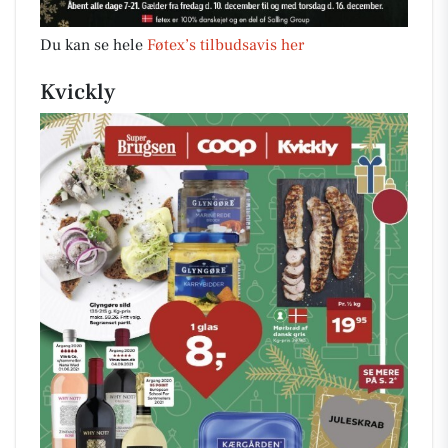
Du kan se hele
Føtex’s tilbudsavis her
Kvickly