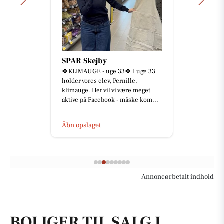
Åkrogens Strandkiosk
Lukket i dag, fredag d. 7/8.
Åbn opslaget
Annoncørbetalt indhold
BOLIGER TIL SALG I