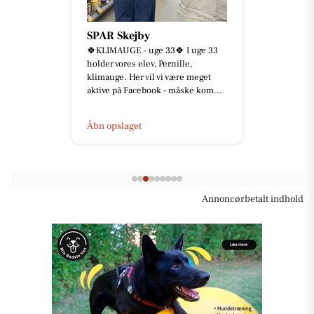
Åkrogens Strandkiosk
Lukket i dag, fredag d. 7/8.
Åbn opslaget
Annoncørbetalt indhold