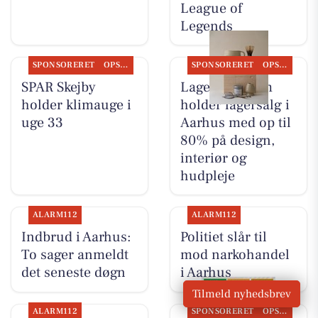
League of
Legends
SPONSORERET
OPSLAGSTAVLEN
SPONSORERET
OPSLAGSTAVLEN
SPAR Skejby
Lagersalg.com
holder klimauge i
holder lagersalg i
uge 33
Aarhus med op til
80% på design,
interiør og
hudpleje
ALARM112
ALARM112
Indbrud i Aarhus:
Politiet slår til
To sager anmeldt
mod narkohandel
det seneste døgn
i Aarhus
Tilmeld nyhedsbrev
ALARM112
SPONSORERET
OPSLAGSTAVLEN