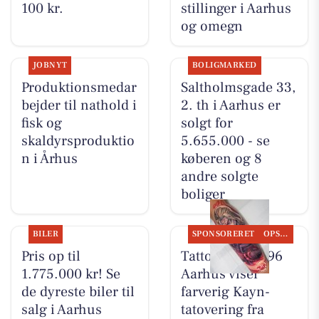
100 kr.
stillinger i Aarhus
og omegn
JOBNYT
BOLIGMARKED
Produktionsmedar
Saltholmsgade 33,
bejder til nathold i
2. th i Aarhus er
fisk og
solgt for
skaldyrsproduktio
5.655.000 - se
n i Århus
køberen og 8
andre solgte
boliger
BILER
SPONSORERET
OPSLAGSTAVLEN
Pris op til
Tattoo Studio 96
1.775.000 kr! Se
Aarhus viser
de dyreste biler til
farverig Kayn-
salg i Aarhus
tatovering fra