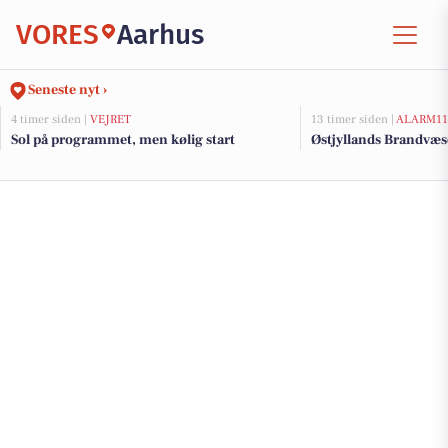
VORES
Aarhus
Seneste nyt ›
4 timer siden |
VEJRET
13 timer siden |
ALARM11
Sol på programmet, men kølig start
Østjyllands Brandvæs