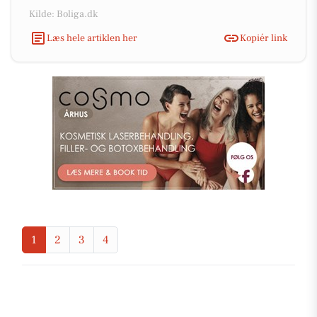
Kilde: Boliga.dk
Læs hele artiklen her
Kopiér link
1
2
3
4