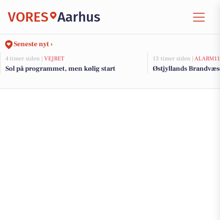
VORES
Aarhus
Seneste nyt ›
4 timer siden |
VEJRET
13 timer siden |
ALARM11
Sol på programmet, men kølig start
Østjyllands Brandvæs