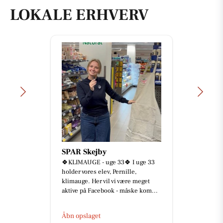
LOKALE ERHVERV
SPAR Skejby
🍀KLIMAUGE - uge 33🍀 I uge 33
holder vores elev, Pernille,
klimauge. Her vil vi være meget
aktive på Facebook - måske kom...
Åbn opslaget