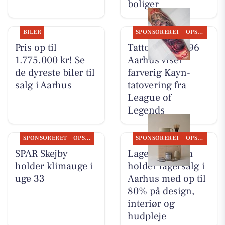
boliger
BILER
SPONSORERET
OPSLAGSTAVLEN
Pris op til
Tattoo Studio 96
1.775.000 kr! Se
Aarhus viser
de dyreste biler til
farverig Kayn-
salg i Aarhus
tatovering fra
League of
Legends
SPONSORERET
OPSLAGSTAVLEN
SPONSORERET
OPSLAGSTAVLEN
SPAR Skejby
Lagersalg.com
holder klimauge i
holder lagersalg i
uge 33
Aarhus med op til
80% på design,
interiør og
hudpleje