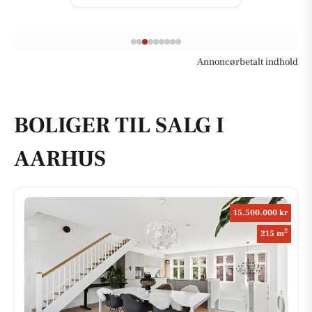
Annoncørbetalt indhold
BOLIGER TIL SALG I
AARHUS
15.500.000 kr
2
215 m