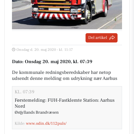
Del artikel
Onsdag d. 20. maj 2020 - kl. 11:17
Dato: Onsdag 20. maj 2020, kl. 07:39
De kommunale redningsberedskaber har netop
udsendt denne melding om udrykning nær Aarhus
KL. 07:39
Førstemelding: FUH-Fastklemte Station: Aarhus
Nord
Østjyllands Brandvæsen
Kilde:
www.odin.dk/112puls/