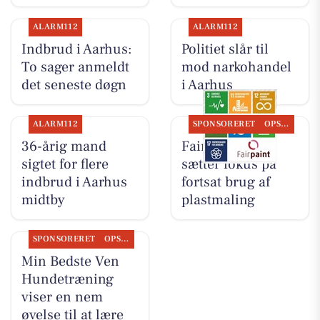
ALARM112
ALARM112
Indbrud i Aarhus:
Politiet slår til
To sager anmeldt
mod narkohandel
det seneste døgn
i Aarhus
ALARM112
SPONSORERET
OPSLAGSTAVLEN
36-årig mand
Fairpaint ApS
sigtet for flere
sætter fokus på
indbrud i Aarhus
fortsat brug af
midtby
plastmaling
SPONSORERET
OPSLAGSTAVLEN
Min Bedste Ven
Hundetræning
viser en nem
øvelse til at lære