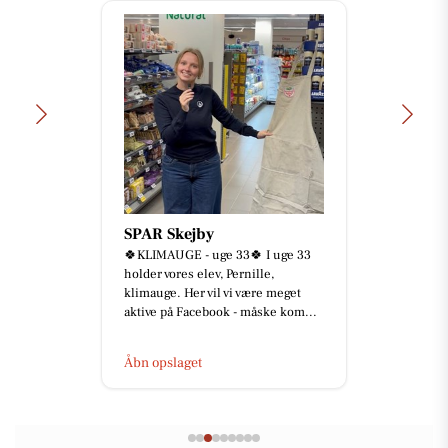
SPAR Skejby
🍀KLIMAUGE - uge 33🍀 I uge 33
holder vores elev, Pernille,
klimauge. Her vil vi være meget
aktive på Facebook - måske kom...
Åbn opslaget