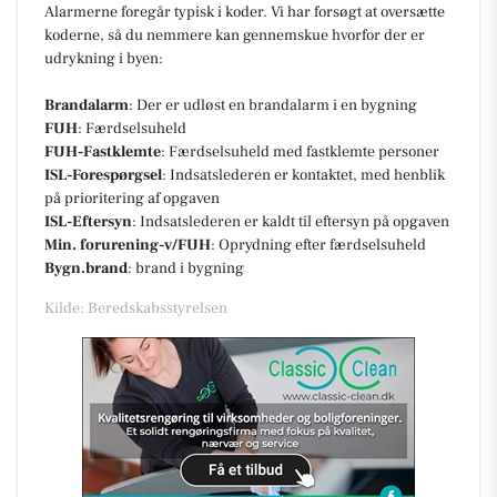
Alarmerne foregår typisk i koder. Vi har forsøgt at oversætte
koderne, så du nemmere kan gennemskue hvorfor der er
udrykning i byen:
Brandalarm
: Der er udløst en brandalarm i en bygning
FUH
: Færdselsuheld
FUH-Fastklemte
: Færdselsuheld med fastklemte personer
ISL-Forespørgsel
: Indsatslederen er kontaktet, med henblik
på prioritering af opgaven
ISL-Eftersyn
: Indsatslederen er kaldt til eftersyn på opgaven
Min. forurening-v/FUH
: Oprydning efter færdselsuheld
Bygn.brand
: brand i bygning
Kilde: Beredskabsstyrelsen