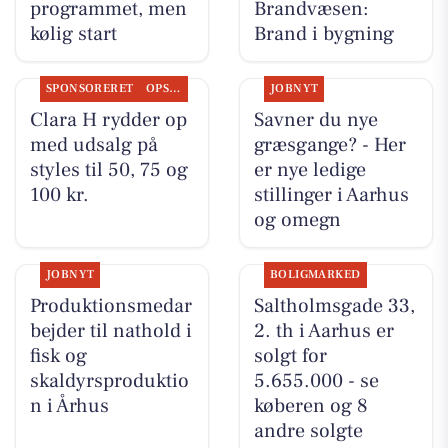
programmet, men
Brandvæsen:
kølig start
Brand i bygning
SPONSORERET
OPSLAGSTAVLEN
JOBNYT
Clara H rydder op
Savner du nye
med udsalg på
græsgange? - Her
styles til 50, 75 og
er nye ledige
100 kr.
stillinger i Aarhus
og omegn
JOBNYT
BOLIGMARKED
Produktionsmedar
Saltholmsgade 33,
bejder til nathold i
2. th i Aarhus er
fisk og
solgt for
skaldyrsproduktio
5.655.000 - se
n i Århus
køberen og 8
andre solgte