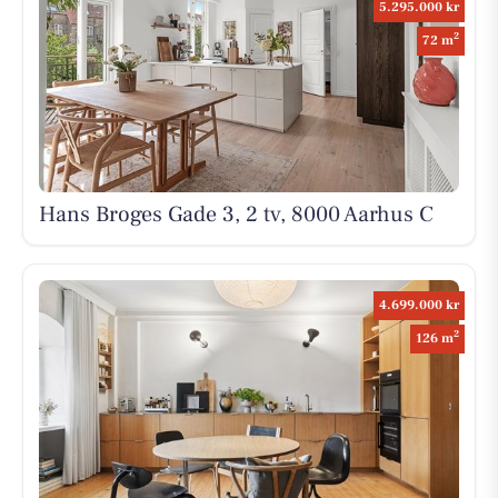
5.295.000 kr
2
72 m
Hans Broges Gade 3, 2 tv, 8000 Aarhus C
4.699.000 kr
2
126 m