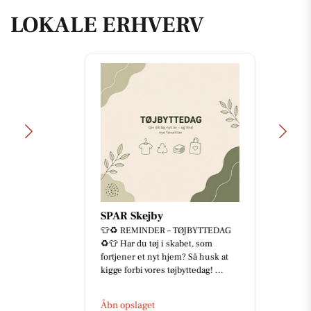
LOKALE ERHVERV
SPAR Skejby
👕♻️ REMINDER – TØJBYTTEDAG
♻️👕 Har du tøj i skabet, som
fortjener et nyt hjem? Så husk at
kigge forbi vores tøjbyttedag! ...
Åbn opslaget