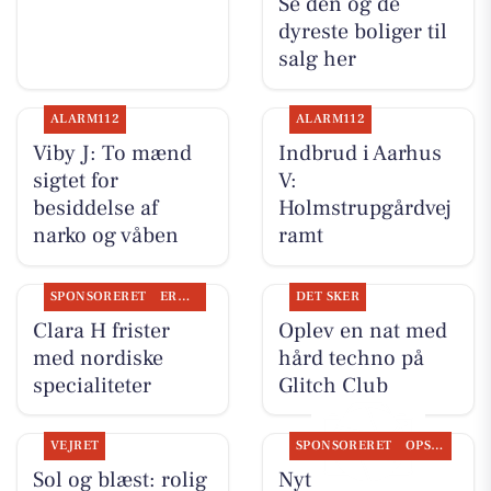
Se den og de
dyreste boliger til
salg her
ALARM112
ALARM112
Viby J: To mænd
Indbrud i Aarhus
sigtet for
V:
besiddelse af
Holmstrupgårdvej
narko og våben
ramt
SPONSORERET
ERHVERV
DET SKER
Clara H frister
Oplev en nat med
med nordiske
hård techno på
specialiteter
Glitch Club
VEJRET
SPONSORERET
OPSLAGSTAVLEN
Sol og blæst: rolig
Nyt fra Classic