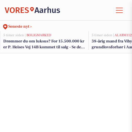
VORES
Aarhus
Seneste nyt ›
5 timer siden |
BOLIGMARKED
5 timer siden |
ALARM112
Drømmer du om luksus? For 15.500.000 kr
38-årig mand fra Viby 
er P. Heises Vej 14B kommet til salg - Se den
grundlovsforhør i Aa
og de dyreste boliger til salg her