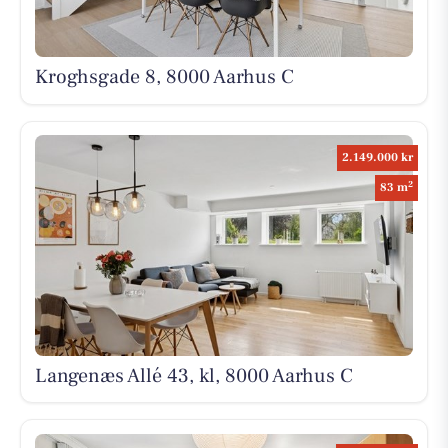
Kroghsgade 8, 8000 Aarhus C
2.149.000 kr
2
83 m
Langenæs Allé 43, kl, 8000 Aarhus C