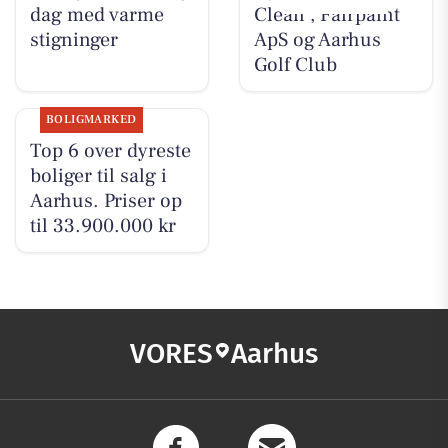
dag med varme
Clean , Fairpaint
stigninger
ApS og Aarhus
Golf Club
BOLIGMARKED
Top 6 over dyreste
boliger til salg i
Aarhus. Priser op
til 33.900.000 kr
VORES
Aarhus