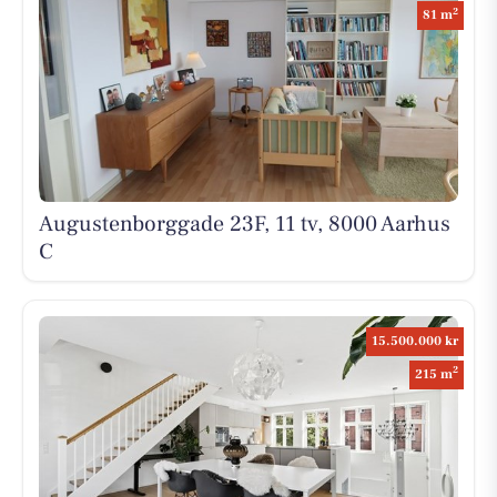
2
81 m
Augustenborggade 23F, 11 tv, 8000 Aarhus
C
15.500.000 kr
2
215 m