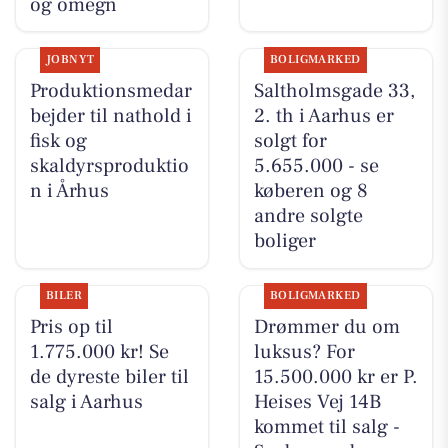
og omegn
JOBNYT
BOLIGMARKED
Produktionsmedar
Saltholmsgade 33,
bejder til nathold i
2. th i Aarhus er
fisk og
solgt for
skaldyrsproduktio
5.655.000 - se
n i Århus
køberen og 8
andre solgte
boliger
BILER
BOLIGMARKED
Pris op til
Drømmer du om
1.775.000 kr! Se
luksus? For
de dyreste biler til
15.500.000 kr er P.
salg i Aarhus
Heises Vej 14B
kommet til salg -