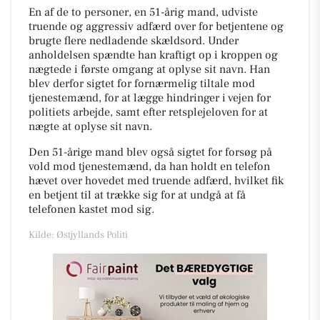
En af de to personer, en 51-årig mand, udviste
truende og aggressiv adfærd over for betjentene og
brugte flere nedladende skældsord. Under
anholdelsen spændte han kraftigt op i kroppen og
nægtede i første omgang at oplyse sit navn. Han
blev derfor sigtet for fornærmelig tiltale mod
tjenestemænd, for at lægge hindringer i vejen for
politiets arbejde, samt efter retsplejeloven for at
nægte at oplyse sit navn.
Den 51-årige mand blev også sigtet for forsøg på
vold mod tjenestemænd, da han holdt en telefon
hævet over hovedet med truende adfærd, hvilket fik
en betjent til at trække sig for at undgå at få
telefonen kastet mod sig.
Kilde: Østjyllands Politi