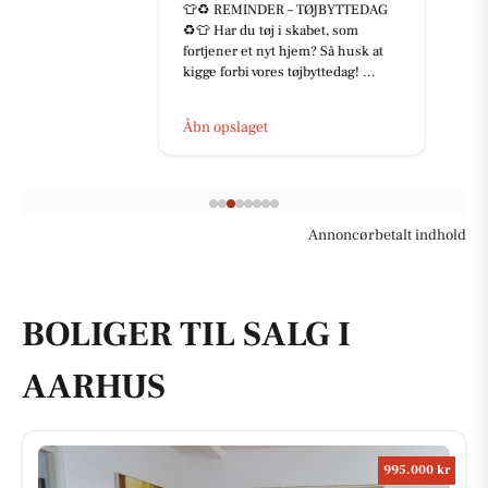
👕♻️ REMINDER – TØJBYTTEDAG
♻️👕 Har du tøj i skabet, som
fortjener et nyt hjem? Så husk at
kigge forbi vores tøjbyttedag! ...
Åbn opslaget
Annoncørbetalt indhold
BOLIGER TIL SALG I
AARHUS
995.000 kr