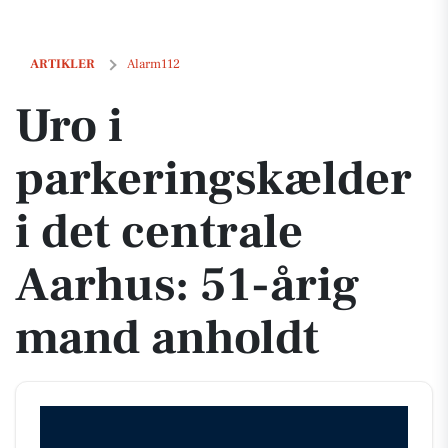
Uro i parkeringskælder i det centrale Aarhus: 51-årig mand anholdt
ARTIKLER
Alarm112
Uro i
parkeringskælder
i det centrale
Aarhus: 51-årig
mand anholdt