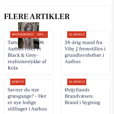
FLERE ARTIKLER
SPONSORERET
OPSLAGSTAVLEN
ALARM112
Tattoo Studio 96
38-årig mand fra
Aarhus viser et
Viby J fremstilles i
Black & Grey-
grundlovsforhør i
realismestykke af
Aarhus
Kola
JOBNYT
ALARM112
Savner du nye
Østjyllands
græsgange? - Her
Brandvæsen:
er nye ledige
Brand i bygning
stillinger i Aarhus