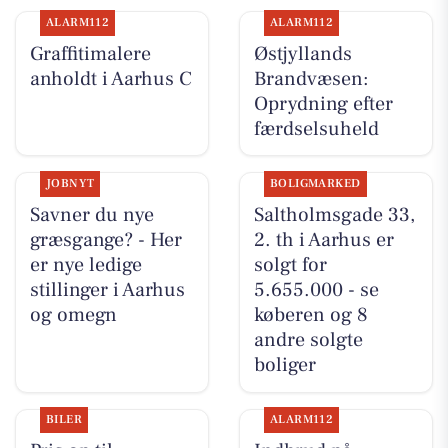
ALARM112
ALARM112
Graffitimalere
Østjyllands
anholdt i Aarhus C
Brandvæsen:
Oprydning efter
færdselsuheld
JOBNYT
BOLIGMARKED
Savner du nye
Saltholmsgade 33,
græsgange? - Her
2. th i Aarhus er
er nye ledige
solgt for
stillinger i Aarhus
5.655.000 - se
og omegn
køberen og 8
andre solgte
boliger
BILER
ALARM112