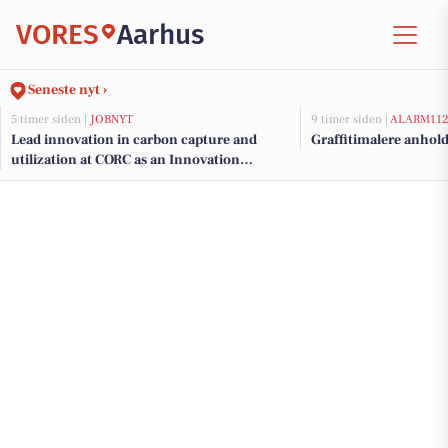
VORES
Aarhus
Seneste nyt ›
5 timer siden |
JOBNYT
9 timer siden |
ALARM11
Lead innovation in carbon capture and
Graffitimalere anhold
utilization at CORC as an Innovation
Manager Specialist