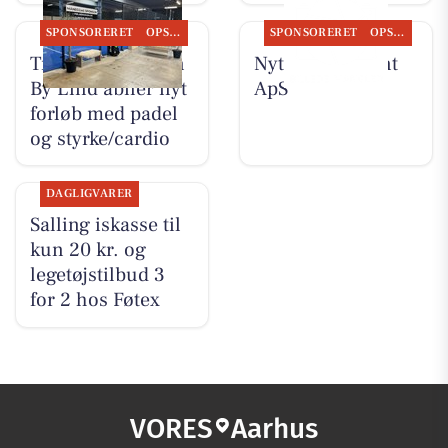
SPONSORERET
OPSLAGSTAVLEN
SPONSORERET
OPSLAGSTAVLEN
Træningsklubben
Nyt fra Fairpaint
By Lind åbner nyt
ApS
forløb med padel
og styrke/cardio
DAGLIGVARER
Salling iskasse til
kun 20 kr. og
legetøjstilbud 3
for 2 hos Føtex
VORES
Aarhus