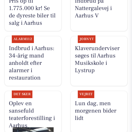
Pris op til
Indbrud på
1.775.000 kr! Se
Nattergalevej i
de dyreste biler til
Aarhus V
salg i Aarhus
ALARM112
JOBNYT
Indbrud i Aarhus:
Klaverunderviser
34-årig mand
søges til Aarhus
anholdt efter
Musikskole i
alarmer i
Lystrup
restauration
DET SKER
VEJRET
Oplev en
Lun dag, men
sansefuld
morgenen bider
teaterforestilling i
lidt
Aarhus