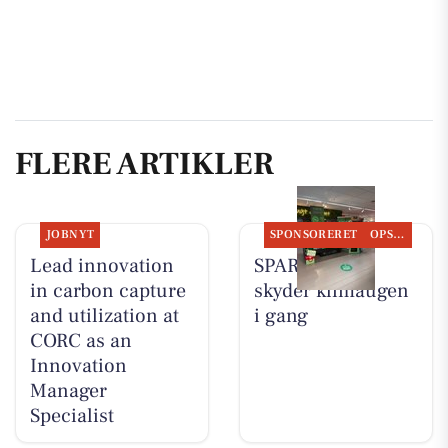
FLERE ARTIKLER
JOBNYT
SPONSORERET
OPSLAGSTAVLEN
Lead innovation
SPAR Skejby
in carbon capture
skyder klimaugen
and utilization at
i gang
CORC as an
Innovation
Manager
Specialist