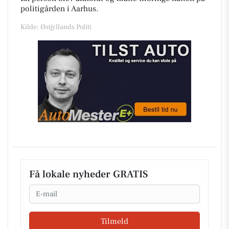
politigården i Aarhus.
Kilde: Østjyllands Politi
Få lokale nyheder GRATIS
Email
Tilmeld