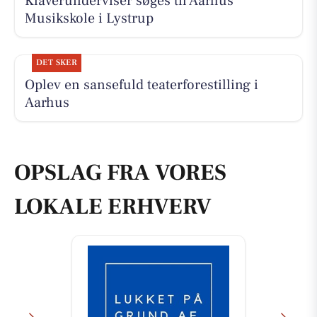
Klaverunderviser søges til Aarhus
Musikskole i Lystrup
DET SKER
Oplev en sansefuld teaterforestilling i
Aarhus
OPSLAG FRA VORES
LOKALE ERHVERV