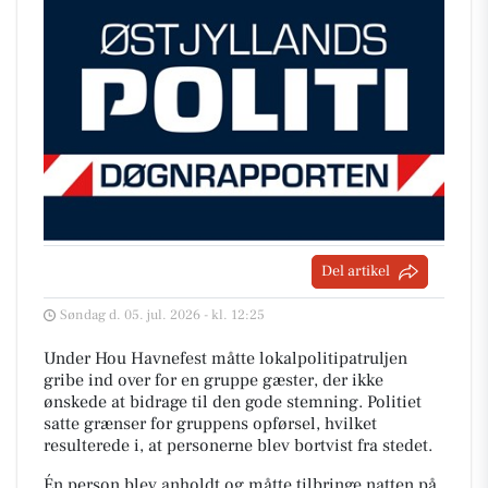
Del artikel
Søndag d. 05. jul. 2026 - kl. 12:25
Under Hou Havnefest måtte lokalpolitipatruljen
gribe ind over for en gruppe gæster, der ikke
ønskede at bidrage til den gode stemning. Politiet
satte grænser for gruppens opførsel, hvilket
resulterede i, at personerne blev bortvist fra stedet.
Én person blev anholdt og måtte tilbringe natten på