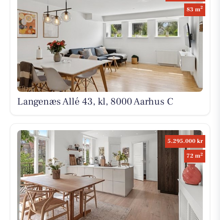
2
83 m
Langenæs Allé 43, kl, 8000 Aarhus C
5.295.000 kr
2
72 m