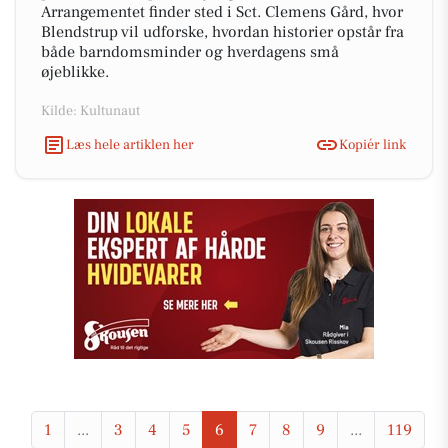
Arrangementet finder sted i Sct. Clemens Gård, hvor
Blendstrup vil udforske, hvordan historier opstår fra
både barndomsminder og hverdagens små
øjeblikke.
Kilde: Kultunaut
Læs hele artiklen her
Kopiér link
1
...
3
4
5
6
7
8
9
...
119