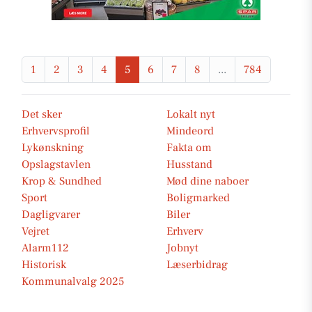
1
2
3
4
5
6
7
8
...
784
Det sker
Lokalt nyt
Erhvervsprofil
Mindeord
Lykønskning
Fakta om
Opslagstavlen
Husstand
Krop & Sundhed
Mød dine naboer
Sport
Boligmarked
Dagligvarer
Biler
Vejret
Erhverv
Alarm112
Jobnyt
Historisk
Læserbidrag
Kommunalvalg 2025