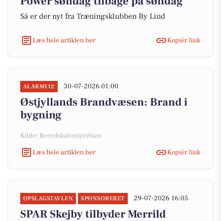
Power søndag tilbage på søndag
Så er der nyt fra Træningsklubben By Lind
Læs hele artiklen her
Kopiér link
30-07-2026 01:00
ALARM112
Østjyllands Brandvæsen: Brand i
bygning
Kilde: Beredskabsstyrelsen
Læs hele artiklen her
Kopiér link
29-07-2026 16:05
OPSLAGSTAVLEN
SPONSORERET
SPAR Skejby tilbyder Merrild