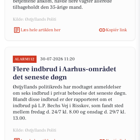
betjentene ankom, havde flere vagter allerede
tilbageholdt den 35-årige mand.
Kilde: Østjyllands Politi
Læs hele artiklen her
Kopiér link
30-07-2026 11:20
ALARM112
Flere indbrud i Aarhus-området
det seneste døgn
Østjyllands politikreds har modtaget anmeldelser
om seks indbrud i privat beboelse det seneste døgn.
Blandt disse indbrud er der rapporteret om et
indbrud på L.P. Bechs Vej i Risskov, som fandt sted
mellem fredag d. 24/7 kl. 8.00 og onsdag d. 29/7 kl.
13.00.
Kilde: Østjyllands Politi