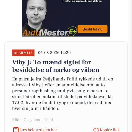
06-08-2026 12:20
ALARM112
Viby J: To mænd sigtet for
besiddelse af narko og våben
En patrulje fra Østjyllands Politi rykkede ud til en
adresse i Viby J efter en anmeldelse om, at to
personer røg hash og muligvis solgte narko i et
skur. Patruljen ankom til stedet på Vidtskuevej kl.
17.02, hvor de fandt to yngre mænd, der sad med
hver sin joint i hånden.
Kilde: Østjyllands Politi
Læs hele artiklen her
Kopiér link