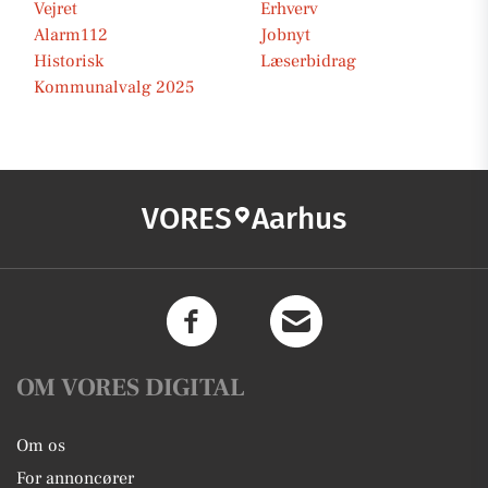
Vejret
Erhverv
Alarm112
Jobnyt
Historisk
Læserbidrag
Kommunalvalg 2025
VORES
Aarhus
OM VORES DIGITAL
Om os
For annoncører