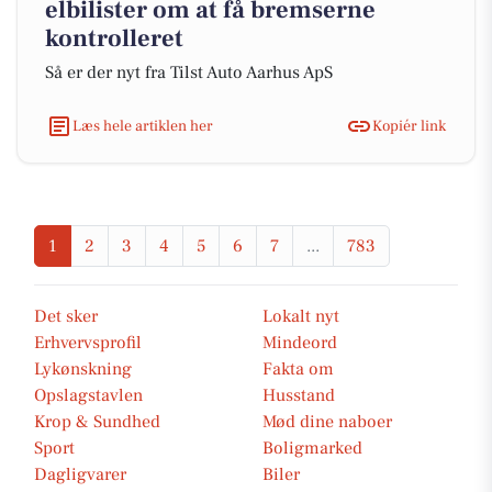
elbilister om at få bremserne
kontrolleret
Så er der nyt fra Tilst Auto Aarhus ApS
Læs hele artiklen her
Kopiér link
1
2
3
4
5
6
7
...
783
Det sker
Lokalt nyt
Erhvervsprofil
Mindeord
Lykønskning
Fakta om
Opslagstavlen
Husstand
Krop & Sundhed
Mød dine naboer
Sport
Boligmarked
Dagligvarer
Biler