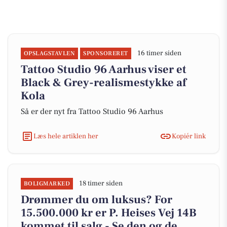
16 timer siden
OPSLAGSTAVLEN
SPONSORERET
Tattoo Studio 96 Aarhus viser et
Black & Grey-realismestykke af
Kola
Så er der nyt fra Tattoo Studio 96 Aarhus
Læs hele artiklen her
Kopiér link
18 timer siden
BOLIGMARKED
Drømmer du om luksus? For
15.500.000 kr er P. Heises Vej 14B
kommet til salg - Se den og de