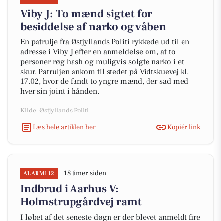
Viby J: To mænd sigtet for
besiddelse af narko og våben
En patrulje fra Østjyllands Politi rykkede ud til en
adresse i Viby J efter en anmeldelse om, at to
personer røg hash og muligvis solgte narko i et
skur. Patruljen ankom til stedet på Vidtskuevej kl.
17.02, hvor de fandt to yngre mænd, der sad med
hver sin joint i hånden.
Kilde: Østjyllands Politi
Læs hele artiklen her
Kopiér link
18 timer siden
ALARM112
Indbrud i Aarhus V:
Holmstrupgårdvej ramt
I løbet af det seneste døgn er der blevet anmeldt fire