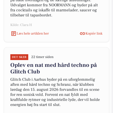
på både hverdagen og de særlige anledninger.
Udvalget kommer fra NOORMANN og byder på alt
fra cocktails og iskaffe til marmelader, saucer og
tilbehør til tapasbordet.
Kilde: Clara H
Læs hele artiklen her
Kopiér link
22 timer siden
DET SKER
Oplev en nat med hård techno på
Glitch Club
Glitch Club i Aarhus byder på en uforglemmelig
aften med hård techno og Schranz, når klubben
lørdag den 15. august 2026 forvandles til en scene
for ren sonisk vold. Forvent en nat fyldt med
kraftfulde rytmer og industrielle lyde, der vil holde
energien høj fra start til slut.