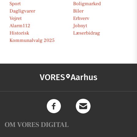
Sport
Boligmarked
Dagligvarer
Biler
Vejret
Erhverv
Alarm112
Jobnyt
Historisk
Læserbidrag
Kommunalvalg 2025
VORES
Aarhus
OM VORES DIGITAL