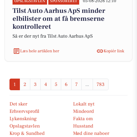
05-08-2026 12:10
OPSLAGSTAVLEN
SPONSORERET
Tilst Auto Aarhus ApS minder
elbilister om at få bremserne
kontrolleret
Så er der nyt fra Tilst Auto Aarhus ApS
Læs hele artiklen her
Kopiér link
1
2
3
4
5
6
7
...
783
Det sker
Lokalt nyt
Erhvervsprofil
Mindeord
Lykønskning
Fakta om
Opslagstavlen
Husstand
Krop & Sundhed
Mød dine naboer