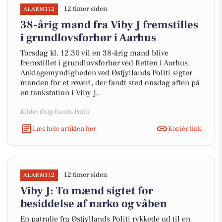
12 timer siden
ALARM112
38-årig mand fra Viby J fremstilles
i grundlovsforhør i Aarhus
Torsdag kl. 12.30 vil en 38-årig mand blive
fremstillet i grundlovsforhør ved Retten i Aarhus.
Anklagemyndigheden ved Østjyllands Politi sigter
manden for et røveri, der fandt sted onsdag aften på
en tankstation i Viby J.
Kilde: Østjyllands Politi
Læs hele artiklen her
Kopiér link
12 timer siden
ALARM112
Viby J: To mænd sigtet for
besiddelse af narko og våben
En patrulje fra Østjyllands Politi rykkede ud til en