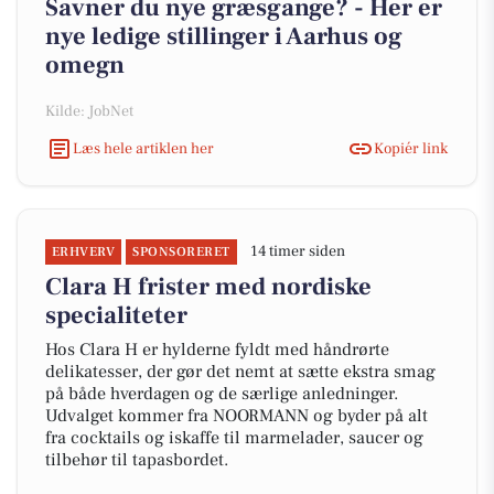
Savner du nye græsgange? - Her er
nye ledige stillinger i Aarhus og
omegn
Kilde: JobNet
Læs hele artiklen her
Kopiér link
14 timer siden
ERHVERV
SPONSORERET
Clara H frister med nordiske
specialiteter
Hos Clara H er hylderne fyldt med håndrørte
delikatesser, der gør det nemt at sætte ekstra smag
på både hverdagen og de særlige anledninger.
Udvalget kommer fra NOORMANN og byder på alt
fra cocktails og iskaffe til marmelader, saucer og
tilbehør til tapasbordet.