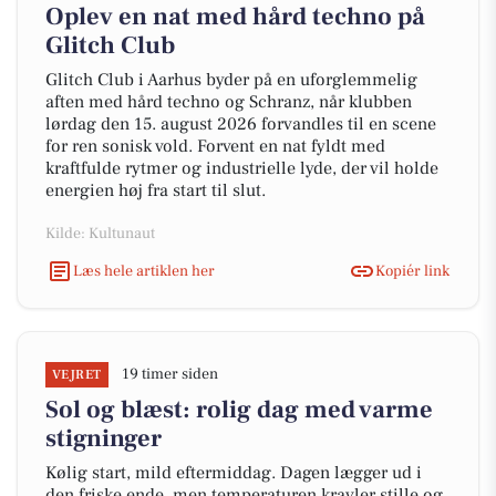
Oplev en nat med hård techno på
Glitch Club
Glitch Club i Aarhus byder på en uforglemmelig
aften med hård techno og Schranz, når klubben
lørdag den 15. august 2026 forvandles til en scene
for ren sonisk vold. Forvent en nat fyldt med
kraftfulde rytmer og industrielle lyde, der vil holde
energien høj fra start til slut.
Kilde: Kultunaut
Læs hele artiklen her
Kopiér link
19 timer siden
VEJRET
Sol og blæst: rolig dag med varme
stigninger
Kølig start, mild eftermiddag. Dagen lægger ud i
den friske ende, men temperaturen kravler stille og