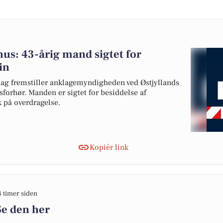
us: 43-årig mand sigtet for
in
sdag fremstiller anklagemyndigheden ved Østjyllands
sforhør. Manden er sigtet for besiddelse af
 på overdragelse.
Kopiér link
3 timer siden
Se den her