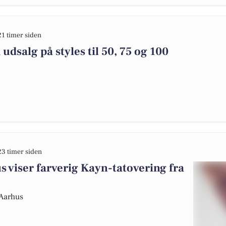
21 timer siden
dsalg på styles til 50, 75 og 100
23 timer siden
s viser farverig Kayn-tatovering fra
 Aarhus