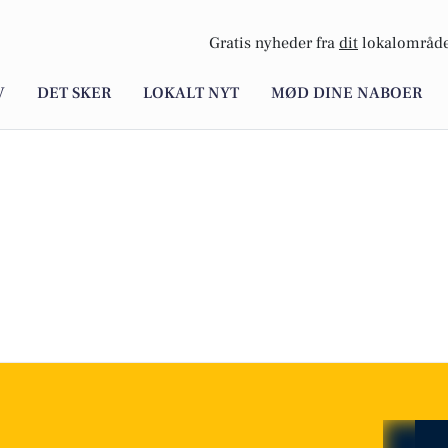
Gratis nyheder fra
dit
lokalområde
V
DET SKER
LOKALT NYT
MØD DINE NABOER