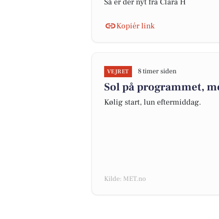
Så er der nyt fra Clara H
Kopiér link
8 timer siden
VEJRET
Sol på programmet, me
Kølig start, lun eftermiddag.
Kilde: MET.no