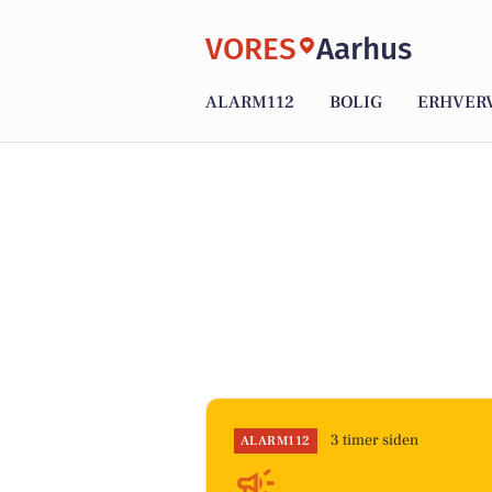
VORES
Aarhus
ALARM112
BOLIG
ERHVER
3 timer siden
ALARM112