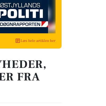
Læs hele artiklen her
YHEDER,
ER FRA