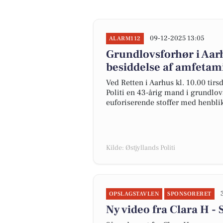
09-12-2025 13:05
ALARM112
Grundlovsforhør i Aarh
besiddelse af amfetam
Ved Retten i Aarhus kl. 10.00 tir
Politi en 43-årig mand i grundlov
euforiserende stoffer med henblik
Kilde: Østjyllands Politi
OPSLAGSTAVLEN
SPONSORERET
Ny video fra Clara H - 