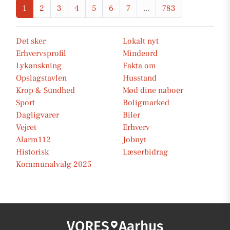
1
2
3
4
5
6
7
...
783
Det sker
Lokalt nyt
Erhvervsprofil
Mindeord
Lykønskning
Fakta om
Opslagstavlen
Husstand
Krop & Sundhed
Mød dine naboer
Sport
Boligmarked
Dagligvarer
Biler
Vejret
Erhverv
Alarm112
Jobnyt
Historisk
Læserbidrag
Kommunalvalg 2025
VORES
Aarhus